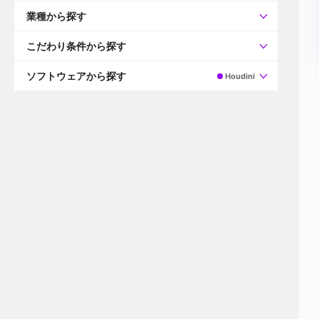
すべて
プロデューサー
業種から探す
プロダクションマネージャー
ディレクター
すべて
ビデオグラファー
映画/ドラマ
こだわり条件から探す
エディター
広告映像(TV/WEB)
モーショングラファー
インハウス動画
すべて
カラリスト
企業VP
AI
ソフトウェアから探す
Houdini
3DCGデザイナー
XR(AR/VR/MR)
企業紹介動画あり
コンポジター
CG/アニメーション
スタートアップ・ベンチャー
すべて
VFXアーティスト
PV/MV
上場企業
Premiere Pro
カメラマン
ライブ映像/空間演出
自社プロダクトを持つ
After Effects
配信オペレーター
デジタルサイネージ
海外拠点あり
Media Composer
ミキサー
動画投稿
土日祝休み
DaVinci Resolve
デザイナー
ライブ配信
年間休日120日以上
Flame
営業
テレビ番組
ワークライフバランス
Fusion
デスク
インターネット放送局
リモートワーク可
Final Cut Proシリーズ
プランナー
その他
東京以外の勤務地
EDIUS Pro
その他
年収600万円以上
Nuke
産休・育休制度あり
Cinema 4D
チームで20代が活躍
Blender
20代におすすめ
Houdini
30代におすすめ
Maya
40代におすすめ
3ds Max
未経験者歓迎
Shade3D
マネージャー採用
ZBrush
新規事業立ち上げメンバー
Animate
3名以上採用予定
Live2D
語学力を活かせる
Unreal Engine
ADからのキャリアステップ
Unity
Photoshop
Illustrator
Indesign
その他