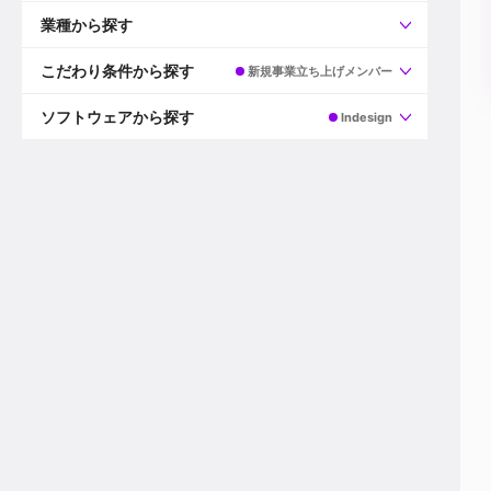
すべて
プロデューサー
業種から探す
プロダクションマネージャー
ディレクター
すべて
ビデオグラファー
映画/ドラマ
こだわり条件から探す
新規事業立ち上げメンバー
エディター
広告映像(TV/WEB)
モーショングラファー
インハウス動画
すべて
カラリスト
企業VP
AI
ソフトウェアから探す
Indesign
3DCGデザイナー
XR(AR/VR/MR)
企業紹介動画あり
コンポジター
CG/アニメーション
スタートアップ・ベンチャー
すべて
VFXアーティスト
PV/MV
上場企業
Premiere Pro
カメラマン
ライブ映像/空間演出
自社プロダクトを持つ
After Effects
配信オペレーター
デジタルサイネージ
海外拠点あり
Media Composer
ミキサー
動画投稿
土日祝休み
DaVinci Resolve
デザイナー
ライブ配信
年間休日120日以上
Flame
営業
テレビ番組
ワークライフバランス
Fusion
デスク
インターネット放送局
リモートワーク可
Final Cut Proシリーズ
プランナー
その他
東京以外の勤務地
EDIUS Pro
その他
年収600万円以上
Nuke
産休・育休制度あり
Cinema 4D
チームで20代が活躍
Blender
20代におすすめ
Houdini
30代におすすめ
Maya
40代におすすめ
3ds Max
未経験者歓迎
Shade3D
マネージャー採用
ZBrush
新規事業立ち上げメンバー
Animate
3名以上採用予定
Live2D
語学力を活かせる
Unreal Engine
ADからのキャリアステップ
Unity
Photoshop
Illustrator
Indesign
その他