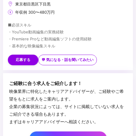
東京都目黒区下目黒
年収例 300〜480万円
■必須スキル
・YouTube動画編集の実務経験
・Premiere Proなど動画編集ソフトの使用経験
・基本的な映像編集スキル
■歓迎スキル
・ファッション、美容、ライフスタイル系動画の編集経験
応募する
💬 気になる・話を聞いてみたい
・YouTubeチャンネル運営や改善経験
・Instagram / TikTokなどSNS動画制作経験
・一眼レフ、ミラーレスカメラでの撮影経験
...
ご経験に合う求人をご紹介します！
・After Effectsを使用した映像表現経験
映像業界に特化したキャリアアドバイザーが、ご経験やご希
望をもとに求人をご案内します。
企業の募集状況によっては、サイトに掲載していない求人を
ご紹介できる場合もあります。
まずはキャリアアドバイザーへ相談ください。