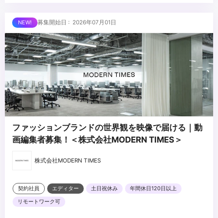
・広告代理店、制作会社、または事業会社（インハウス）でのクラ
・自ら企画・制作した動画で「数百万再生」「アカウントの急成
イアント対面または他部署との折衝、提案経験
長」「CVR大幅改善」等の定量実績をお持ちの方
...
募集開始日 : 2026年07月01日
・ポートフォリオをお持ちの方
・ショートドラマやストーリー性、エンタメ性の高い縦型コンテン
ツの企画・制作経験
・動画編集チームまたはクリエイティブ組織のマネジメント経験
（人数不問）
・個人、法人問わず、SNSアカウントの運用経験（総フォロワー数
万人規模歓迎）
・各種SNS広告（Meta、TikTok、YouTube等）のアルゴリズムや
運用の仕組みに関する知識
ファッションブランドの世界観を映像で届ける｜動
画編集者募集！＜株式会社MODERN TIMES＞
株式会社MODERN TIMES
契約社員
エディター
土日祝休み
年間休日120日以上
リモートワーク可