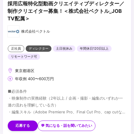
採用広報特化型動画クリエイティブディレクター／
制作クリエイター募集！＜株式会社ベクトル_JOB
TV配属＞
株式会社ベクトル
正社員
ディレクター
土日祝休み
年間休日120日以上
リモートワーク可
東京都港区
年収例 400〜600万円
■必須条件
・映像制作の実務経験（2年以上 / 企画・撮影・編集のいずれか一
連の流れを理解している方）
・編集スキル（Adobe Premiere Pro、Final Cut Pro、cap cutな
ど）
■歓迎条件
・外部の編集者、カメラマン、演者等のディレクションおよび進
・縦型ショート動画（TikTok、Instagram Reels、YouTube
応募する
💬 気になる・話を聞いてみたい
行、品質管理の経験
Shorts）の企画、ディレクション実務経験（2年以上）