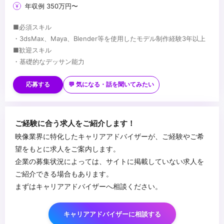
年収例 350万円〜
■必須スキル
・3dsMax、Maya、Blender等を使用したモデル制作経験3年以上
■歓迎スキル
・基礎的なデッサン能力
・Unity、UnrealEngine等を使用したアセット制作経験
・Substance Painterのテクスチャ制作経験
応募する
💬 気になる・話を聞いてみたい
・Zbrush,Mudboxなどのスカルプトツール使用経験
...
・Marvelous Designerなどの服飾ツール使用経験
・Houdini、Blenderを活用したプロシージャルな制作手法の知識の
ご経験に合う求人をご紹介します！
ある方
映像業界に特化したキャリアアドバイザーが、ご経験やご希
・スクリプト、シェーダーの知識がある方
望をもとに求人をご案内します。
・リグセットアップの経験
企業の募集状況によっては、サイトに掲載していない求人を
ご紹介できる場合もあります。
まずはキャリアアドバイザーへ相談ください。
キャリアアドバイザーに相談する