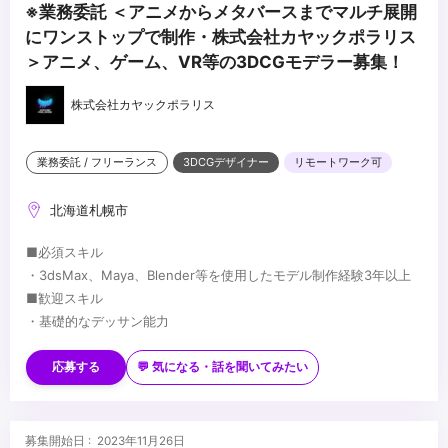
※業務委託 ＜アニメからメタバースまでマルチ展開
にワンストップで制作・株式会社カヤックポラリス
＞アニメ、ゲーム、VR等の3DCGモデラー募集！
株式会社カヤックポラリス
業務委託 / フリーランス
3DCGデザイナー
リモートワーク可
北海道札幌市
■必須スキル
・3dsMax、Maya、Blender等を使用したモデル制作経験3年以上
■歓迎スキル
・基礎的なデッサン能力
・Unity、UnrealEngine等を使用したアセット制作経験
・Substance Painterのテクスチャ制作経験
応募する
💬 気になる・話を聞いてみたい
・Zbrush,Mudboxなどのスカルプトツール使用経験
...
・Marvelous Designerなどの服飾ツール使用経験
・Houdini、Blenderを活用したプロシージャルな制作手法の知識の
募集開始日 : 2023年11月26日