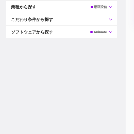
すべて
プロデューサー
業種から探す
動画投稿
プロダクションマネージャー
ディレクター
すべて
ビデオグラファー
映画/ドラマ
こだわり条件から探す
エディター
広告映像(TV/WEB)
モーショングラファー
インハウス動画
すべて
カラリスト
企業VP
AI
ソフトウェアから探す
Animate
3DCGデザイナー
XR(AR/VR/MR)
企業紹介動画あり
コンポジター
CG/アニメーション
スタートアップ・ベンチャー
すべて
VFXアーティスト
PV/MV
上場企業
Premiere Pro
カメラマン
ライブ映像/空間演出
自社プロダクトを持つ
After Effects
配信オペレーター
デジタルサイネージ
海外拠点あり
Media Composer
ミキサー
動画投稿
土日祝休み
DaVinci Resolve
デザイナー
ライブ配信
年間休日120日以上
Flame
営業
テレビ番組
ワークライフバランス
Fusion
デスク
インターネット放送局
リモートワーク可
Final Cut Proシリーズ
プランナー
その他
東京以外の勤務地
EDIUS Pro
その他
年収600万円以上
Nuke
産休・育休制度あり
Cinema 4D
チームで20代が活躍
Blender
20代におすすめ
Houdini
30代におすすめ
Maya
40代におすすめ
3ds Max
未経験者歓迎
Shade3D
マネージャー採用
ZBrush
新規事業立ち上げメンバー
Animate
3名以上採用予定
Live2D
語学力を活かせる
Unreal Engine
ADからのキャリアステップ
Unity
Photoshop
Illustrator
Indesign
その他