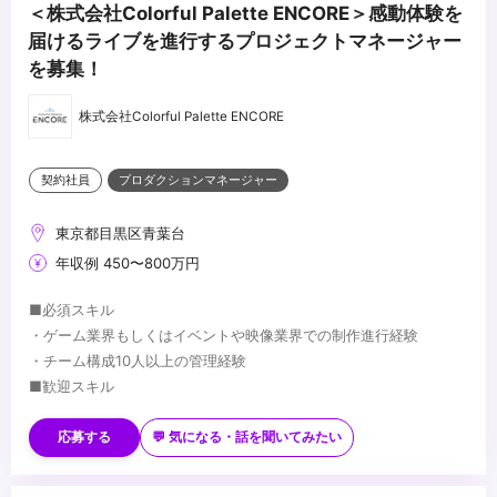
＜株式会社Colorful Palette ENCORE＞感動体験を
届けるライブを進行するプロジェクトマネージャー
を募集！
株式会社Colorful Palette ENCORE
契約社員
プロダクションマネージャー
東京都目黒区青葉台
年収例 450〜800万円
■必須スキル
・ゲーム業界もしくはイベントや映像業界での制作進行経験
・チーム構成10人以上の管理経験
■歓迎スキル
・Unityを使ったキャラクターライブ制作の経験
・イラストロゴなどのクリエイティブにおける制作フローの知識
応募する
💬 気になる・話を聞いてみたい
・プロモーション計画の知識をお持ちの方
・リアルイベントやバーチャルライブイベントでの開発実施フロー
■求める人物像