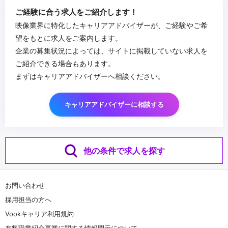
の知識
・クリエイターが求める環境整備にリーダーシップを持って複数人
ご経験に合う求人をご紹介します！
・映像制作フローの知識
を巻き込んで旗振りができる方
映像業界に特化したキャリアアドバイザーが、ご経験やご希
・Unityでの機能開発に関わる実装知識
・社内外、年代問わずチームを編成できる人
望をもとに求人をご案内します。
・チームとして成果を出すことを大切にできる方
...
企業の募集状況によっては、サイトに掲載していない求人を
ご紹介できる場合もあります。
まずはキャリアアドバイザーへ相談ください。
キャリアアドバイザーに相談する
他の条件で求人を探す
お問い合わせ
採用担当の方へ
Vookキャリア利用規約
有料職業紹介事業に関する情報開示について