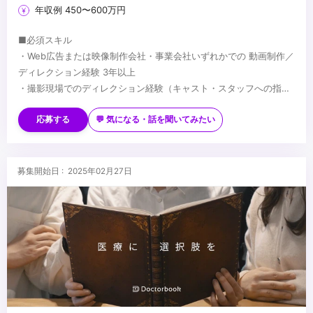
年収例 450〜600万円
■必須スキル
・Web広告または映像制作会社・事業会社いずれかでの 動画制作／
ディレクション経験 3年以上
・撮影現場でのディレクション経験（キャスト・スタッフへの指示
出しなど）
■歓迎スキル
・編集者や制作会社への 編集指示・フィードバック の経験
・金融・教育・オンラインスクールなど無形商材の広告企画/制作経
応募する
💬 気になる・話を聞いてみたい
・YouTubeの企画立案、台本作成、編集経験
験
・Web広告のクリエイティブ企画/制作
・広告バナー/LPの企画、PDCA経験
...
募集開始日 : 2025年02月27日