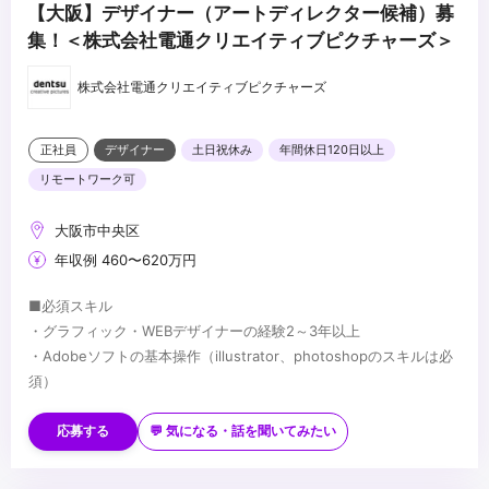
【大阪】デザイナー（アートディレクター候補）募
集！＜株式会社電通クリエイティブピクチャーズ＞
株式会社電通クリエイティブピクチャーズ
正社員
デザイナー
土日祝休み
年間休日120日以上
リモートワーク可
大阪市中央区
年収例 460〜620万円
■必須スキル
・グラフィック・WEBデザイナーの経験2～3年以上
・Adobeソフトの基本操作（illustrator、photoshopのスキルは必
須）
■歓迎スキル
・Microsoft Word／Excel／PowerPointの基本操作
応募する
💬 気になる・話を聞いてみたい
・生成AIに関する広告制作の基礎知識があれば尚可
...