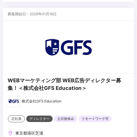
■求める人物像
・技術習得に積極的な方
募集開始日 : 2026年01月19日
・提案方人材(コミュニケーション能力が高い方)
...
WEBマーケティング部 WEB広告ディレクター募
集！＜株式会社GFS Education＞
株式会社GFS Education
正社員
ディレクター
土日祝休み
リモートワーク可
東京都港区芝浦