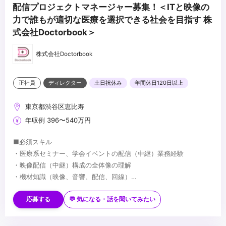
配信プロジェクトマネージャー募集！＜ITと映像の
力で誰もが適切な医療を選択できる社会を目指す 株
式会社Doctorbook＞
株式会社Doctorbook
正社員
ディレクター
土日祝休み
年間休日120日以上
東京都渋谷区恵比寿
年収例 396〜540万円
■必須スキル
・医療系セミナー、学会イベントの配信（中継）業務経験
・映像配信（中継）構成の全体像の理解
・機材知識（映像、音響、配信、回線）
・タスク管理
■歓迎スキル
・スチール撮影経験
応募する
💬 気になる・話を聞いてみたい
・音響・PA経験
...