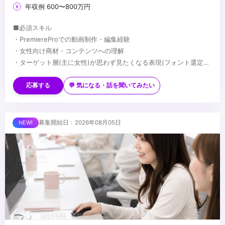
年収例 600〜800万円
■必須スキル
・PremiereProでの動画制作・編集経験
・女性向け商材・コンテンツへの理解
・ターゲット層(主に女性)が思わず見たくなる表現(フォント選定・
配色・リズム感)へのこだわり
■歓迎スキル
※応募時は、ポートフォリオor制作物のURLのご提出をお願いしま
・PhotoshopやIllustratorを用いたデザイン経験がある方
応募する
💬 気になる・話を聞いてみたい
す
・AfterEffectsの使用経験がある方
※未経験、またはスクール課題のみの作品は、恐れ入りますが対象
・美容・ファッションに興味関心がある方
外とさせていただきます
■求める人物像
募集開始日 : 2026年08月05日
・制作する動画のクオリティに妥協しない方
・自ら仕事を取りに行き、プロフェッショナルとして成長する意欲
のある方
・責任感のある方
...
・周りのメンバーと協調・協業ができる方