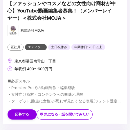
【ファッションやコスメなどの女性向け商材が中
心】YouTube動画編集者募集！（メンバーレイ
ヤー）＜株式会社MOJA＞
株式会社MOJA
正社員
エディター
土日祝休み
年間休日120日以上
東京都港区南青山一丁目
年収例 400〜600万円
■必須スキル
・PremiereProでの動画制作・編集経験
・女性向け商材・コンテンツへの興味と理解
・ターゲット層(主に女性)が思わず見たくなる表現(フォント選定・
配色・リズム感)へのこだわり
■歓迎スキル
※応募時は、ポートフォリオor制作物のURLのご提出をお願いしま
・PhotoshopやIllustratorを用いたデザイン経験がある方
応募する
💬 気になる・話を聞いてみたい
す
・AfterEffectsの使用経験がある方
※未経験、またはスクール課題のみの作品は、恐れ入りますが対象
・美容・ファッションに興味関心がある方