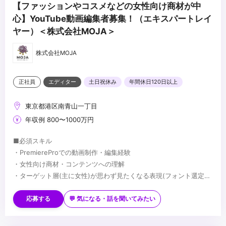
【ファッションやコスメなどの女性向け商材が中
心】YouTube動画編集者募集！（エキスパートレイ
ヤー）＜株式会社MOJA＞
株式会社MOJA
正社員
エディター
土日祝休み
年間休日120日以上
東京都港区南青山一丁目
年収例 800〜1000万円
■必須スキル
・PremiereProでの動画制作・編集経験
・女性向け商材・コンテンツへの理解
・ターゲット層(主に女性)が思わず見たくなる表現(フォント選定・
配色・リズム感)へのこだわり
■歓迎スキル
※応募時は、ポートフォリオor制作物のURLのご提出をお願いしま
・PhotoshopやIllustratorを用いたデザイン経験がある方
応募する
💬 気になる・話を聞いてみたい
す
・AfterEffectsの使用経験がある方
※未経験、またはスクール課題のみの作品は、恐れ入りますが対象
・美容・ファッションに興味関心がある方