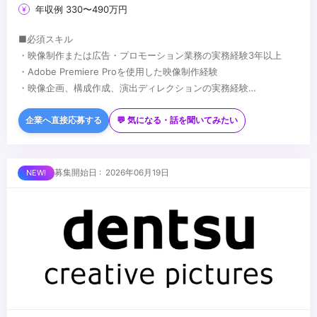
年収例 330〜490万円
■必須スキル
・映像制作または広告・プロモーション業務の実務経験3年以上
・Adobe Premiere Proを使用した映像制作経験
・映像企画、構成作成、演出ディレクションの実務経験
・エンターテインメントコンテンツへの興味・理解
■歓迎スキル
・英語スキル（読み書き・会話いずれか）
企業へ直接応募する
💬 気になる・話を聞いてみたい
・SNS・ショート動画コンテンツの企画経験
・カラーグレーディング、VFX、モーショングラフィックスの知識
...
募集開始日 : 2026年06月19日