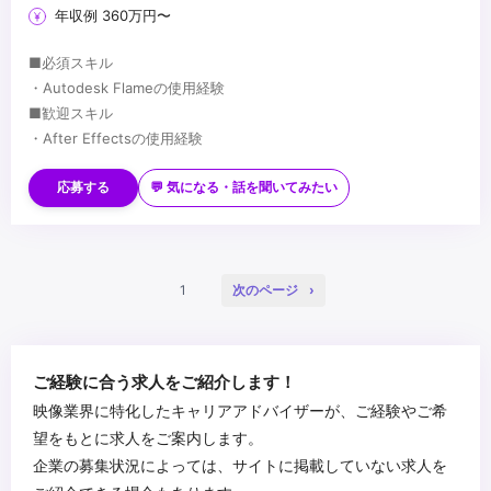
年収例 360万円〜
■必須スキル
・Autodesk Flameの使用経験
■歓迎スキル
・After Effectsの使用経験
・DaVinci Resolveの使用経験
・コミュニケーション能力
応募する
💬 気になる・話を聞いてみたい
・日本語以外の語学力
...
1
次のページ
ご経験に合う求人をご紹介します！
映像業界に特化したキャリアアドバイザーが、ご経験やご希
望をもとに求人をご案内します。
企業の募集状況によっては、サイトに掲載していない求人を