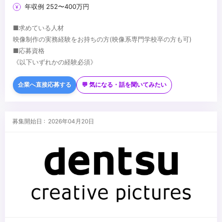
年収例 252〜400万円
■求めている人材
映像制作の実務経験をお持ちの方(映像系専門学校卒の方も可)
■応募資格
《以下いずれかの経験必須》
・PremierePro・AfterEffects等の編集ツール利用経験。
・Adobe Illustrator・Photoshop等のデザインソフトを使用できる
企業へ直接応募する
💬 気になる・話を聞いてみたい
方
《以下の方歓迎》
・撮影(ミラーレスカメラなど)の実務経験がある方。
・カラーグレーディングに興味がある方(DaVinciResolveなど興味
※ポートフォリオもしくは過去制作の映像作品の提出をお願いしま
がある方)
募集開始日 : 2026年04月20日
す。
・映像の制作全般にご興味がある方
・幅広い案件に挑戦したい方
...
・スタッフやお客様とコミュニケーションを取るのが好きな方