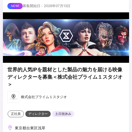
外とさせていただきます
■求める人物像
募集開始日 : 2026年07月13日
・制作する動画のクオリティに妥協しない方
・自ら仕事を取りに行き、プロフェッショナルとして成長する意欲
のある方
・責任感のある方
...
・周りのメンバーと協調・協業ができる方
世界的人気IPを題材とした製品の魅力を届ける映像
ディレクターを募集＜株式会社プライム１スタジオ
＞
株式会社プライム１スタジオ
正社員
ディレクター
土日祝休み
東京都台東区浅草