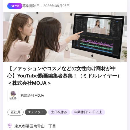
外とさせていただきます
■求める人物像
募集開始日 : 2026年08月05日
・制作する動画のクオリティに妥協しない方
・自ら仕事を取りに行き、プロフェッショナルとして成長する意欲
のある方
・責任感のある方
...
・周りのメンバーと協調・協業ができる方
【ファッションやコスメなどの女性向け商材が中
心】YouTube動画編集者募集！（ミドルレイヤー）
＜株式会社MOJA＞
株式会社MOJA
正社員
エディター
土日祝休み
年間休日120日以上
東京都港区南青山一丁目