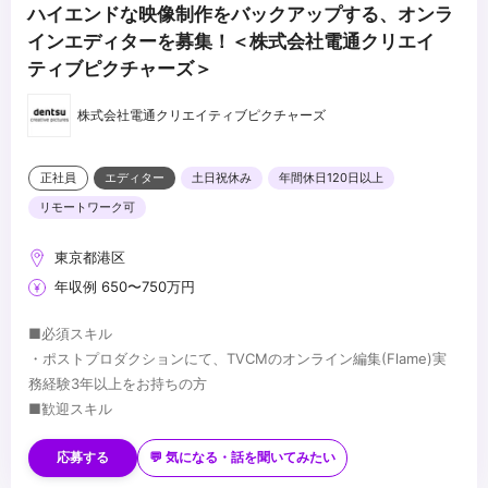
ハイエンドな映像制作をバックアップする、オンラ
インエディターを募集！＜株式会社電通クリエイ
ティブピクチャーズ＞
株式会社電通クリエイティブピクチャーズ
正社員
エディター
土日祝休み
年間休日120日以上
リモートワーク可
東京都港区
年収例 650〜750万円
■必須スキル
・ポストプロダクションにて、TVCMのオンライン編集(Flame)実
務経験3年以上をお持ちの方
■歓迎スキル
・撮影技術・3DCGの知見、経験
・生成AIをはじめ、先進映像技術の知見、活用実績
応募する
💬 気になる・話を聞いてみたい
・バーチャルプロダクションに関する知見、経験