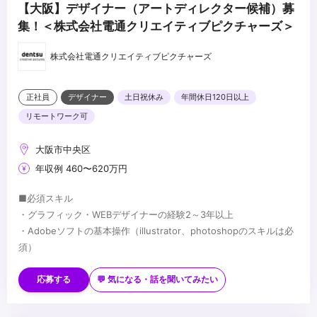
【大阪】デザイナー（アートディレクター候補）募
集！＜株式会社電通クリエイティブピクチャーズ＞
株式会社電通クリエイティブピクチャーズ
正社員
デザイナー
土日祝休み
年間休日120日以上
リモートワーク可
大阪市中央区
年収例 460〜620万円
■必須スキル
・グラフィック・WEBデザイナーの経験2～3年以上
・Adobeソフトの基本操作（illustrator、photoshopのスキルは必
須）
■歓迎スキル
・Microsoft Word／Excel／PowerPointの基本操作
応募する
💬 気になる・話を聞いてみたい
・生成AIに関する広告制作の基礎知識があれば尚可
...