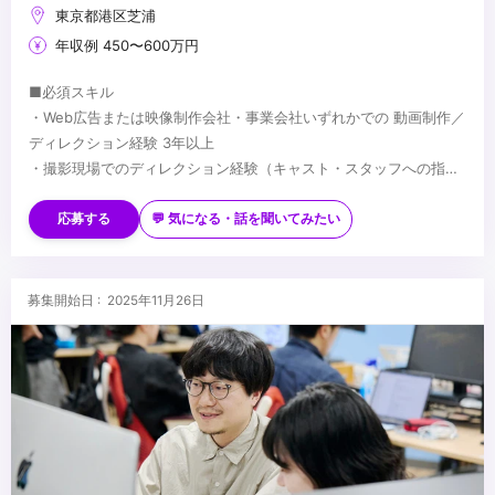
東京都港区芝浦
年収例 450〜600万円
■必須スキル
・Web広告または映像制作会社・事業会社いずれかでの 動画制作／
ディレクション経験 3年以上
・撮影現場でのディレクション経験（キャスト・スタッフへの指示
出しなど）
■歓迎スキル
・編集者や制作会社への 編集指示・フィードバック の経験
・金融・教育・オンラインスクールなど無形商材の広告企画/制作経
応募する
💬 気になる・話を聞いてみたい
・YouTubeの企画立案、台本作成、編集経験
験
・Web広告のクリエイティブ企画/制作
・広告バナー/LPの企画、PDCA経験
...
募集開始日 : 2025年11月26日