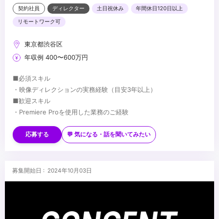
契約社員
ディレクター
土日祝休み
年間休日120日以上
リモートワーク可
東京都渋谷区
年収例 400〜600万円
■必須スキル
・映像ディレクションの実務経験（目安3年以上）
■歓迎スキル
・Premiere Proを使用した業務のご経験
・WebCM、PR映像、採用映像などの制作に携わったご経験
・不動産業界で働かれてきたご経験（プロジェクトの割合が多いた
応募する
💬 気になる・話を聞いてみたい
め知見が活かせます）
...
募集開始日 : 2024年10月03日