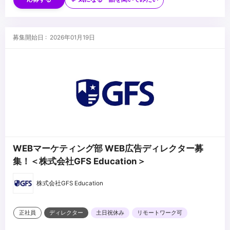
・バーチャルプロダクションに関する知見、経験
■求める人物像
・技術習得に積極的な方
募集開始日 : 2026年01月19日
・提案方人材(コミュニケーション能力が高い方)
...
WEBマーケティング部 WEB広告ディレクター募
集！＜株式会社GFS Education＞
株式会社GFS Education
正社員
ディレクター
土日祝休み
リモートワーク可