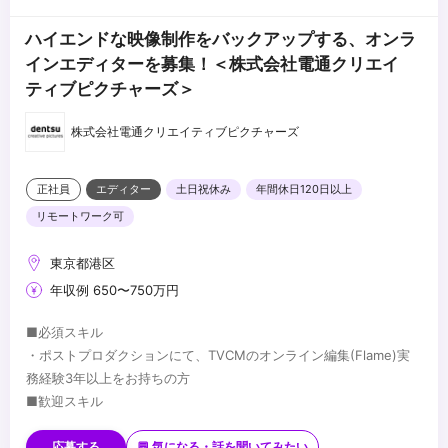
ハイエンドな映像制作をバックアップする、オンラ
インエディターを募集！＜株式会社電通クリエイ
ティブピクチャーズ＞
株式会社電通クリエイティブピクチャーズ
正社員
エディター
土日祝休み
年間休日120日以上
リモートワーク可
東京都港区
年収例 650〜750万円
■必須スキル
・ポストプロダクションにて、TVCMのオンライン編集(Flame)実
務経験3年以上をお持ちの方
■歓迎スキル
・撮影技術・3DCGの知見、経験
・生成AIをはじめ、先進映像技術の知見、活用実績
応募する
💬 気になる・話を聞いてみたい