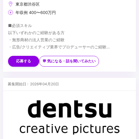
東京都渋谷区
年収例 400〜600万円
■必須スキル
以下いずれかのご経験がある方
・無形商材の法人営業のご経験
・広告/クリエイティブ業界でプロデューサーのご経験
・映像制作の何かしらのご経験をお持ちの方（PMやディレクター
■歓迎スキル
といった職種でお客様との関係性を築きながら制作経験）
・広告代理店での営業経験
応募する
💬 気になる・話を聞いてみたい
・映像制作/Web制作関連会社での営業経験
■求める人物像
・新しい環境で自分からコミュニケーションを取りにいき、活躍の
募集開始日 : 2026年04月20日
場を築ける方
・社内外のメンバーと明るくコミュニケーションを取れる自信があ
る方
...
・マルチタスク環境下でタフに業務に従事いただける方