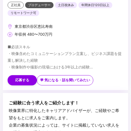
正社員
プロデューサー
土日祝休み
年間休日120日以上
リモートワーク可
東京都渋谷区恵比寿南
年収例 480〜700万円
■必須スキル
・映像含めたコミュニケーションプラン立案し、ビジネス課題を提
案し解決した経験
・映像制作や撮影の現場における3年以上の経験
・外部プロダクションやパートナー等社外も含めたプロジェクトの
■歓迎スキル
経験
・映像を含めた各種メディア構築や改善において、クライアントの
応募する
💬 気になる・話を聞いてみたい
課題抽出から参画し、具体的なアウトプットを含めて提案した経験
・映像だけではなく、その他コミュニケーション手段(ウェブや印刷
のデザイン、3Dやメタバース)に関する知見
...
ご経験に合う求人をご紹介します！
・動画によるマーケティングに関する知見（YouTube、SNSだけで
映像業界に特化したキャリアアドバイザーが、ご経験やご希
はなく、企業活動に貢献する動画マーケティング戦略の立案）
望をもとに求人をご案内します。
企業の募集状況によっては、サイトに掲載していない求人を