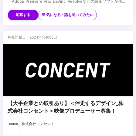
・Adobe Premiere Pro/ DaVinci Resolveなどの編集ソフトが使用
できる。
■歓迎スキル
・パワーポイント、エクセルなどの事務ソフトが使用できる
・Adobe Illustlator,Photoshopなどのデザインソフトが使用できる
応募する
💬 気になる・話を聞いてみたい
・VR/AR/XRへの興味関心
・進行管理（プロダクションマネージャー）の経験
・企画提案が得意・好きな方
...
募集開始日 : 2024年10月03日
【大手企業との取引あり】＜伴走するデザイン_株
式会社コンセント＞映像プロデューサー募集！
株式会社コンセント