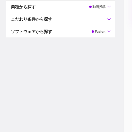
すべて
プロデューサー
業種から探す
動画投稿
プロダクションマネージャー
ディレクター
すべて
ビデオグラファー
映画/ドラマ
こだわり条件から探す
エディター
広告映像(TV/WEB)
モーショングラファー
インハウス動画
すべて
カラリスト
企業VP
AI
ソフトウェアから探す
Fusion
3DCGデザイナー
XR(AR/VR/MR)
企業紹介動画あり
コンポジター
CG/アニメーション
スタートアップ・ベンチャー
すべて
VFXアーティスト
PV/MV
上場企業
Premiere Pro
カメラマン
ライブ映像/空間演出
自社プロダクトを持つ
After Effects
配信オペレーター
デジタルサイネージ
海外拠点あり
Media Composer
ミキサー
動画投稿
土日祝休み
DaVinci Resolve
デザイナー
ライブ配信
年間休日120日以上
Flame
営業
テレビ番組
ワークライフバランス
Fusion
デスク
インターネット放送局
リモートワーク可
Final Cut Proシリーズ
プランナー
その他
東京以外の勤務地
EDIUS Pro
その他
年収600万円以上
Nuke
産休・育休制度あり
Cinema 4D
チームで20代が活躍
Blender
20代におすすめ
Houdini
30代におすすめ
Maya
40代におすすめ
3ds Max
未経験者歓迎
Shade3D
マネージャー採用
ZBrush
新規事業立ち上げメンバー
Animate
3名以上採用予定
Live2D
語学力を活かせる
Unreal Engine
ADからのキャリアステップ
Unity
Photoshop
Illustrator
Indesign
その他