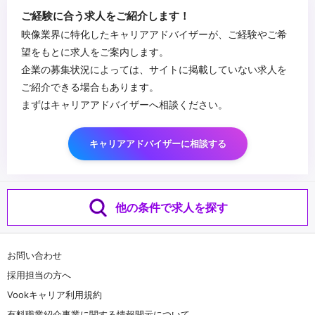
のデザイン、3Dやメタバース)に関する知見
...
ご経験に合う求人をご紹介します！
・動画によるマーケティングに関する知見（YouTube、SNSだけで
映像業界に特化したキャリアアドバイザーが、ご経験やご希
はなく、企業活動に貢献する動画マーケティング戦略の立案）
望をもとに求人をご案内します。
企業の募集状況によっては、サイトに掲載していない求人を
ご紹介できる場合もあります。
まずはキャリアアドバイザーへ相談ください。
キャリアアドバイザーに相談する
他の条件で求人を探す
お問い合わせ
採用担当の方へ
Vookキャリア利用規約
有料職業紹介事業に関する情報開示について