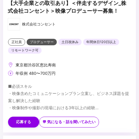
【大手企業との取引あり】＜伴走するデザイン_株
式会社コンセント＞映像プロデューサー募集！
株式会社コンセント
正社員
プロデューサー
土日祝休み
年間休日120日以上
リモートワーク可
東京都渋谷区恵比寿南
年収例 480〜700万円
■必須スキル
・映像含めたコミュニケーションプラン立案し、ビジネス課題を提
案し解決した経験
・映像制作や撮影の現場における3年以上の経験
・外部プロダクションやパートナー等社外も含めたプロジェクトの
■歓迎スキル
経験
・映像を含めた各種メディア構築や改善において、クライアントの
応募する
💬 気になる・話を聞いてみたい
課題抽出から参画し、具体的なアウトプットを含めて提案した経験
・映像だけではなく、その他コミュニケーション手段(ウェブや印刷