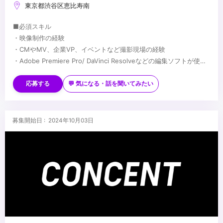
東京都渋谷区恵比寿南
■必須スキル
・映像制作の経験
・CMやMV、企業VP、イベントなど撮影現場の経験
・Adobe Premiere Pro/ DaVinci Resolveなどの編集ソフトが使用
できる。
■歓迎スキル
・パワーポイント、エクセルなどの事務ソフトが使用できる
・Adobe Illustlator,Photoshopなどのデザインソフトが使用できる
応募する
💬 気になる・話を聞いてみたい
・VR/AR/XRへの興味関心
・進行管理（プロダクションマネージャー）の経験
・企画提案が得意・好きな方
...
募集開始日 : 2024年10月03日