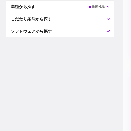
すべて
プロデューサー
業種から探す
動画投稿
プロダクションマネージャー
ディレクター
すべて
ビデオグラファー
映画/ドラマ
こだわり条件から探す
エディター
広告映像(TV/WEB)
モーショングラファー
インハウス動画
すべて
カラリスト
企業VP
AI
ソフトウェアから探す
3DCGデザイナー
XR(AR/VR/MR)
企業紹介動画あり
コンポジター
CG/アニメーション
スタートアップ・ベンチャー
すべて
VFXアーティスト
PV/MV
上場企業
Premiere Pro
カメラマン
ライブ映像/空間演出
自社プロダクトを持つ
After Effects
配信オペレーター
デジタルサイネージ
海外拠点あり
Media Composer
ミキサー
動画投稿
土日祝休み
DaVinci Resolve
デザイナー
ライブ配信
年間休日120日以上
Flame
営業
テレビ番組
ワークライフバランス
Fusion
デスク
インターネット放送局
リモートワーク可
Final Cut Proシリーズ
プランナー
その他
東京以外の勤務地
EDIUS Pro
その他
年収600万円以上
Nuke
産休・育休制度あり
Cinema 4D
チームで20代が活躍
Blender
20代におすすめ
Houdini
30代におすすめ
Maya
40代におすすめ
3ds Max
未経験者歓迎
Shade3D
マネージャー採用
ZBrush
新規事業立ち上げメンバー
Animate
3名以上採用予定
Live2D
語学力を活かせる
Unreal Engine
ADからのキャリアステップ
Unity
Photoshop
Illustrator
Indesign
その他