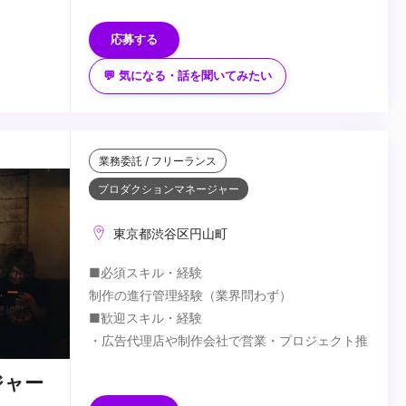
・インタビュー動画
】
youtu.be/fZBuewSi_Xc
応募する
・密着動画
youtu.be/wO7A5v1Njrg
※4K素材を扱う案件となりますので、4K編集が
💬 気になる・話を聞いてみたい
・説明会動画（アニメーション）
可能な制作環境をお持ちの方に限らせていただき
youtube.com/watch?v=xroJDVM2v28
ます。
※過去に他媒体にて同社案件へ応募済みの方につ
きましては、選考対象外とさせていただきます。
...
業務委託 / フリーランス
プロダクションマネージャー
東京都渋谷区円山町
■必須スキル・経験
制作の進行管理経験（業界問わず）
■歓迎スキル・経験
・広告代理店や制作会社で営業・プロジェクト推
進経験がある方
ジャー
・コミュニケーション力がある方（クライアン