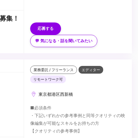
・ジンバルを持っている方
■優遇条件
・元テレビ製作スタッフや、現役で動画撮影の仕
募集！
事をされている方など、プロとして活動された経
験をお持ちの方。
応募する
・東京都内にお住いの方。（その他名古屋、大阪
※過去に他媒体にて同社案件へ応募済みの方につ
の大都市圏を中心に全国で案件有り）
きましては、選考対象外とさせていただきます。
💬 気になる・話を聞いてみたい
・柔軟で丁寧な仕事を心がけていただける方
...
・最低限のビジネスマナーを守れる方
・納期を厳守していただける方
業務委託 / フリーランス
エディター
リモートワーク可
東京都港区西新橋
■必須条件
・下記いずれかの参考事例と同等クオリティの映
像編集が可能なスキルをお持ちの方
【クオリティの参考事例】