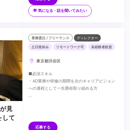
PySide/PyQtによるGUIツールの作成経験
■入社後習得いただきたこと
💬 気になる・話を聞いてみたい
Mayaのツール開発
バージョン管理フローの理解
アニメーションワークフローの理解
Deadline
...
業務委託 / フリーランス
ディレクター
土日祝休み
リモートワーク可
未経験者歓迎
東京都渋谷区
■必須スキル
・AD業務や研修の期間を次のキャリアビジョン
への過程として一生懸命取り組める方
...
中が見
をして
応募する