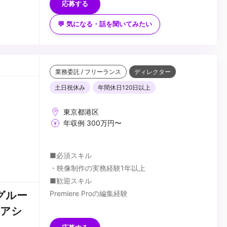
ト・クリエイター間の橋渡しも重要なお仕事で
■求める人物像
応募する
す）
・広告業界の経験を積みたい方
💬 気になる・話を聞いてみたい
・マルチタスクが得意な方
・社長の側近で働きたい方
・ショートドラマ市場に興味がある方
・スピード感を持って動ける方（意思決定の速さ
...
が求められる環境）
業務委託 / フリーランス
ディレクター
・成長意欲が高い方（新しい市場でスキルを伸ば
土日祝休み
年間休日120日以上
したい人に最適）
東京都港区
年収例 300万円〜
■必須スキル
・映像制作の実務経験1年以上
■歓迎スキル
Premiere Proの編集経験
グルー
...
のアシ