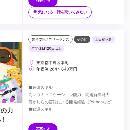
応募する
💬 気になる・話を聞いてみたい
業務委託 / フリーランス
その他
土日祝休み
年間休日120日以上
東京都中野区本町
年収例 264〜840万円
■必須スキル
高いコミュニケーション能力、問題解決能力
何かしらの言語による開発経験（Pythonなど）
■歓迎スキル
ムの力
MayaなどDCCツールに関する知識
集！
Python2.x/3.xに精通している
応募する