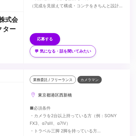
（完成を見据えて構成・コンテをきちんと設計・
作成できる方が望ましい）
■歓迎スキル
株式会
・CMやプロモーション動画のディレクター経験
レクター
をお持ちの方
・撮影現場でのディレクション経験をお持ちの方
応募する
・YouTubeなどWeb動画に関する知識をお持ちの
...
方
💬 気になる・話を聞いてみたい
・グラフィックデザインの経験をお持ちの方
・インフォグラフィック動画の制作経験をお持ち
の方
業務委託 / フリーランス
カメラマン
東京都港区西新橋
■必須条件
・カメラを2台以上持っている方（例：SONY
FX3、α7sIII、α7Ⅳ）
・トラベル三脚 2脚を持っている方