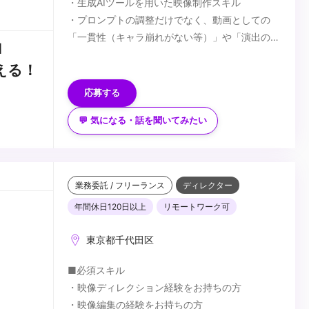
・生成AIツールを用いた映像制作スキル
・プロンプトの調整だけでなく、動画としての
「一貫性（キャラ崩れがない等）」や「演出のク
l
オリティ」をコントロールできる方
■歓迎スキル
変える！
・動画編集ソフト（Premiere Pro、After
・最新のAIツール・技術（Sora、Runway、
Effects、CapCut等）での仕上げ・微調整ができ
Pika、Midjourney、Stable Diffusionなど）を常
応募する
る方
にキャッチアップし、業務に反映できる方
💬 気になる・話を聞いてみたい
・従来の動画編集・ディレクションの経験があ
...
り、AIとの掛け合わせで制作を効率化・高度化で
きる方
業務委託 / フリーランス
ディレクター
年間休日120日以上
リモートワーク可
東京都千代田区
■必須スキル
・映像ディレクション経験をお持ちの方
・映像編集の経験をお持ちの方