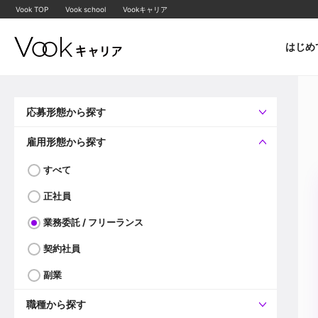
Vook TOP
Vook school
Vookキャリア
はじめ
応募形態から探す
すべて
企業へ直接応募可
雇用形態から探す
すべて
正社員
業務委託 / フリーランス
契約社員
副業
職種から探す