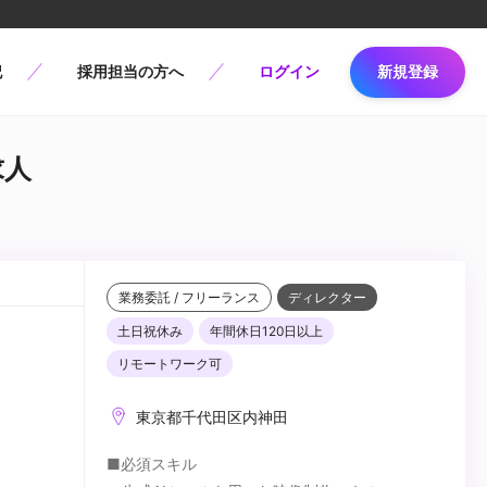
記
採用担当の方へ
ログイン
新規登録
求人
業務委託 / フリーランス
ディレクター
土日祝休み
年間休日120日以上
リモートワーク可
東京都千代田区内神田
■必須スキル