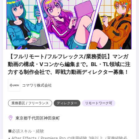
【フルリモート/フルフレックス/業務委託】マンガ
動画の構成・Vコンから編集まで。BL・TL領域に注
力する制作会社で、即戦力動画ディレクター募集！
コマワリ株式会社
業務委託 / フリーランス
ディレクター
リモートワーク可
東京都千代田区神田泉町
■必須スキル・経験
• After Effects / Premiere Pro の使用経験 3年以上（実務経験必