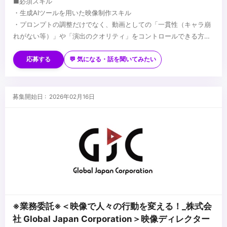
■必須スキル
・生成AIツールを用いた映像制作スキル
・プロンプトの調整だけでなく、動画としての「一貫性（キャラ崩
れがない等）」や「演出のクオリティ」をコントロールできる方
・動画編集ソフト（Premiere Pro、After Effects、CapCut等）で
■歓迎スキル
の仕上げ・微調整ができる方
・最新のAIツール・技術（Sora、Runway、Pika、Midjourney、
応募する
💬 気になる・話を聞いてみたい
Stable Diffusionなど）を常にキャッチアップし、業務に反映でき
る方
・従来の動画編集・ディレクションの経験があり、AIとの掛け合わ
...
募集開始日 : 2026年02月16日
せで制作を効率化・高度化できる方
※業務委託※＜映像で人々の行動を変える！_株式会
社 Global Japan Corporation＞映像ディレクター