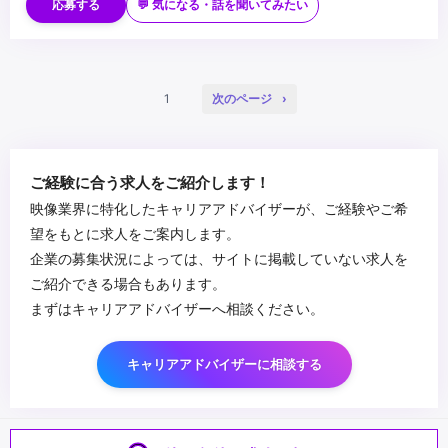
・縦型動画の企画・制作のご経験
・クライアントとのコミュニケーションスキル
応募する
💬 気になる・話を聞いてみたい
・映像制作に関する知識/経験
・過去に代理店経験がありSNS運用を経験したことがある方
・制作コストも踏まえた上で、企画を練り上げることができる方
...
1
次のページ
ご経験に合う求人をご紹介します！
映像業界に特化したキャリアアドバイザーが、ご経験やご希
望をもとに求人をご案内します。
企業の募集状況によっては、サイトに掲載していない求人を
ご紹介できる場合もあります。
まずはキャリアアドバイザーへ相談ください。
キャリアアドバイザーに相談する