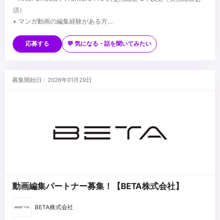
須）
• マンガ動画の編集経験がある方
• 素材をもとに、ゼロから構成・Vコンが作成できる方
...
• ジャンルを問わず、柔軟に対応ができる方
応募する
💬 気になる・話を聞いてみたい
• 【重要】納期を確実に守れる方
募集開始日 : 2026年01月29日
動画編集パートナー募集！【BETA株式会社】
BETA株式会社