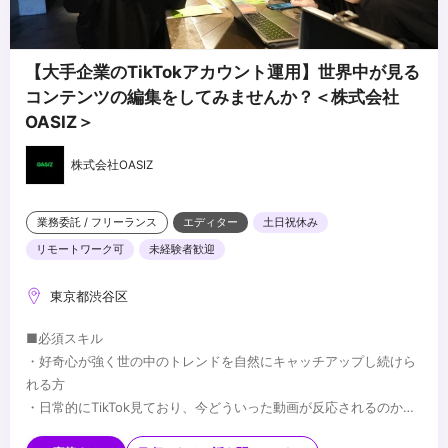
【大手企業のTikTokアカウント運用】世界中が見る
コンテンツの編集をしてみませんか？＜株式会社
OASIZ＞
株式会社OASIZ
業務委託 / フリーランス
エディター
土日祝休み
リモートワーク可
未経験者歓迎
東京都渋谷区
■必須スキル
・好奇心が強く世の中のトレンドを自然にキャッチアップし続けら
れる方
・日常的にTikTok見ており、今どういった動画が反応されるのか多
くの手札を持っている方
■歓迎スキル