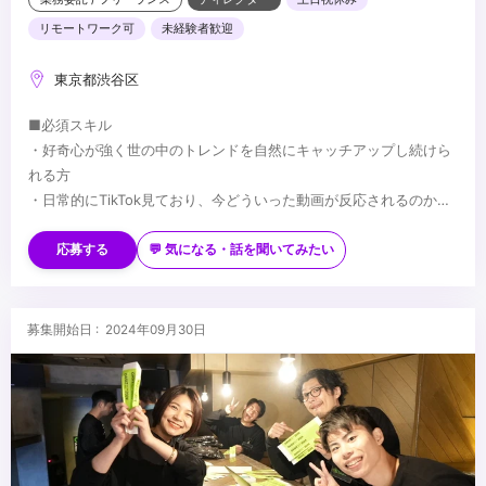
リモートワーク可
未経験者歓迎
東京都渋谷区
■必須スキル
・好奇心が強く世の中のトレンドを自然にキャッチアップし続けら
れる方
・日常的にTikTok見ており、今どういった動画が反応されるのか多
くの手札を持っている方
■歓迎スキル
・縦型動画の企画・制作のご経験
・クライアントとのコミュニケーションスキル
応募する
💬 気になる・話を聞いてみたい
・映像制作に関する知識/経験
・過去に代理店経験がありSNS運用を経験したことがある方
・制作コストも踏まえた上で、企画を練り上げることができる方
...
募集開始日 : 2024年09月30日