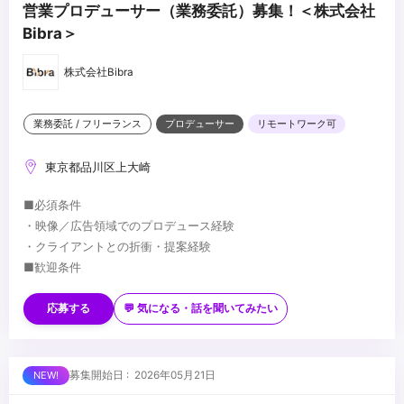
営業プロデューサー（業務委託）募集！＜株式会社
Bibra＞
株式会社Bibra
業務委託 / フリーランス
プロデューサー
リモートワーク可
東京都品川区上大崎
■必須条件
・映像／広告領域でのプロデュース経験
・クライアントとの折衝・提案経験
■歓迎条件
・クライアント・代理店ネットワークを活用した案件創出経験
・広告・映像・Web制作など無形商材の営業経験
応募する
💬 気になる・話を聞いてみたい
・新規案件獲得〜受注まで担当した経験
・制作会社や外部パートナーとの連携経験
...
・継続案件につなげた経験
募集開始日 : 2026年05月21日