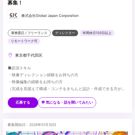
募集！
株式会社Global Japan Corporation
業務委託 / フリーランス
ディレクター
年間休日120日以上
リモートワーク可
東京都千代田区
■必須スキル
・映像ディレクション経験をお持ちの方
・映像編集の経験をお持ちの方
（完成を見据えて構成・コンテをきちんと設計・作成できる方が望
ましい）
■歓迎スキル
・CMやプロモーション動画のディレクター経験をお持ちの方
応募する
💬 気になる・話を聞いてみたい
・撮影現場でのディレクション経験をお持ちの方
・YouTubeなどWeb動画に関する知識をお持ちの方
・グラフィックデザインの経験をお持ちの方
...
募集開始日 : 2026年01月30日
・インフォグラフィック動画の制作経験をお持ちの方