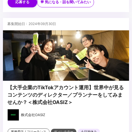
・パワーポイント、エクセルなどの事務ソフトが使用できる
・Adobe Illustlator,Photoshopなどのデザインソフトが使用できる
応募する
💬 気になる・話を聞いてみたい
・VR/AR/XRへの興味関心
・進行管理（プロダクションマネージャー）の経験
・企画提案が得意・好きな方
...
募集開始日 : 2024年09月30日
【大手企業のTikTokアカウント運用】世界中が見る
コンテンツのディレクター／プランナーをしてみま
せんか？＜株式会社OASIZ＞
株式会社OASIZ
業務委託 / フリーランス
ディレクター
土日祝休み