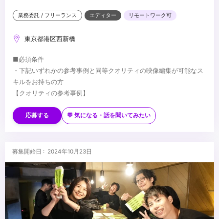
業務委託 / フリーランス
エディター
リモートワーク可
東京都港区西新橋
■必須条件
・下記いずれかの参考事例と同等クオリティの映像編集が可能なス
キルをお持ちの方
【クオリティの参考事例】
・インタビュー動画
youtu.be/fZBuewSi_Xc
応募する
💬 気になる・話を聞いてみたい
・密着動画
youtu.be/wO7A5v1Njrg
※4K素材を扱う案件となりますので、4K編集が可能な制作環境をお
・説明会動画（アニメーション）
持ちの方に限らせていただきます。
募集開始日 : 2024年10月23日
youtube.com/watch?v=xroJDVM2v28
※過去に他媒体にて同社案件へ応募済みの方につきましては、選考
対象外とさせていただきます。
...