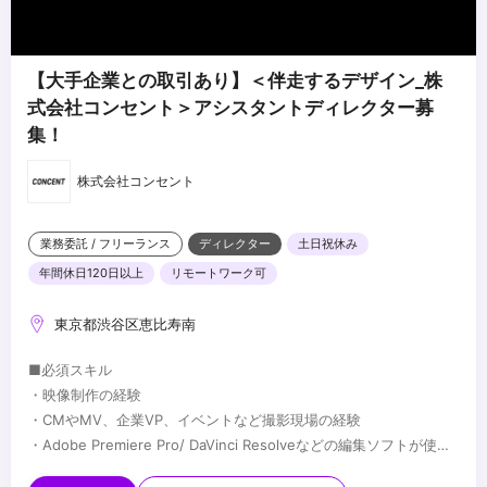
【大手企業との取引あり】＜伴走するデザイン_株
式会社コンセント＞アシスタントディレクター募
集！
株式会社コンセント
業務委託 / フリーランス
ディレクター
土日祝休み
年間休日120日以上
リモートワーク可
東京都渋谷区恵比寿南
■必須スキル
・映像制作の経験
・CMやMV、企業VP、イベントなど撮影現場の経験
・Adobe Premiere Pro/ DaVinci Resolveなどの編集ソフトが使用
できる。
■歓迎スキル