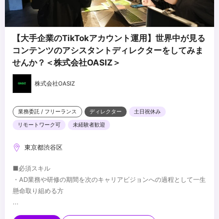
【大手企業のTikTokアカウント運用】世界中が見る
コンテンツのアシスタントディレクターをしてみま
せんか？＜株式会社OASIZ＞
株式会社OASIZ
業務委託 / フリーランス
ディレクター
土日祝休み
リモートワーク可
未経験者歓迎
東京都渋谷区
■必須スキル
・AD業務や研修の期間を次のキャリアビジョンへの過程として一生
懸命取り組める方
...