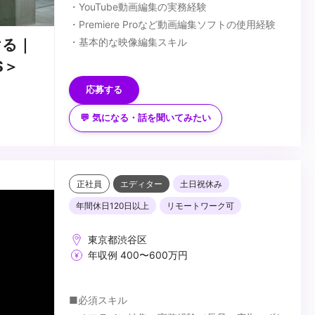
・YouTube動画編集の実務経験
・Premiere Proなど動画編集ソフトの使用経験
・基本的な映像編集スキル
ける｜
■歓迎スキル
S＞
・ファッション、美容、ライフスタイル系動画の
応募する
編集経験
・YouTubeチャンネル運営や改善経験
💬 気になる・話を聞いてみたい
・Instagram / TikTokなどSNS動画制作経験
...
・一眼レフ、ミラーレスカメラでの撮影経験
・After Effectsを使用した映像表現経験
正社員
エディター
土日祝休み
年間休日120日以上
リモートワーク可
東京都渋谷区
年収例 400〜600万円
■必須スキル