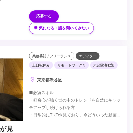
■歓迎スキル
・CGソフトの実務経験1年以上の方
応募する
・Photoshop・Illustratorを使った画像素材や
WEB制作の実務経験
💬 気になる・話を聞いてみたい
・SNSマーケティング動画に関する実務経験
...
・撮影機材を使用した実務経験
・広告撮影の実務経験
業務委託 / フリーランス
エディター
土日祝休み
リモートワーク可
未経験者歓迎
東京都渋谷区
■必須スキル
・好奇心が強く世の中のトレンドを自然にキャッ
チアップし続けられる方
・日常的にTikTok見ており、今どういった動画が
反応されるのか多くの手札を持っている方
■歓迎スキル
中が見
・縦型動画の企画・制作のご経験
・クライアントとのコミュニケーションスキル