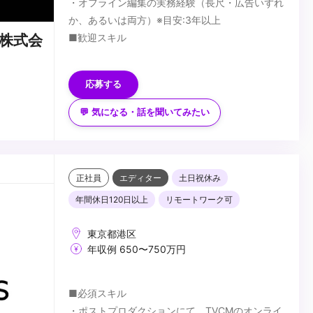
・オフライン編集の実務経験（長尺・広告いずれ
か、あるいは両方）※目安:3年以上
■歓迎スキル
株式会
・長尺（ドラマ・映画）と広告の両方の編集経験
...
応募する
💬 気になる・話を聞いてみたい
正社員
エディター
土日祝休み
年間休日120日以上
リモートワーク可
東京都港区
年収例 650〜750万円
■必須スキル
・ポストプロダクションにて、TVCMのオンライ