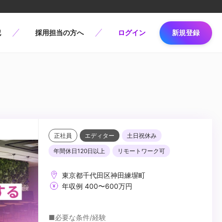
記
採用担当の方へ
ログイン
新規登録
正社員
エディター
土日祝休み
年間休日120日以上
リモートワーク可
東京都千代田区神田練塀町
年収例 400〜600万円
■必要な条件/経験