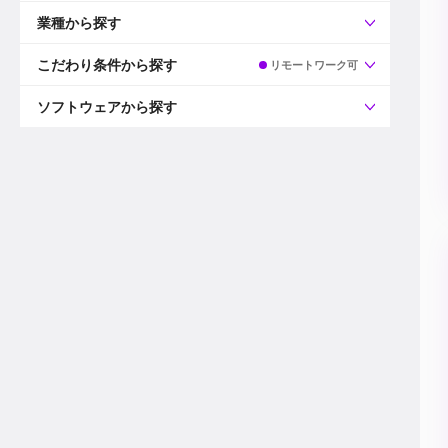
すべて
プロデューサー
業種から探す
プロダクションマネージャー
ディレクター
すべて
ビデオグラファー
映画/ドラマ
こだわり条件から探す
リモートワーク可
エディター
広告映像(TV/WEB)
モーショングラファー
インハウス動画
すべて
カラリスト
企業VP
AI
ソフトウェアから探す
3DCGデザイナー
XR(AR/VR/MR)
企業紹介動画あり
コンポジター
CG/アニメーション
スタートアップ・ベンチャー
すべて
VFXアーティスト
PV/MV
上場企業
Premiere Pro
カメラマン
ライブ映像/空間演出
自社プロダクトを持つ
After Effects
配信オペレーター
デジタルサイネージ
海外拠点あり
Media Composer
ミキサー
動画投稿
土日祝休み
DaVinci Resolve
デザイナー
ライブ配信
年間休日120日以上
Flame
営業
テレビ番組
ワークライフバランス
Fusion
デスク
インターネット放送局
リモートワーク可
Final Cut Proシリーズ
プランナー
その他
東京以外の勤務地
EDIUS Pro
その他
年収600万円以上
Nuke
産休・育休制度あり
Cinema 4D
チームで20代が活躍
Blender
20代におすすめ
Houdini
30代におすすめ
Maya
40代におすすめ
3ds Max
未経験者歓迎
Shade3D
マネージャー採用
ZBrush
新規事業立ち上げメンバー
Animate
3名以上採用予定
Live2D
語学力を活かせる
Unreal Engine
ADからのキャリアステップ
Unity
Photoshop
Illustrator
Indesign
その他