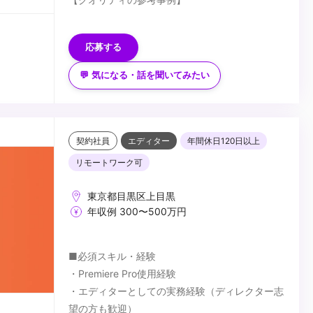
・インタビュー動画
】
youtu.be/fZBuewSi_Xc
応募する
・密着動画
youtu.be/wO7A5v1Njrg
※4K素材を扱う案件となりますので、4K編集が
💬 気になる・話を聞いてみたい
・説明会動画（アニメーション）
可能な制作環境をお持ちの方に限らせていただき
youtube.com/watch?v=xroJDVM2v28
ます。
※過去に他媒体にて同社案件へ応募済みの方につ
きましては、選考対象外とさせていただきます。
...
契約社員
エディター
年間休日120日以上
リモートワーク可
東京都目黒区上目黒
年収例 300〜500万円
■必須スキル・経験
・Premiere Pro使用経験
・エディターとしての実務経験（ディレクター志
望の方も歓迎）