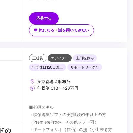
■歓迎スキル・経験
・After Effects使用経験
応募する
...
💬 気になる・話を聞いてみたい
正社員
エディター
土日祝休み
年間休日120日以上
リモートワーク可
東京都港区麻布台
年収例 313〜420万円
■必須スキル
・映像編集ソフトの実務経験1年以上の方
（PremiereProや、その他ソフト可）
・ポートフォリオ（作品）の提出が出来る方
ドの