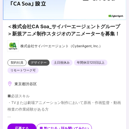
＜株式会社CA Soa_サイバーエージェントグループ
＞新規アニメ制作スタジオのアニメーターを募集！
株式会社サイバーエージェント（CyberAgent, Inc.）
契約社員
デザイナー
土日祝休み
年間休日120日以上
リモートワーク可
東京都渋谷区
■必須スキル
・TVまたは劇場アニメーション制作において原画・作画監督・動画
検査の作業経験がある方
...
応募する
💬 気になる・話を聞いてみたい