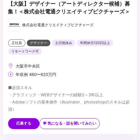
【大阪】デザイナー（アートディレクター候補）募
集！＜株式会社電通クリエイティブピクチャーズ＞
株式会社電通クリエイティブピクチャーズ
正社員
デザイナー
土日祝休み
年間休日120日以上
リモートワーク可
大阪市中央区
年収例 460〜620万円
■必須スキル
・グラフィック・WEBデザイナーの経験2～3年以上
・Adobeソフトの基本操作（illustrator、photoshopのスキルは必
須）
■歓迎スキル
・Microsoft Word／Excel／PowerPointの基本操作
応募する
💬 気になる・話を聞いてみたい
・生成AIに関する広告制作の基礎知識があれば尚可
...