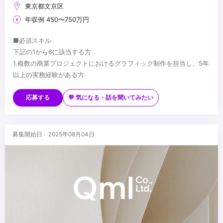
東京都文京区
年収例 450〜750万円
■必須スキル
下記の1から6に該当する方
1.複数の商業プロジェクトにおけるグラフィック制作を担当し、5年
以上の実務経験がある方
2.Photoshopの操作を熟知している方
3.人物写真をメイン素材として、エフェクト・背景・テキスト配置
応募する
💬 気になる・話を聞いてみたい
を組み合わせた複合合成デザインの経験がある方（トレーディング
※応募時ポートフォリオ提出必須
カード、アイドル関連グッズ、スポーツ関連の販促物デザイン経験
（各作品について簡潔なコンセプト説明、自身の担当した作業範
があれば尚可）
囲、制作期間をご記入ください）
募集開始日 : 2025年08月04日
4.自分の制作したクリエイティブについて、デザイン意図・技法・
■歓迎スキル
改善点を論理的に説明できる方
・ゲームやアニメ等のグラフィックの制作経験
5.ディレクション経験のある方
・写真レタッチの経験
6.複数名のマネジメント経験のある方
・広告制作・グラフィックプロダクションでの人物を使用した販促
物制作経験
■求める人物像
・AfterEffectsでの制作経験
・自分の制作物へのこだわりと誇りがある方
・常に新しい表現を学習し、吸収する能力がある方