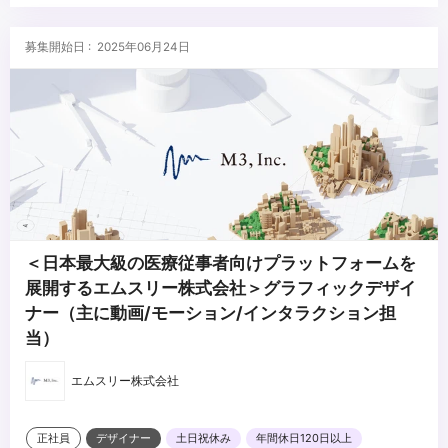
▼求める人物像
・高い品質基準を持ち、常に創造的な解決策を提供できる方
募集開始日 : 2025年06月24日
・製品やサービスに対して情熱を持ち、革新を追求する方
・チームと共に、積極的にアイデアを形にしていける方
...
＜日本最大級の医療従事者向けプラットフォームを
展開するエムスリー株式会社＞グラフィックデザイ
ナー（主に動画/モーション/インタラクション担
当）
エムスリー株式会社
正社員
デザイナー
土日祝休み
年間休日120日以上