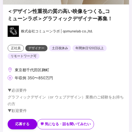
・人を楽しませることへの情熱と愛情がある方
・多様なバックグラウンドの方と、柔軟なコミュニケーションを取
...
＜デザイン性重視の質の高い映像をつくる_コ
れる方
ミューンラボ＞グラフィックデザイナー募集！
・社内外の多数のステークホルダーを調整し、プロジェクトを推進
できる粘り強い方
株式会社コミューンラボ | qomunelab co.,ltd.
・フィードバックを受け入れ、コンテンツホルダーとそのファンの
ためのクリエイティブを制作できる方
・フィードバックに対して、自分なりの改善策を提示できる方
正社員
デザイナー
土日祝休み
年間休日120日以上
・社内の他職種も含めたメンバーと、日本語で円滑にコミュニケー
リモートワーク可
ションが取れる方
東京都千代田区麹町
年収例 350〜850万円
▼必須要件
グラフィックデザイン（or ウェブデザイン）業務のご経験をお持ち
の方
▼歓迎要件
・高い品質基準を持ち、常に創造的な解決策を提供できる方
・製品やサービスに対して情熱を持ち、革新を追求する方
応募する
💬 気になる・話を聞いてみたい
・チームと共に、積極的にアイデアを形にしていける方