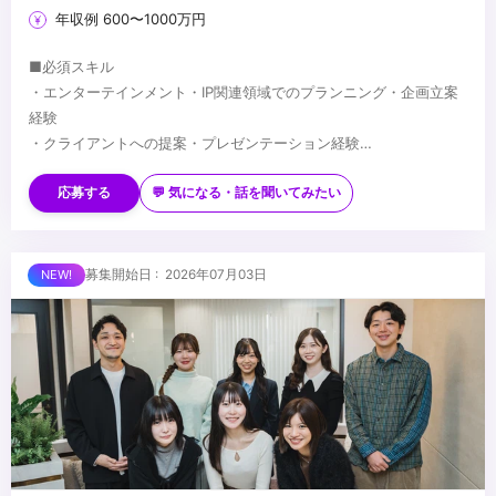
年収例 600〜1000万円
■必須スキル
・エンターテインメント・IP関連領域でのプランニング・企画立案
経験
・クライアントへの提案・プレゼンテーション経験
・複雑な要件を整理し、一つの企画にまとめる能力
■歓迎スキル
・広告代理店等でのエンターテインメント・IP案件のプランニング
応募する
💬 気になる・話を聞いてみたい
経験
・アニメ・映画・キャラクターIP等の権利関係・商習慣への理解
・イベント・展示会・空間演出等の企画経験
■求める人物像
募集開始日 : 2026年07月03日
・CG・映像制作に関する基礎知識
・アニメ・漫画・映画等、エンターテインメントへの深い理解を持
つ方
・担当IPを自ら読み込み・理解した上で提案できる方
・IPの世界観を広げる視点で企画に取り組める方
...