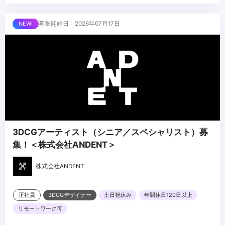
・CG・映像・アニメ・イベント・空間演出等への理解・関心
・プロジェクト管理ツール（Notion／スプレッドシート等）の使用
■求める人物像
募集開始日 : 2026年07月17日
経験
・進行管理が得意で、周囲を巻き込みながら業務を前に進められる
・複数の業務を並行して管理した経験
方
・AIツールの活用に前向きな方
・段取り・気配りが得意で、丁寧かつ粘り強くフォローできる方
・将来PM・プロデューサーを目指す成長意欲のある方
...
3DCGアーティスト（シニア／スペシャリスト）募
集！＜株式会社ANDENT＞
株式会社ANDENT
正社員
3DCGデザイナー
土日祝休み
年間休日120日以上
リモートワーク可