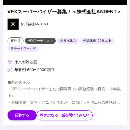
VFXスーパーバイザー募集！＜株式会社ANDENT＞
株式会社ANDENT
正社員
VFXアーティスト
土日祝休み
年間休日120日以上
リモートワーク可
東京都渋谷区
年収例 600〜1000万円
■必須スキル
・VFXスーパーバイザーまたは同等職での実務経験（目安：10年以
上）
・長編映像（実写・アニメいずれか）におけるVFX工程の統括経験
・監督・プロデューサーとの制作上の折衝経験
■歓迎スキル
・国内外プロダクションとの協業経験
応募する
💬 気になる・話を聞いてみたい
・Houdini／Nuke 等、主要VFXツールの深い知識
・AIを活用した映像制作への取り組み経験