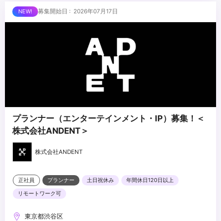
・実写・アニメ双方のVFX経験
■求める人物像
募集開始日 : 2026年07月17日
・コンポジッター・クリエイター等のチームマネジメント
・VFX工程全体を俯瞰し、監督・プロデューサーと対等に折衝でき
る方
・パイプライン設計・チームビルディングを自ら主導できる方
・技術的バックグラウンドとマネジメント力を併せ持つ方
...
・AIの活用に前向きな方
プランナー（エンターテインメント・IP）募集！＜
株式会社ANDENT＞
株式会社ANDENT
正社員
プランナー
土日祝休み
年間休日120日以上
リモートワーク可
東京都渋谷区