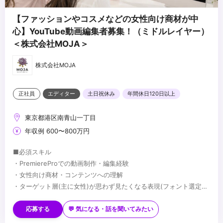
【ファッションやコスメなどの女性向け商材が中
心】YouTube動画編集者募集！（ミドルレイヤー）
＜株式会社MOJA＞
株式会社MOJA
正社員
エディター
土日祝休み
年間休日120日以上
東京都港区南青山一丁目
年収例 600〜800万円
■必須スキル
・PremiereProでの動画制作・編集経験
・女性向け商材・コンテンツへの理解
・ターゲット層(主に女性)が思わず見たくなる表現(フォント選定・
配色・リズム感)へのこだわり
■歓迎スキル
※応募時は、ポートフォリオor制作物のURLのご提出をお願いしま
・PhotoshopやIllustratorを用いたデザイン経験がある方
応募する
💬 気になる・話を聞いてみたい
す
・AfterEffectsの使用経験がある方