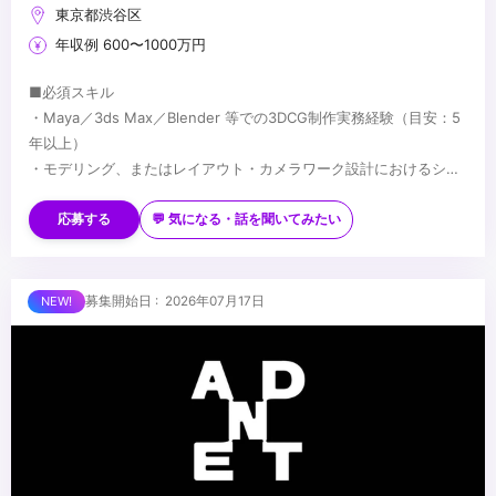
東京都渋谷区
年収例 600〜1000万円
■必須スキル
・Maya／3ds Max／Blender 等での3DCG制作実務経験（目安：5
年以上）
・モデリング、またはレイアウト・カメラワーク設計におけるシニ
アレベルの技術力
■歓迎スキル
・映像制作パイプラインの理解
・長編映像・ハイエンドCG・没入型コンテンツでの実務経験
応募する
💬 気になる・話を聞いてみたい
・Houdini／Geometry Nodes 等を用いたプロシージャルワークフ
ローでの制作経験
・Unreal Engine／Unity 等のリアルタイムエンジン使用経験
...
募集開始日 : 2026年07月17日
・AIを活用した映像制作の経験
・Python 等によるツール開発・自動化の経験