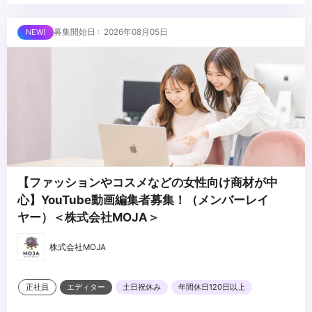
・分析した数値からプロダクトの戦略立案
■求める人物像
募集開始日 : 2026年08月05日
・WEBディレクターorマーケティングの経験があり、スポーツが好
きな方
・IT企業での企画経験があり、経験の幅を広げたい方
・チームスポーツをするように働きたい方
...
・スポーツファンを増やしたいと思っている方
・選手やチームの成功を自分事として喜べる方
【ファッションやコスメなどの女性向け商材が中
心】YouTube動画編集者募集！（メンバーレイ
ヤー）＜株式会社MOJA＞
株式会社MOJA
正社員
エディター
土日祝休み
年間休日120日以上