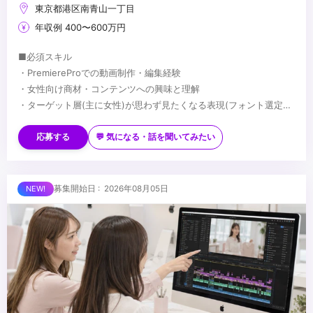
東京都港区南青山一丁目
年収例 400〜600万円
■必須スキル
・PremiereProでの動画制作・編集経験
・女性向け商材・コンテンツへの興味と理解
・ターゲット層(主に女性)が思わず見たくなる表現(フォント選定・
配色・リズム感)へのこだわり
■歓迎スキル
※応募時は、ポートフォリオor制作物のURLのご提出をお願いしま
・PhotoshopやIllustratorを用いたデザイン経験がある方
応募する
💬 気になる・話を聞いてみたい
す
・AfterEffectsの使用経験がある方
※未経験、またはスクール課題のみの作品は、恐れ入りますが対象
・美容・ファッションに興味関心がある方
外とさせていただきます
■求める人物像
募集開始日 : 2026年08月05日
・制作する動画のクオリティに妥協しない方
・自ら仕事を取りに行き、プロフェッショナルとして成長する意欲
のある方
・責任感のある方
...
・周りのメンバーと協調・協業ができる方