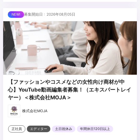
※未経験、またはスクール課題のみの作品は、恐れ入りますが対象
・美容・ファッションに興味関心がある方
外とさせていただきます
■求める人物像
募集開始日 : 2026年08月05日
・制作する動画のクオリティに妥協しない方
・自ら仕事を取りに行き、プロフェッショナルとして成長する意欲
のある方
・責任感のある方
...
・周りのメンバーと協調・協業ができる方
【ファッションやコスメなどの女性向け商材が中
心】YouTube動画編集者募集！（エキスパートレイ
ヤー）＜株式会社MOJA＞
株式会社MOJA
正社員
エディター
土日祝休み
年間休日120日以上