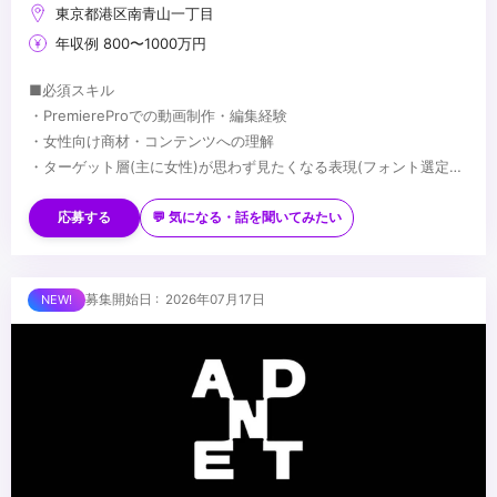
東京都港区南青山一丁目
年収例 800〜1000万円
■必須スキル
・PremiereProでの動画制作・編集経験
・女性向け商材・コンテンツへの理解
・ターゲット層(主に女性)が思わず見たくなる表現(フォント選定・
配色・リズム感)へのこだわり
■歓迎スキル
※応募時は、ポートフォリオor制作物のURLのご提出をお願いしま
・PhotoshopやIllustratorを用いたデザイン経験がある方
応募する
💬 気になる・話を聞いてみたい
す
・AfterEffectsの使用経験がある方
※未経験、またはスクール課題のみの作品は、恐れ入りますが対象
・美容・ファッションに興味関心がある方
外とさせていただきます
■求める人物像
募集開始日 : 2026年07月17日
・制作する動画のクオリティに妥協しない方
・自ら仕事を取りに行き、プロフェッショナルとして成長する意欲
のある方
・責任感のある方
...
・周りのメンバーと協調・協業ができる方