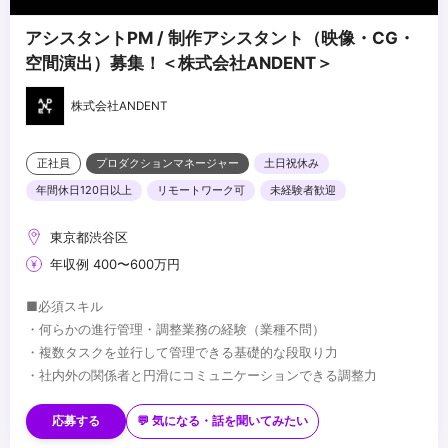
アシスタントPM / 制作アシスタント（映像・CG・
空間演出）募集！＜株式会社ANDENT＞
株式会社ANDENT
正社員
プロダクションマネージャー
土日祝休み
年間休日120日以上
リモートワーク可
未経験者歓迎
東京都渋谷区
年収例 400〜600万円
■必須スキル
・何らかの進行管理・調整業務の経験（業種不問）
・複数タスクを並行して管理できる基礎的な段取り力
・社内外の関係者と円滑にコミュニケーションできる調整力
■歓迎スキル
・制作進行・アシスタントディレクター・PMアシスタント等の経
応募する
💬 気になる・話を聞いてみたい
験