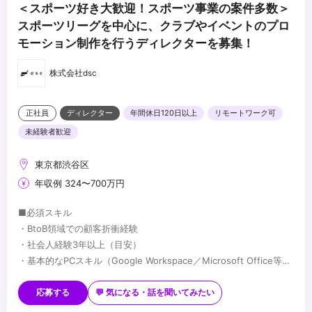
＜スポーツ好き大歓迎！スポーツ事業の案件多数＞
スポーツリーグを中心に、クラブやイベントのプロ
モーション制作を行うディレクターを募集！
株式会社dsc
正社員
ディレクター
年間休日120日以上
リモートワーク可
未経験者歓迎
東京都渋谷区
年収例 324〜700万円
■必須スキル
・BtoB領域での顧客折衝経験
・社会人経験3年以上（目安）
・基本的なPCスキル（Google Workspace／Microsoft Office等）
・社内外の関係者と円滑にコミュニケーションを取れる方
■歓迎スキル
・企業のSNSアカウントの企画・運用
応募する
💬 気になる・話を聞いてみたい
・Google Analyticsなどを用いた数値分析の経験