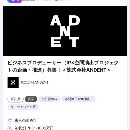
・楽しく自分らしく働きたい方
・成長意欲をもってスキルアップしていきたい方
・自主的に学び、創造的な発想で新しい挑戦を楽しめる
・チームで協働し、目標達成に向けて主体的に行動できる方
・好奇心が強く探求心の強い方
・撮影や動画編集の好きな方
ビジネスプロデューサー（IP×空間演出プロジェク
トの企画・推進）募集！＜株式会社ANDENT＞
株式会社ANDENT
正社員
営業
土日祝休み
年間休日120日以上
リモートワーク可
東京都渋谷区
年収例 700〜1000万円