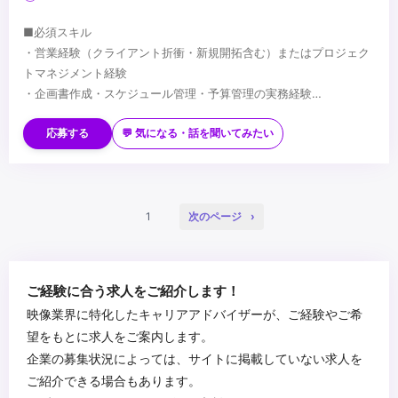
■必須スキル
・営業経験（クライアント折衝・新規開拓含む）またはプロジェク
トマネジメント経験
・企画書作成・スケジュール管理・予算管理の実務経験
・ビジネスレベル以上の英語力
■歓迎スキル
・アニメ・エンタメ業界への興味・知見
応募する
💬 気になる・話を聞いてみたい
・広告・エンタメ・空間演出・展示関連業界での経験
・畑違いの領域でゼロから人を集め、プロジェクトを成立させた経
験
■求める人物像
・複数のクライアント・プロジェクトを並行して推進した経験
・課題に気づき、自ら動いて解決できる方
1
次のページ
・メンバーの育成・マネジメント経験
・アニメ・エンタメ領域への興味・関心が強い方
・複数の案件・プロジェクトを横断して動くことに面白さを感じる
方
...
ご経験に合う求人をご紹介します！
・業界知見がない領域でも臆せず、「知らないからこう進める」と
映像業界に特化したキャリアアドバイザーが、ご経験やご希
動ける方
望をもとに求人をご案内します。
・タフネスを持って現場対応にも前向きに取り組める方
企業の募集状況によっては、サイトに掲載していない求人を
ご紹介できる場合もあります。