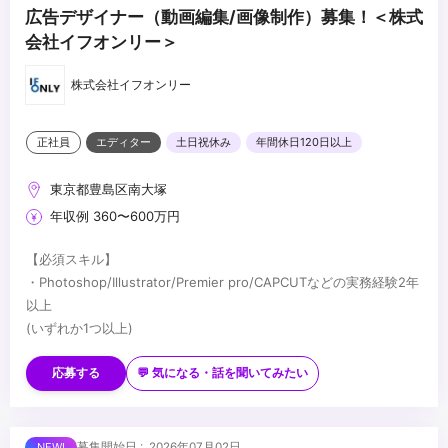
広告デザイナー（動画編集/画像制作）募集！＜株式
会社イフオンリー＞
株式会社イフオンリー
正社員
エディター
土日祝休み
年間休日120日以上
東京都豊島区南大塚
年収例 360〜600万円
【必須スキル】
・Photoshop/Illustrator/Premier pro/CAPCUTなどの実務経験2年
以上
(いずれか1つ以上)
【歓迎スキル】
・SNS(Instagram/TikTok)を日常的に利用する方
応募する
💬 気になる・話を聞いてみたい
・美容・コスメ分野への高い興味
・WEBデザイン/クリエイティブ制作のお仕事が好きな方
・自分のデザインを通して世の中に商品を売る仕事をしたい方
...
募集開始日 : 2026年07月02日