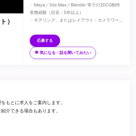
・Maya／3ds Max／Blender 等での3DCG制作
実務経験（目安：5年以上）
・モデリング、またはレイアウト・カメラワーク
スト）
設計におけるシニアレベルの技術力
■歓迎スキル
・映像制作パイプラインの理解
・長編映像・ハイエンドCG・没入型コンテンツ
応募する
での実務経験
・Houdini／Geometry Nodes 等を用いたプロ
💬 気になる・話を聞いてみたい
シージャルワークフローでの制作経験
...
・Unreal Engine／Unity 等のリアルタイムエン
ジン使用経験
・AIを活用した映像制作の経験
・Python 等によるツール開発・自動化の経験
望をもとに求人をご案内します。
ご紹介できる場合もあります。