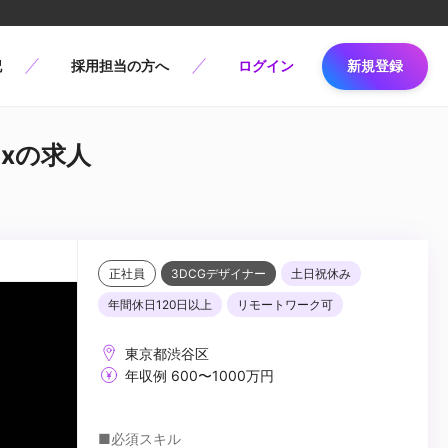
記
採用担当の方へ
ログイン
新規登録
axの求人
正社員
3DCGデザイナー
土日祝休み
年間休日120日以上
リモートワーク可
東京都渋谷区
年収例 600〜1000万円
■必須スキル