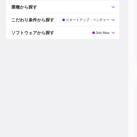
すべて
プロデューサー
業種から探す
プロダクションマネージャー
ディレクター
すべて
ビデオグラファー
映画/ドラマ
こだわり条件から探す
スタートアップ・ベンチャー
エディター
広告映像(TV/WEB)
モーショングラファー
インハウス動画
すべて
カラリスト
企業VP
AI
ソフトウェアから探す
3ds Max
3DCGデザイナー
XR(AR/VR/MR)
企業紹介動画あり
コンポジター
CG/アニメーション
スタートアップ・ベンチャー
すべて
VFXアーティスト
PV/MV
上場企業
Premiere Pro
カメラマン
ライブ映像/空間演出
自社プロダクトを持つ
After Effects
配信オペレーター
デジタルサイネージ
海外拠点あり
Media Composer
ミキサー
動画投稿
土日祝休み
DaVinci Resolve
デザイナー
ライブ配信
年間休日120日以上
Flame
営業
テレビ番組
ワークライフバランス
Fusion
デスク
インターネット放送局
リモートワーク可
Final Cut Proシリーズ
プランナー
その他
東京以外の勤務地
EDIUS Pro
その他
年収600万円以上
Nuke
産休・育休制度あり
Cinema 4D
チームで20代が活躍
Blender
20代におすすめ
Houdini
30代におすすめ
Maya
40代におすすめ
3ds Max
未経験者歓迎
Shade3D
マネージャー採用
ZBrush
新規事業立ち上げメンバー
Animate
3名以上採用予定
Live2D
語学力を活かせる
Unreal Engine
ADからのキャリアステップ
Unity
Photoshop
Illustrator
Indesign
その他