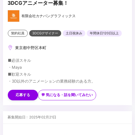
3DCGアニメーター募集！
有限会社カナバングラフィックス
契約社員
3DCGデザイナー
土日祝休み
年間休日120日以上
東京都中野区本町
■必須スキル
・Maya
■歓迎スキル
・3D以外のアニメーションの業務経験のある方。
・カメラ、映像演出に造詣の深い方
・モデリング、リギング、ライティング、ツール開発と言ったアニ
応募する
💬 気になる・話を聞いてみたい
メーション以外の工程の知識がある方
...
募集開始日 : 2025年02月21日