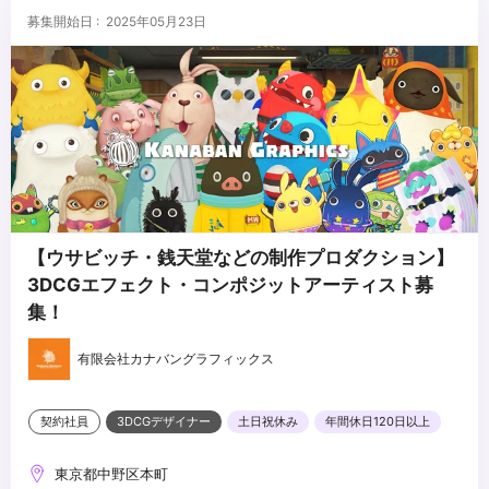
■求める人物像
募集開始日 : 2025年05月23日
・バーチャル撮影（バーチャルプロダクション）をはじめとした新
しい技術に興味があり、トライ＆エラーできる方
・監督や撮影監督、美術部門などの各チームとの密な連携が可能で
あること（要コミュニケーションスキル）
...
・幅広い制作業務に柔軟に対応頂ける方
【ウサビッチ・銭天堂などの制作プロダクション】
3DCGエフェクト・コンポジットアーティスト募
集！
有限会社カナバングラフィックス
契約社員
3DCGデザイナー
土日祝休み
年間休日120日以上
東京都中野区本町