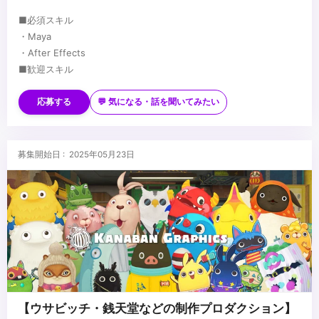
■必須スキル
・Maya
・After Effects
■歓迎スキル
・カメラ（スチール・ムービー）映像演出に造詣の深い方、興味の
ある方
応募する
💬 気になる・話を聞いてみたい
・美術・デザイン・画作りに造詣の深い方
・ジェネラリスト経験者、テクニカルな面にも明るい方歓迎
...
・作業の流れを俯瞰で見れる方、プロジェクトリーダー経験者歓迎
募集開始日 : 2025年05月23日
【ウサビッチ・銭天堂などの制作プロダクション】