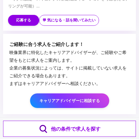
リングが可能）
・トポロジーやUV展開の適切な管理の知識と実務経験
■歓迎スキル
・モーション制作やアニメーションの基本的な理解
・モーション制作・カメラワークの実務経験
応募する
💬 気になる・話を聞いてみたい
・チームでの制作経験（他職種との連携を意識した制作ができる）
・シェーダー、リギング、プロシージャルモデリング、シミュレー
ションなどのテクニカルなスキル
・映像ディレクション経験
■求められるマインド
ご経験に合う求人をご紹介します！
・Houdini を活用したエフェクトやプロシージャルモデリングの制
・技術とクリエイティブのどちらにも興味がある方（新しいツール
映像業界に特化したキャリアアドバイザーが、ご経験やご希
作経験
やパイプラインの開発に興味のある方）
望をもとに求人をご案内します。
・AE・Nukeなどを活用したCG映像のコンポジット・ポストプロダ
・問題解決を楽しめる方（クリエイターが直面する技術的課題を解
企業の募集状況によっては、サイトに掲載していない求人を
クションの経験
決し、円滑な制作をサポートしたい方）
...
ご紹介できる場合もあります。
・AIを活用した作品制作経験
・チームワークを大切にできる方（他職種と協力しながら仕事を進
まずはキャリアアドバイザーへ相談ください。
・手書きアニメ制作経験
めたい方）
・イラストやコンセプトアートのスキル（3Dを意識した2Dデザイ
・自ら学び、成長していける環境を求める方（業界の最新技術に触
ン）
れながらスキルアップしたい方）
キャリアアドバイザーに相談する
・セルルック表現（シェーダー調整など）の知識や実務経験
・映像やゲーム制作に情熱を持っている方（より完成度の高い表現
・モーションキャプチャーデータを利用したキャラクターアニメー
を追い求めたい方）
ションの調整経験
・制作パイプラインの効率化や管理ツールの利用経験
他の条件で求人を探す