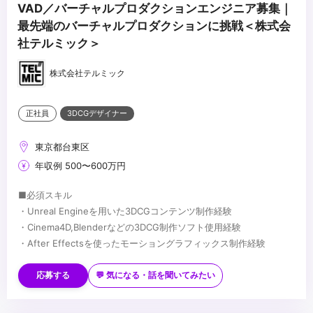
VAD／バーチャルプロダクションエンジニア募集｜
最先端のバーチャルプロダクションに挑戦＜株式会
社テルミック＞
株式会社テルミック
正社員
3DCGデザイナー
東京都台東区
年収例 500〜600万円
■必須スキル
・Unreal Engineを用いた3DCGコンテンツ制作経験
・Cinema4D,Blenderなどの3DCG制作ソフト使用経験
・After Effectsを使ったモーショングラフィックス制作経験
■歓迎スキル
・Davinci Resolve使用経験
応募する
💬 気になる・話を聞いてみたい
・LEDビジョン、カメラ、照明に関する知識・経験
・各種撮影機材の知識