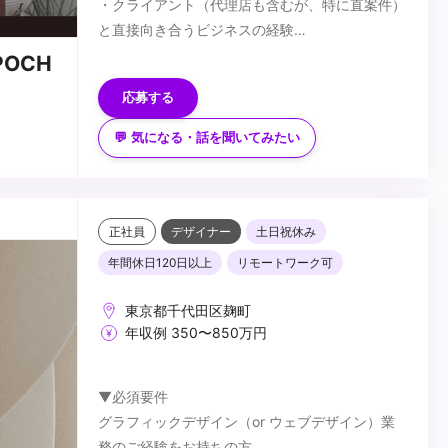
・クライアント（代理店も含むが、特に直案件）
と直接向き合うビジネスの経験
・見積りの作成経験（WEBの見積もり制作経験
【歓迎条件】
OCH
があれば尚可）
・経営経験がある方
応募する
・クライアントの視点に立って、改善策を考える
・営業経験がある方
ことができる方
・AIを活用できる方
💬 気になる・話を聞いてみたい
・人に対して優しく、人と接することが好きな方
...
（クライアントに喜んで欲しい、悩んでいること
を一緒に悩む、プロセスを一緒に過ごすことで信
用を築くなど）
正社員
デザイナー
土日祝休み
年間休日120日以上
リモートワーク可
東京都千代田区麹町
年収例 350〜850万円
▼必須要件
グラフィックデザイン（or ウェブデザイン）業
務のご経験をお持ちの方