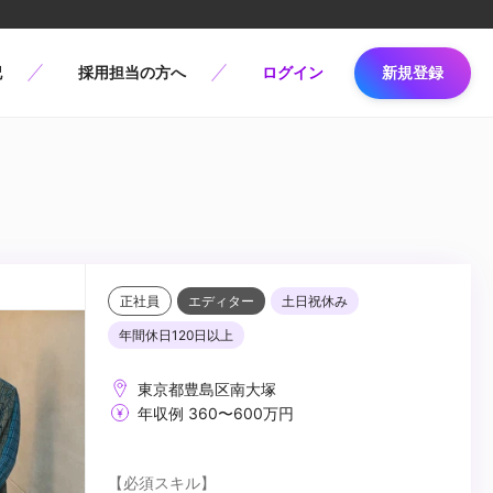
記
採用担当の方へ
ログイン
新規登録
正社員
エディター
土日祝休み
年間休日120日以上
東京都豊島区南大塚
年収例 360〜600万円
【必須スキル】