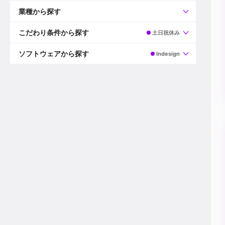
すべて
プロデューサー
業種から探す
プロダクションマネージャー
ディレクター
すべて
ビデオグラファー
映画/ドラマ
こだわり条件から探す
土日祝休み
エディター
広告映像(TV/WEB)
モーショングラファー
インハウス動画
すべて
カラリスト
企業VP
AI
ソフトウェアから探す
Indesign
3DCGデザイナー
XR(AR/VR/MR)
企業紹介動画あり
コンポジター
CG/アニメーション
スタートアップ・ベンチャー
すべて
VFXアーティスト
PV/MV
上場企業
Premiere Pro
カメラマン
ライブ映像/空間演出
自社プロダクトを持つ
After Effects
配信オペレーター
デジタルサイネージ
海外拠点あり
Media Composer
ミキサー
動画投稿
土日祝休み
DaVinci Resolve
デザイナー
ライブ配信
年間休日120日以上
Flame
営業
テレビ番組
ワークライフバランス
Fusion
デスク
インターネット放送局
リモートワーク可
Final Cut Proシリーズ
プランナー
その他
東京以外の勤務地
EDIUS Pro
その他
年収600万円以上
Nuke
産休・育休制度あり
Cinema 4D
チームで20代が活躍
Blender
20代におすすめ
Houdini
30代におすすめ
Maya
40代におすすめ
3ds Max
未経験者歓迎
Shade3D
マネージャー採用
ZBrush
新規事業立ち上げメンバー
Animate
3名以上採用予定
Live2D
語学力を活かせる
Unreal Engine
ADからのキャリアステップ
Unity
Photoshop
Illustrator
Indesign
その他