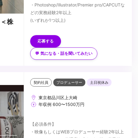
・Photoshop/Illustrator/Premier pro/CAPCUTな
どの実務経験2年以上
(いずれか1つ以上)
！＜株
【歓迎スキル】
・SNS(Instagram/TikTok)を日常的に利用する方
応募する
・美容・コスメ分野への高い興味
・WEBデザイン/クリエイティブ制作のお仕事が
💬 気になる・話を聞いてみたい
好きな方
...
・自分のデザインを通して世の中に商品を売る仕
事をしたい方
・楽しく自分らしく働きたい方
契約社員
プロデューサー
土日祝休み
・成長意欲をもってスキルアップしていきたい方
・自主的に学び、創造的な発想で新しい挑戦を楽
東京都品川区上大崎
年収例 600〜1500万円
しめる
・チームで協働し、目標達成に向けて主体的に行
動できる方
【必須条件】
・好奇心が強く探求心の強い方
・映像もしくはWEBプロデューサー経験2年以上
・撮影や動画編集の好きな方