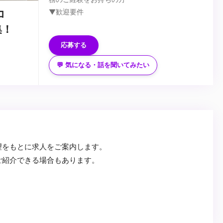
▼歓迎要件
コ
・高い品質基準を持ち、常に創造的な解決策を提
集！
供できる方
応募する
・製品やサービスに対して情熱を持ち、革新を追
求する方
▼求める人物像
💬 気になる・話を聞いてみたい
・チームと共に、積極的にアイデアを形にしてい
・高い品質基準を持ち、常に創造的な解決策を提
ける方
供できる方
・製品やサービスに対して情熱を持ち、革新を追
求する方
...
・チームと共に、積極的にアイデアを形にしてい
ける方
望をもとに求人をご案内します。
ご紹介できる場合もあります。