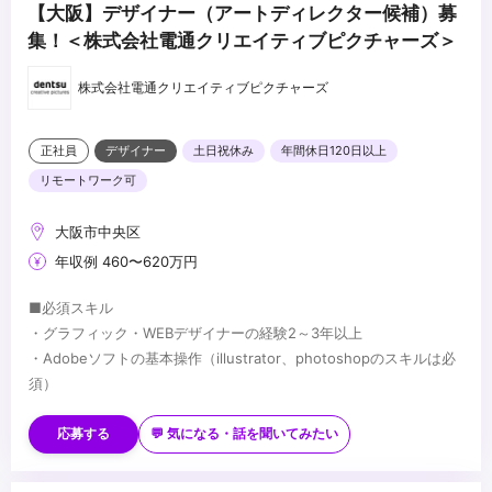
【大阪】デザイナー（アートディレクター候補）募
集！＜株式会社電通クリエイティブピクチャーズ＞
株式会社電通クリエイティブピクチャーズ
正社員
デザイナー
土日祝休み
年間休日120日以上
リモートワーク可
大阪市中央区
年収例 460〜620万円
■必須スキル
・グラフィック・WEBデザイナーの経験2～3年以上
・Adobeソフトの基本操作（illustrator、photoshopのスキルは必
須）
■歓迎スキル
・Microsoft Word／Excel／PowerPointの基本操作
応募する
💬 気になる・話を聞いてみたい
・生成AIに関する広告制作の基礎知識があれば尚可
...