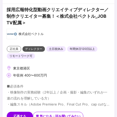
採用広報特化型動画クリエイティブディレクター／
制作クリエイター募集！＜株式会社ベクトル_JOB
TV配属＞
株式会社ベクトル
正社員
ディレクター
土日祝休み
年間休日120日以上
リモートワーク可
東京都港区
年収例 400〜600万円
■必須条件
・映像制作の実務経験（2年以上 / 企画・撮影・編集のいずれか一
連の流れを理解している方）
・編集スキル（Adobe Premiere Pro、Final Cut Pro、cap cutな
ど）
■歓迎条件
・外部の編集者、カメラマン、演者等のディレクションおよび進
・縦型ショート動画（TikTok、Instagram Reels、YouTube
応募する
💬 気になる・話を聞いてみたい