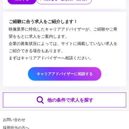
行、品質管理の経験
Shorts）の企画、ディレクション実務経験（2年以上）
・広告代理店、制作会社、または事業会社（インハウス）でのクラ
・自ら企画・制作した動画で「数百万再生」「アカウントの急成
イアント対面または他部署との折衝、提案経験
長」「CVR大幅改善」等の定量実績をお持ちの方
...
ご経験に合う求人をご紹介します！
・ポートフォリオをお持ちの方
・ショートドラマやストーリー性、エンタメ性の高い縦型コンテン
映像業界に特化したキャリアアドバイザーが、ご経験やご希
ツの企画・制作経験
望をもとに求人をご案内します。
・動画編集チームまたはクリエイティブ組織のマネジメント経験
企業の募集状況によっては、サイトに掲載していない求人を
（人数不問）
ご紹介できる場合もあります。
・個人、法人問わず、SNSアカウントの運用経験（総フォロワー数
まずはキャリアアドバイザーへ相談ください。
万人規模歓迎）
・各種SNS広告（Meta、TikTok、YouTube等）のアルゴリズムや
運用の仕組みに関する知識
キャリアアドバイザーに相談する
他の条件で求人を探す
お問い合わせ
採用担当の方へ