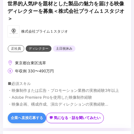
世界的人気IPを題材とした製品の魅力を届ける映像
ディレクターを募集＜株式会社プライム１スタジオ
＞
株式会社プライム１スタジオ
正社員
ディレクター
土日祝休み
東京都台東区浅草
年収例 330〜490万円
■必須スキル
・映像制作または広告・プロモーション業務の実務経験3年以上
・Adobe Premiere Proを使用した映像制作経験
・映像企画、構成作成、演出ディレクションの実務経験
・エンターテインメントコンテンツへの興味・理解
■歓迎スキル
・英語スキル（読み書き・会話いずれか）
企業へ直接応募する
💬 気になる・話を聞いてみたい
・SNS・ショート動画コンテンツの企画経験
・カラーグレーディング、VFX、モーショングラフィックスの知識