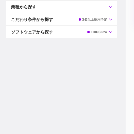
すべて
プロデューサー
業種から探す
プロダクションマネージャー
ディレクター
すべて
ビデオグラファー
映画/ドラマ
こだわり条件から探す
3名以上採用予定
エディター
広告映像(TV/WEB)
モーショングラファー
インハウス動画
すべて
カラリスト
企業VP
AI
ソフトウェアから探す
EDIUS Pro
3DCGデザイナー
XR(AR/VR/MR)
企業紹介動画あり
コンポジター
CG/アニメーション
スタートアップ・ベンチャー
すべて
VFXアーティスト
PV/MV
上場企業
Premiere Pro
カメラマン
ライブ映像/空間演出
自社プロダクトを持つ
After Effects
配信オペレーター
デジタルサイネージ
海外拠点あり
Media Composer
ミキサー
動画投稿
土日祝休み
DaVinci Resolve
デザイナー
ライブ配信
年間休日120日以上
Flame
営業
テレビ番組
ワークライフバランス
Fusion
デスク
インターネット放送局
リモートワーク可
Final Cut Proシリーズ
プランナー
その他
東京以外の勤務地
EDIUS Pro
その他
年収600万円以上
Nuke
産休・育休制度あり
Cinema 4D
チームで20代が活躍
Blender
20代におすすめ
Houdini
30代におすすめ
Maya
40代におすすめ
3ds Max
未経験者歓迎
Shade3D
マネージャー採用
ZBrush
新規事業立ち上げメンバー
Animate
3名以上採用予定
Live2D
語学力を活かせる
Unreal Engine
ADからのキャリアステップ
Unity
Photoshop
Illustrator
Indesign
その他