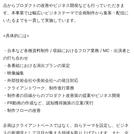
点からプロダクトの改善やビジネス開発なども行っていただきま
す。本事業では幅広いビジネステーマで企画制作から集客・配信に
いたるまでを一貫して実施しています。
<具体的には>
・台本など各種資料制作 / 収録におけるフロア業務 / MC・出演者と
の打ち合わせ
・各番組における演出プランの策定
・映像編集
・外部技術会社や美術会社への発注対応
・クライアントワーク、制作進行業務
・制作者の目線からのプロダクト改善策の提案やビジネス開発
・PR動画の作成など、認知獲得施策の立案/実行
・制作フローの改善
企画はクライアントベースではなく、自らテーマを設定し、ビジネ
スの新潮流として注目が集まる領域を取り上げています。また、企