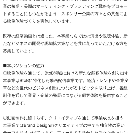
業の短期・長期のマーケティング・ブランディング戦略をプロモー
トすることにもつながるよう、スポンサー企業の方々との共創によ
る映像体験づくりを実施しています。
既存の経済動画とは違った、本事業ならではの演出や視聴体験、新
たなビジネスの開発や認知拡大策などを共に創っていただける方を
募集しています。
■本ポジションの魅力
◎映像体験を通して、BtoB領域における新たな顧客体験を創り出す
本事業はBtoBに特化した動画配信事業です。経済トレンドや企業変
革など次世代のビジネス創出につながるトピックを取り上げ、番組
制作を通して業界・企業の発展につながる顧客体験を提供すること
ができます。
◎動画制作に留まらず、クリエイティブを通じて事業成長を担う
本事業ではBrand Designのクリエイティブの中でも独立性の高い
テーマを取り上げています。フィールドを活かした新たなチャレン