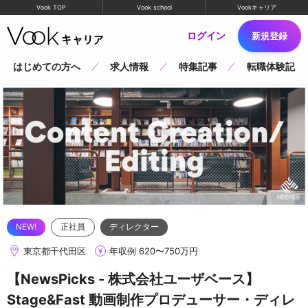
Vook TOP
Vook school
Vookキャリア
ログイン
新規登録
はじめての方へ
求人情報
特集記事
転職体験記
正社員
ディレクター
東京都千代田区
年収例 620〜750万円
【NewsPicks - 株式会社ユーザベース】
Stage&Fast 動画制作プロデューサー・ディレ