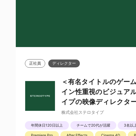
正社員
ディレクター
＜有名タイトルのゲー
イン性重視のビジュアル
イプの映像ディレクタ
株式会社ステロタイプ
年間休日120日以上
チームで20代が活躍
3名以
Premiere Pro
After Effects
Cinema 4D
P