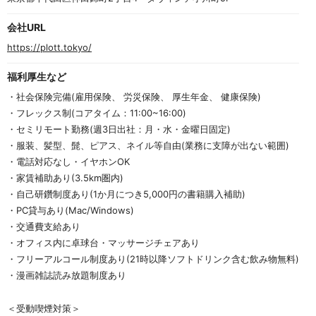
会社URL
https://plott.tokyo/
福利厚生など
・社会保険完備(雇用保険、 労災保険、 厚生年金、 健康保険)
・フレックス制(コアタイム：11:00~16:00)
・セミリモート勤務(週3日出社：月・水・金曜日固定)
・服装、髪型、髭、ピアス、ネイル等自由(業務に支障が出ない範囲)
・電話対応なし・イヤホンOK
・家賃補助あり(3.5km圏内)
・自己研鑽制度あり(1か月につき5,000円の書籍購入補助)
・PC貸与あり(Mac/Windows)
・交通費支給あり
・オフィス内に卓球台・マッサージチェアあり
・フリーアルコール制度あり(21時以降ソフトドリンク含む飲み物無料)
・漫画雑誌読み放題制度あり
＜受動喫煙対策＞