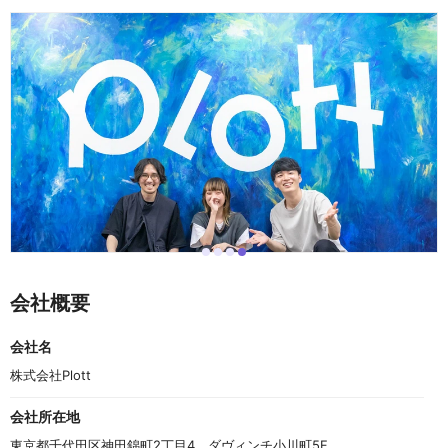
i
i
i
i
I
t
t
t
t
t
e
e
e
e
e
会社概要
m
m
m
m
m
0
1
2
3
4
o
会社名
f
4
株式会社Plott
会社所在地
東京都千代田区神田錦町2丁目4　ダヴィンチ小川町5F