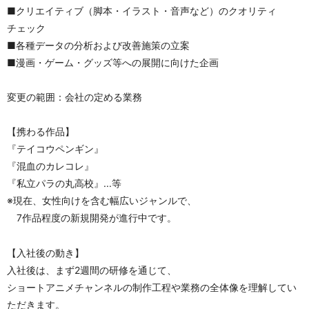
■クリエイティブ（脚本・イラスト・音声など）のクオリティ
チェック
■各種データの分析および改善施策の立案
■漫画・ゲーム・グッズ等への展開に向けた企画
変更の範囲：会社の定める業務
【携わる作品】
『テイコウペンギン』
『混血のカレコレ』
『私立パラの丸高校』...等
※現在、女性向けを含む幅広いジャンルで、
　7作品程度の新規開発が進行中です。
【入社後の動き】
入社後は、まず2週間の研修を通じて、
ショートアニメチャンネルの制作工程や業務の全体像を理解してい
ただきます。