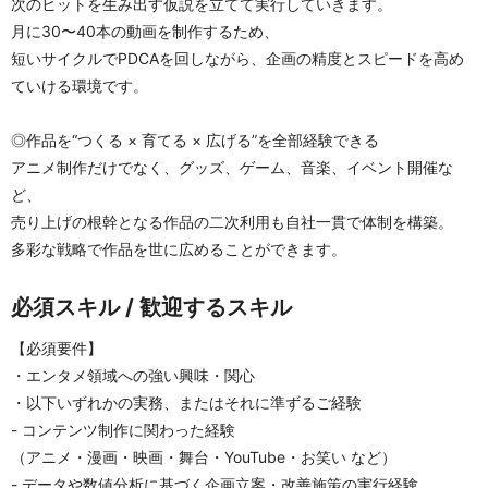
次のヒットを生み出す仮説を立てて実行していきます。
月に30〜40本の動画を制作するため、
短いサイクルでPDCAを回しながら、企画の精度とスピードを高め
ていける環境です。
◎作品を“つくる × 育てる × 広げる”を全部経験できる
アニメ制作だけでなく、グッズ、ゲーム、音楽、イベント開催な
ど、
売り上げの根幹となる作品の二次利用も自社一貫で体制を構築。
多彩な戦略で作品を世に広めることができます。
必須スキル / 歓迎するスキル
【必須要件】
・エンタメ領域への強い興味・関心
・以下いずれかの実務、またはそれに準ずるご経験
- コンテンツ制作に関わった経験
（アニメ・漫画・映画・舞台・YouTube・お笑い など）
- データや数値分析に基づく企画立案・改善施策の実行経験