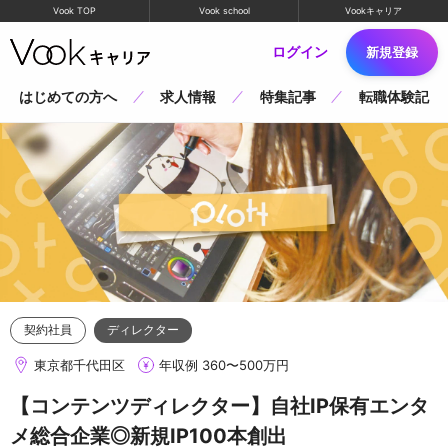
Vook TOP
Vook school
Vookキャリア
ログイン
新規登録
はじめての方へ
求人情報
特集記事
転職体験記
契約社員
ディレクター
東京都千代田区
年収例 360〜500万円
【コンテンツディレクター】自社IP保有エンタ
メ総合企業◎新規IP100本創出