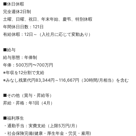
■休日休暇
完全週休2日制
土曜、日曜、祝日、年末年始、慶弔、特別休暇
年間休日日数：121日
有給休暇：12日～（入社月に応じて変動あり）
■給与
給与形態：年俸制
年俸：500万円〜700万円　
※年収を12分割で支給　
※みなし残業代円83,344円～116,667円（30時間/月相当）を含む　
■その他（賞与・昇給等）
昇給・昇格：年1回（4月）
■福利厚生
・通勤手当：実費支給（上限5万円/月）
・社会保険完備(健康・厚生年金・労災・雇用)