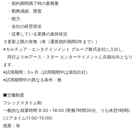
　・契約期間満了時の業務量
　・勤務成績、態度
　・能⼒
　・会社の経営状況
　・従事している業務の進捗状況
３更新上限の有無（有（通算契約期間2年まで））
※カルチュア・エンタテインメント グループ株式会社に入社し、
　同日より㈱アース・スター エンターテイメントに在籍出向となり
ます。
※試用期間：3ヶ月（試用期間中は原則出社）
※試用期間中の異なる条件：無
■労働制度
フレックスタイム制
一般的な就業時間 9:30～18:00 (実働7時間30分、うち休憩1時間)
(コアタイム11:00ｰ15:00)
残業：有