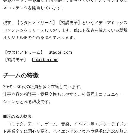
等をパートナーを組んで同時並行で走らせていく、メディアミック
スコンテンツを開発しています。
現在、【ウタヒメドリーム】【補講男子】というメディアミックス
コンテンツをリリースしております。他にも発表を控えている新規
オリジナルIPの企画を進めております。
【ウタヒメドリーム】　
utadori.com
【補講男子】　
hokodan.com
チームの特徴
20代～30代の社員が多く在籍しています。
仕事内容の相談事・意見交換もしやすく、社員同士コミュニケー
ションがとれる環境です。
■求める人物像
・コミック、アニメ、ゲーム、音楽、イベント等エンターテイメン
ト産業全てに関心が高く、ハイエンドのノウハウ探求に余念が無い