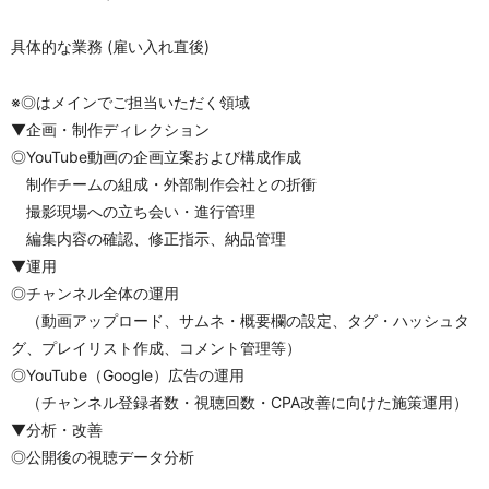
具体的な業務 (雇い入れ直後)
※◎はメインでご担当いただく領域
▼企画・制作ディレクション
◎YouTube動画の企画立案および構成作成
　制作チームの組成・外部制作会社との折衝
　撮影現場への立ち会い・進行管理
　編集内容の確認、修正指示、納品管理
▼運用
◎チャンネル全体の運用
　（動画アップロード、サムネ・概要欄の設定、タグ・ハッシュタ
グ、プレイリスト作成、コメント管理等）
◎YouTube（Google）広告の運用
　（チャンネル登録者数・視聴回数・CPA改善に向けた施策運用）
▼分析・改善
◎公開後の視聴データ分析