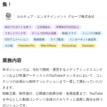
集！
カルチュア・エンタテインメント グループ株式会社
自社プロダクトを持つ
土日祝休み
年間休日120日以上
リモートワーク可
チームで20代が活躍
映画/ドラマ
インハウス動画
CG/アニメーション
動画投稿
ライブ配信
インターネット放送局
その他
Premiere Pro
After Effects
Photoshop
Illustrator
業務内容
本ポジションでは、当社で開発・運営するメディアミックスコンテ
ンツおよび所属アーティストのYouTubeチャンネルにおいて、コン
テンツの企画から制作ディレクションまで一貫して携わっていただ
きます。
戦略立案、制作進行、公開後の効果分析・改善提案まで、YouTube
を中心とした動画コンテンツ全体のクオリティと成果に責任を持つ
ポジションです。