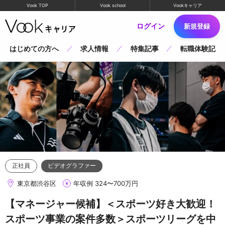
Vook TOP
Vook school
Vookキャリア
ログイン
新規登録
はじめての方へ
求人情報
特集記事
転職体験記
正社員
ビデオグラファー
東京都渋谷区
年収例 324〜700万円
【マネージャー候補】＜スポーツ好き大歓迎！
スポーツ事業の案件多数＞スポーツリーグを中