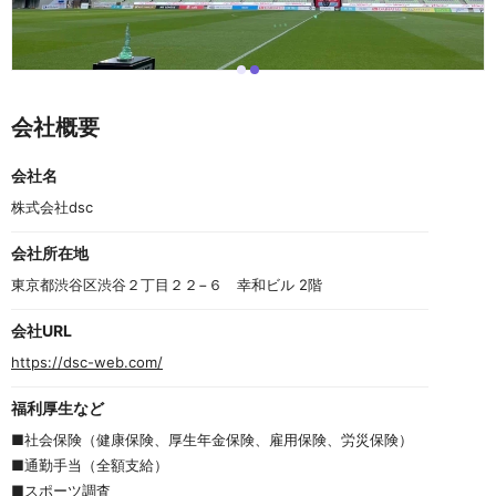
i
i
I
t
t
t
e
e
e
会社概要
m
m
m
0
1
2
o
会社名
f
2
株式会社dsc
会社所在地
東京都渋谷区渋谷２丁目２２−６　幸和ビル 2階
会社URL
https://dsc-web.com/
福利厚生など
■社会保険（健康保険、厚生年金保険、雇用保険、労災保険）
■通勤手当（全額支給）
■スポーツ調査