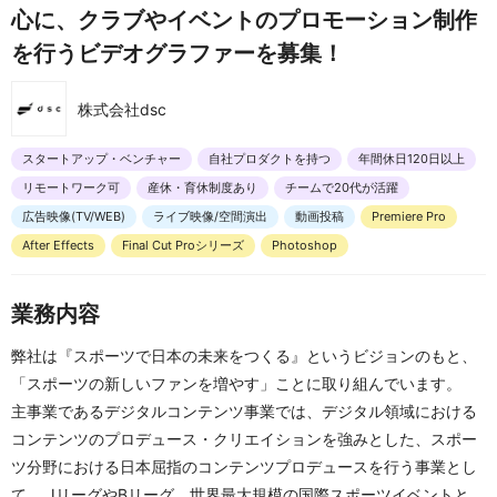
心に、クラブやイベントのプロモーション制作
を行うビデオグラファーを募集！
株式会社dsc
スタートアップ・ベンチャー
自社プロダクトを持つ
年間休日120日以上
リモートワーク可
産休・育休制度あり
チームで20代が活躍
広告映像(TV/WEB)
ライブ映像/空間演出
動画投稿
Premiere Pro
After Effects
Final Cut Proシリーズ
Photoshop
業務内容
弊社は『スポーツで日本の未来をつくる』というビジョンのもと、
「スポーツの新しいファンを増やす」ことに取り組んでいます。
主事業であるデジタルコンテンツ事業では、デジタル領域における
コンテンツのプロデュース・クリエイションを強みとした、スポー
ツ分野における日本屈指のコンテンツプロデュースを行う事業とし
て、 JリーグやBリーグ、世界最大規模の国際スポーツイベントと