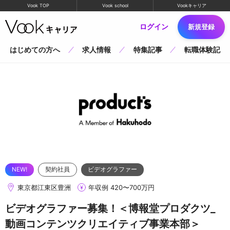
Vook TOP
Vook school
Vookキャリア
ログイン
新規登録
はじめての方へ
求人情報
特集記事
転職体験記
契約社員
ビデオグラファー
東京都江東区豊洲
年収例 420〜700万円
ビデオグラファー募集！＜博報堂プロダクツ_
動画コンテンツクリエイティブ事業本部＞