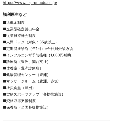
https://www.h-products.co.jp/
福利厚生など
■退職金制度
■企業型確定拠出年金
■従業員持株会制度
■人間ドック（対象：35歳以上）
■定期健康診断（年1回）※全社員受診必須
■インフルエンザ予防接種（1,000円補助）
■診療所（豊洲、関西支社）
■休養室（豊洲診療所）
■健康管理センター（豊洲）
■マッサージルーム（豊洲、赤坂）
■社員食堂（豊洲）
■契約スポーツクラブ（各提携施設）
■資格取得支援制度
■保養所（全国各提携施設）