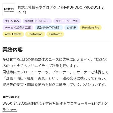
株式会社博報堂プロダクツ (HAKUHODO PRODUCT'S
INC.)
土日祝休み
年間休日120日以上
リモートワーク可
チームで20代が活躍
広告映像(TV/WEB)
企業VP
Premiere Pro
After Effects
Photoshop
Illustrator
業務内容
多様化する現代の動画媒体のニーズに柔軟に応えるべく、”動画”と
名のつく全てのクリエイティブ制作を行います。
同組織内のプロデューサーや、プランナー、デザイナーと連携して
「企画・演出・撮影・編集」という一連の業務に携わってもらい、
得意先の要望・問題を動画を起点に解決していくポジションです。
■Youtube
WebやSNSの動画制作に全方位対応するプロデューサー&ビデオグ
ラファー