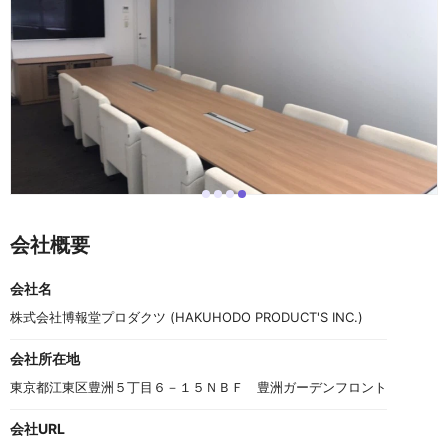
i
i
i
i
I
t
t
t
t
t
e
e
e
e
e
会社概要
m
m
m
m
m
0
1
2
3
4
o
会社名
f
4
株式会社博報堂プロダクツ (HAKUHODO PRODUCT'S INC.)
会社所在地
東京都江東区豊洲５丁目６－１５ＮＢＦ　豊洲ガーデンフロント
会社URL