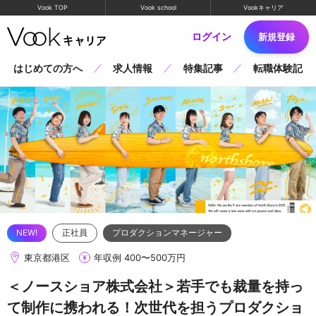
Vook TOP
Vook school
Vookキャリア
ログイン
新規登録
はじめての方へ
求人情報
特集記事
転職体験記
正社員
プロダクションマネージャー
東京都港区
年収例 400〜500万円
＜ノースショア株式会社＞若手でも裁量を持っ
て制作に携われる！次世代を担うプロダクショ