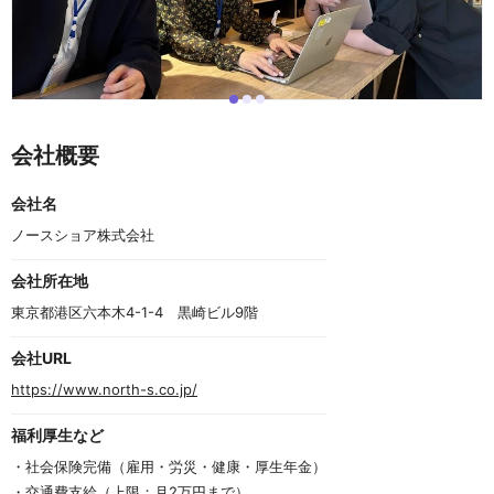
i
i
i
I
t
t
t
t
e
e
e
e
会社概要
m
m
m
m
0
1
2
1
o
会社名
f
3
ノースショア株式会社
会社所在地
東京都港区六本木4-1-4　黒崎ビル9階
会社URL
https://www.north-s.co.jp/
福利厚生など
・社会保険完備（雇用・労災・健康・厚生年金）
・交通費支給（上限：月2万円まで）