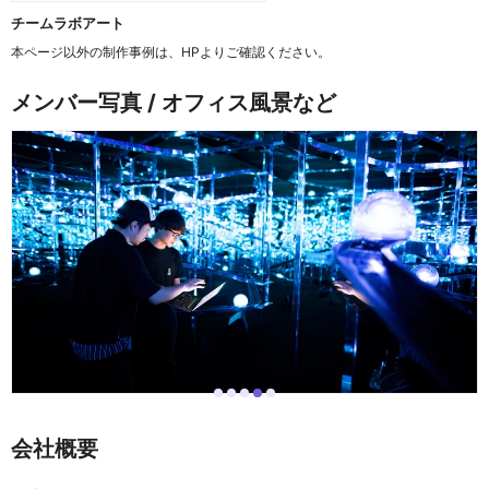
チームラボアート
本ページ以外の制作事例は、HPよりご確認ください。
メンバー写真 / オフィス風景など
i
i
i
i
i
I
t
t
t
t
t
t
e
e
e
e
e
e
会社概要
m
m
m
m
m
m
0
1
2
3
4
4
o