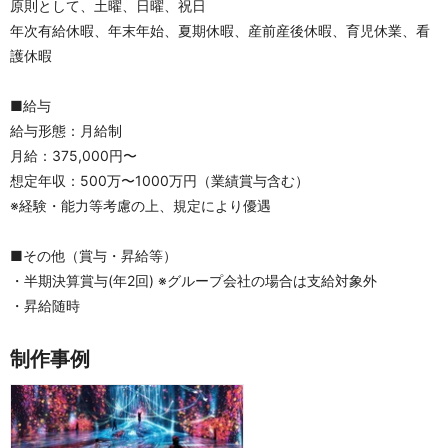
原則として、土曜、日曜、祝日
年次有給休暇、年末年始、夏期休暇、産前産後休暇、育児休業、看
護休暇
■給与
給与形態：月給制
月給：375,000円〜
想定年収：500万〜1000万円（業績賞与含む）
※経験・能力等考慮の上、規定により優遇
■その他（賞与・昇給等）
・半期決算賞与(年2回) ※グループ会社の場合は支給対象外
・昇給随時
制作事例