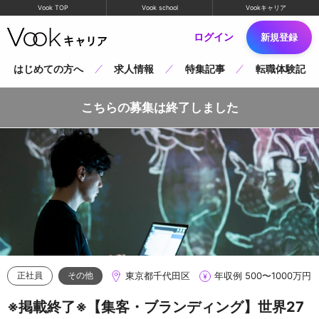
Vook TOP
Vook school
Vookキャリア
ログイン
新規登録
はじめての方へ
求人情報
特集記事
転職体験記
こちらの募集は終了しました
東京都千代田区
年収例 500〜1000万円
正社員
その他
※掲載終了※【集客・ブランディング】世界27