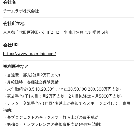
会社名
f
5
チームラボ株式会社
会社所在地
東京都千代田区神田小川町2-12　小川町進興ビル 受付 6階
会社URL
https://www.team-lab.com/
福利厚生など
・交通費一部支給(月2万円まで)
・昇給随時、各種社会保険完備
・永年勤続賞(3,5,10,20,30年ごとに30,50,100,200,300万円支給)
・家族手当(子1人目：月2万円支給、2人目以降は＋月5000円支給)
・アフター交流手当て(社員4名以上が参加するスポーツに対して、費用
補助)
・各プロジェクトのキックオフ・打ち上げの費用補助
・勉強会・カンファレンスの参加費用支給(事前申請制)