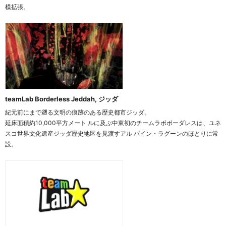
模拡張。
teamLab Borderless Jeddah, ジッダ
紀元前にまで遡る文明の痕跡のある歴史都市ジッダ。
延床面積約10,000平方メート ルに及ぶ中東初のチームラボボーダレスは、ユネ
スコ世界文化遺産ジッダ歴史地区を見渡すアル バイン・ラグーンのほとりに常
設。