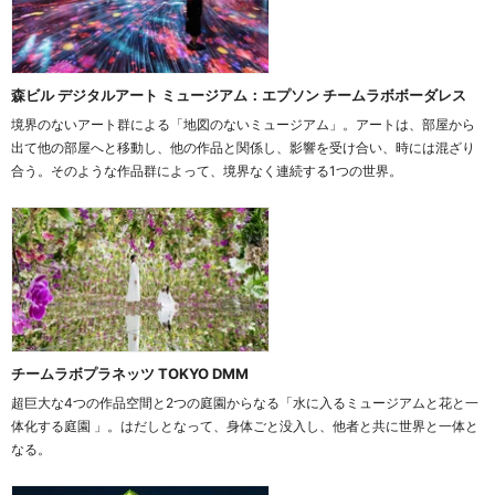
森ビル デジタルアート ミュージアム：エプソン チームラボボーダレス
境界のないアート群による「地図のないミュージアム」。アートは、部屋から
出て他の部屋へと移動し、他の作品と関係し、影響を受け合い、時には混ざり
合う。そのような作品群によって、境界なく連続する1つの世界。
チームラボプラネッツ TOKYO DMM
超巨大な4つの作品空間と2つの庭園からなる「水に入るミュージアムと花と一
体化する庭園 」。はだしとなって、身体ごと没入し、他者と共に世界と一体と
なる。