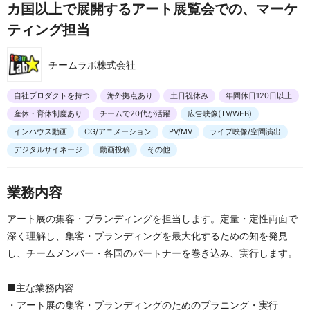
カ国以上で展開するアート展覧会での、マーケ
ティング担当
チームラボ株式会社
自社プロダクトを持つ
海外拠点あり
土日祝休み
年間休日120日以上
産休・育休制度あり
チームで20代が活躍
広告映像(TV/WEB)
インハウス動画
CG/アニメーション
PV/MV
ライブ映像/空間演出
デジタルサイネージ
動画投稿
その他
業務内容
アート展の集客・ブランディングを担当します。定量・定性両面で
深く理解し、集客・ブランディングを最大化するための知を発見
し、チームメンバー・各国のパートナーを巻き込み、実行します。
■主な業務内容
・アート展の集客・ブランディングのためのプラニング・実行