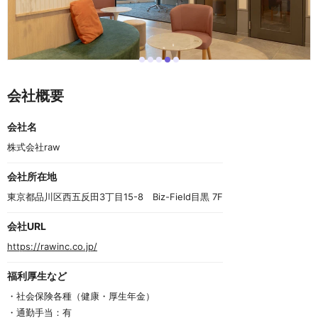
i
i
i
i
i
I
t
t
t
t
t
t
e
e
e
e
e
e
会社概要
m
m
m
m
m
m
0
1
2
3
4
4
o
会社名
f
5
株式会社raw
会社所在地
東京都品川区西五反田3丁目15-8　Biz-Field目黒 7F
会社URL
https://rawinc.co.jp/
福利厚生など
・社会保険各種（健康・厚生年金）
・通勤手当：有