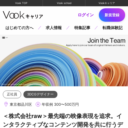
Vook TOP
Vook school
Vookキャリア
ログイン
新規登録
はじめての方へ
求人情報
特集記事
転職体験記
正社員
3DCGデザイナー
東京都品川区
年収例 300〜500万円
＜株式会社raw＞最先端の映像表現を追求。イ
ンタラクティブなコンテンツ開発を共に行うデ