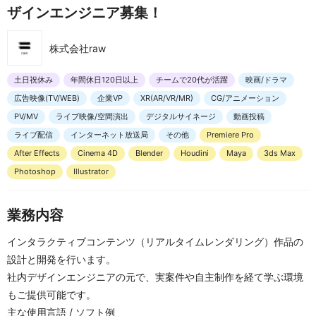
ザインエンジニア募集！
株式会社raw
土日祝休み
年間休日120日以上
チームで20代が活躍
映画/ドラマ
広告映像(TV/WEB)
企業VP
XR(AR/VR/MR)
CG/アニメーション
PV/MV
ライブ映像/空間演出
デジタルサイネージ
動画投稿
ライブ配信
インターネット放送局
その他
Premiere Pro
After Effects
Cinema 4D
Blender
Houdini
Maya
3ds Max
Photoshop
Illustrator
業務内容
インタラクティブコンテンツ（リアルタイムレンダリング）作品の
設計と開発を行います。
社内デザインエンジニアの元で、実案件や自主制作を経て学ぶ環境
もご提供可能です。
主な使用言語 / ソフト例