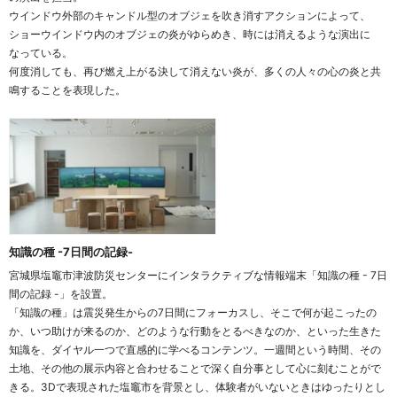
ウインドウ外部のキャンドル型のオブジェを吹き消すアクションによって、
ショーウインドウ内のオブジェの炎がゆらめき、時には消えるような演出に
なっている。
何度消しても、再び燃え上がる決して消えない炎が、多くの人々の心の炎と共
鳴することを表現した。
知識の種 -7日間の記録-
宮城県塩竈市津波防災センターにインタラクティブな情報端末「知識の種 - 7日
間の記録 -」を設置。
「知識の種」は震災発生からの7日間にフォーカスし、そこで何が起こったの
か、いつ助けが来るのか、どのような行動をとるべきなのか、といった生きた
知識を、ダイヤル一つで直感的に学べるコンテンツ。一週間という時間、その
土地、その他の展示内容と合わせることで深く自分事として心に刻むことがで
きる。3Dで表現された塩竈市を背景とし、体験者がいないときはゆったりとし