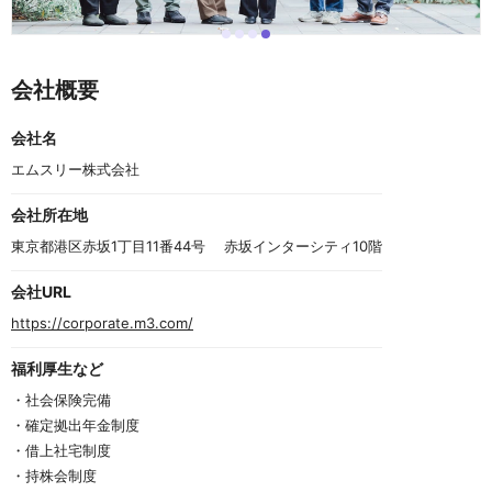
i
i
i
i
I
t
t
t
t
t
e
e
e
e
e
会社概要
m
m
m
m
m
0
1
2
3
4
o
会社名
f
4
エムスリー株式会社
会社所在地
東京都港区赤坂1丁目11番44号 　赤坂インターシティ10階
会社URL
https://corporate.m3.com/
福利厚生など
・社会保険完備
・確定拠出年金制度
・借上社宅制度
・持株会制度