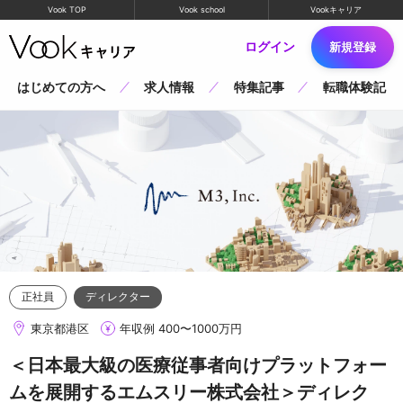
Vook TOP
Vook school
Vookキャリア
ログイン
新規登録
はじめての方へ
求人情報
特集記事
転職体験記
正社員
ディレクター
東京都港区
年収例 400〜1000万円
＜日本最大級の医療従事者向けプラットフォー
ムを展開するエムスリー株式会社＞ディレク