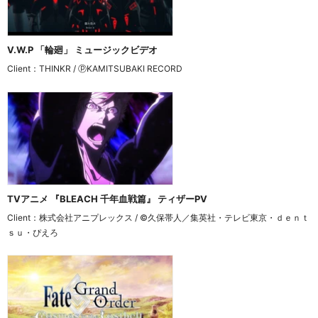
V.W.P 「輪廻」 ミュージックビデオ
Client：THINKR / ⓟKAMITSUBAKI RECORD
TVアニメ 『BLEACH 千年血戦篇』 ティザーPV
Client：株式会社アニプレックス / ©久保帯人／集英社・テレビ東京・ｄｅｎｔ
ｓｕ・ぴえろ