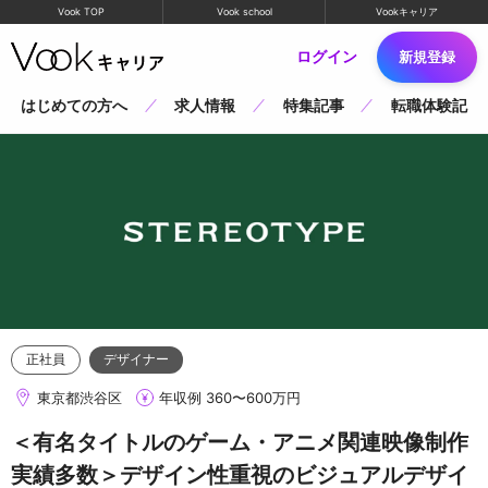
Vook TOP
Vook school
Vookキャリア
ログイン
新規登録
はじめての方へ
求人情報
特集記事
転職体験記
正社員
デザイナー
東京都渋谷区
年収例 360〜600万円
＜有名タイトルのゲーム・アニメ関連映像制作
実績多数＞デザイン性重視のビジュアルデザイ