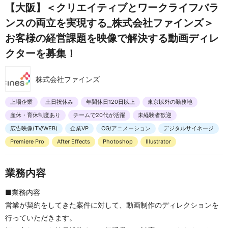
【大阪】＜クリエイティブとワークライフバラ
ンスの両立を実現する_株式会社ファインズ＞
お客様の経営課題を映像で解決する動画ディレ
クターを募集！
株式会社ファインズ
上場企業
土日祝休み
年間休日120日以上
東京以外の勤務地
産休・育休制度あり
チームで20代が活躍
未経験者歓迎
広告映像(TV/WEB)
企業VP
CG/アニメーション
デジタルサイネージ
Premiere Pro
After Effects
Photoshop
Illustrator
業務内容
■業務内容
営業が契約をしてきた案件に対して、動画制作のディレクションを
行っていただきます。