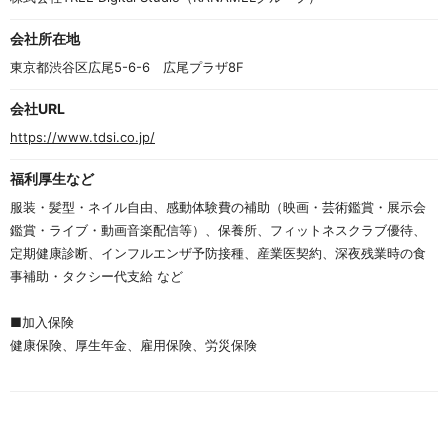
会社所在地
東京都渋谷区広尾5-6-6　広尾プラザ8F
会社URL
https://www.tdsi.co.jp/
福利厚生など
服装・髪型・ネイル自由、感動体験費の補助（映画・芸術鑑賞・展示会
鑑賞・ライブ・動画音楽配信等）、保養所、フィットネスクラブ優待、
定期健康診断、インフルエンザ予防接種、産業医契約、深夜残業時の食
事補助・タクシー代支給 など
■加入保険	
健康保険、厚生年金、雇用保険、労災保険