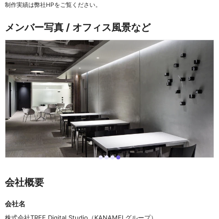
制作実績は弊社HPをご覧ください。
メンバー写真 / オフィス風景など
i
i
i
i
I
t
t
t
t
t
e
e
e
e
e
会社概要
m
m
m
m
m
0
1
2
3
4
o
会社名
f
4
株式会社TREE Digital Studio（KANAMELグループ）