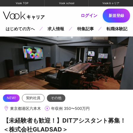
Vook TOP
Vook school
Vookキャリア
ログイン
新規登録
はじめての方へ
求人情報
特集記事
転職体験記
契約社員
その他
東京都港区六本木
年収例 350〜500万円
【未経験者も歓迎！】DITアシスタント募集！
＜株式会社GLADSAD＞