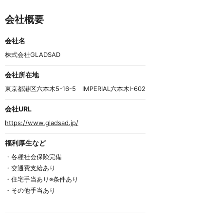
I
t
t
t
t
t
t
e
e
e
e
e
e
会社概要
m
m
m
m
m
m
0
1
2
3
4
4
o
会社名
f
5
株式会社GLADSAD
会社所在地
東京都港区六本木5-16-5　IMPERIAL六本木I-602
会社URL
https://www.gladsad.jp/
福利厚生など
・各種社会保険完備
・交通費支給あり
・住宅手当あり※条件あり
・その他手当あり