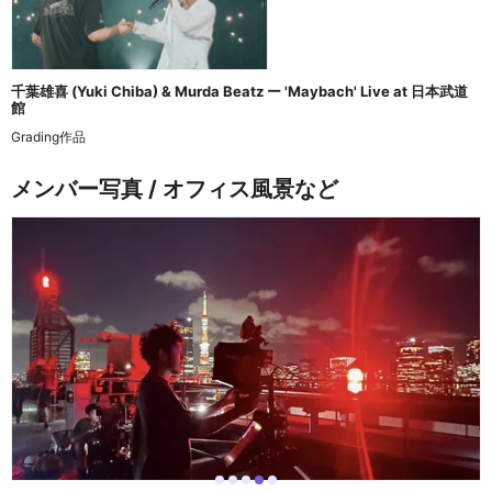
千葉雄喜 (Yuki Chiba) & Murda Beatz ー 'Maybach' Live at 日本武道
館
Grading作品
メンバー写真 / オフィス風景など
i
i
i
i
i