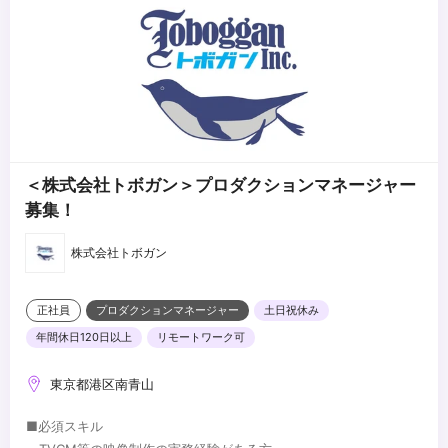
ことで、最適なアイディアを提案し、プロジェクトを成功へと導き
ます。プロジェクトの総責任者として、最適な体制構築とソリュー
ションの企画・提案を担います。
•ビジネス英語
グローバル企業や代理店との直接取引において、企画から納品まで
を英語での交渉・調整・問題解決を行います。世界各国の企業とク
リエイターの架け橋として、プロジェクトを成功に導く重要な役割
を果たします。
•コンセプトメイク力
クリエイティブチームと共に、コンセプト設計やメッセージ開発を
＜株式会社トボガン＞プロダクションマネージャー
行い、企業のビジネスを支援します。
募集！
•アカウントマネジメント
顧客との関係を深化させ、新たな取引機会を創出し、ビジネスを拡
株式会社トボガン
大します。
•イベント・プロモーション
外資系企業を中心に、クライアントとの折衝や広告・イベント企画
正社員
プロダクションマネージャー
土日祝休み
立案からセールスプロモーション業務、運営準備、イベント開催期
年間休日120日以上
リモートワーク可
間中のサポート全般を担当します。
■歓迎スキル
東京都港区南青山
・制作会社もしくはフリーランスでのプロデューサー経験のある方
・海外で制作コーディネイト業務に携わっていた方
■必須スキル
・広告代理店での企画・営業経験のある方