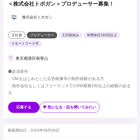
＜株式会社トボガン＞プロデューサー募集！
株式会社トボガン
正社員
プロデューサー
土日祝休み
年間休日120日以上
リモートワーク可
東京都港区南青山
■必須条件
・CMをはじめとした広告映像等の制作経験がある方
・制作会社もしくはフリーランスでのPM業務2年以上の経験のある
方
■必須スキル
•プロデュース力
応募する
💬 気になる・話を聞いてみたい
企業とダイレクト、もしくは広告代理店と協力し、広告映像コンテ
ンツを中心とした企画・制作進行・予算管理を一貫して担当しま
す。映像コンテンツに加え、グラフィック、Web・デジタルマーケ
•円滑なコミュニケーション設計
募集開始日 : 2024年09月06日
ティング案件も多く手がけます。
企業や広告代理店との折衝を通じて課題を抽出し、その本質を探る