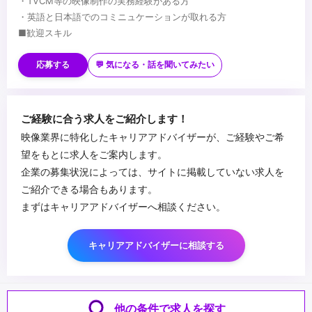
・TVCM等の映像制作の実務経験がある方
・ビジネスレベルの語学力（英語）ある方
...
・英語と日本語でのコミニュケーションが取れる方
・外国籍の方も歓迎、ビザサポート有 ※ビジネスレベルの日本語必
■歓迎スキル
須（N1 程度以上）
・海外で制作コーディネイト業務に携わっていた方
・マネジメントや新規事業の開発にも興味のある方
・広告代理店での業務経験がある方
応募する
💬 気になる・話を聞いてみたい
※将来的に独立・起業を考えている方も大歓迎です。
・ビジネスレベルの語学力（英語）がある方
・外国籍の方も歓迎、ビザサポート有 ※ビジネスレベルの日本語必
...
須（N1 程度以上）
ご経験に合う求人をご紹介します！
・マネジメントや新規事業の開発にも興味のある方
映像業界に特化したキャリアアドバイザーが、ご経験やご希
・海外での映像制作、ビジネスに興味がある方など、将来海外で飛
望をもとに求人をご案内します。
躍したいと考えている方
企業の募集状況によっては、サイトに掲載していない求人を
ご紹介できる場合もあります。
まずはキャリアアドバイザーへ相談ください。
キャリアアドバイザーに相談する
他の条件で求人を探す