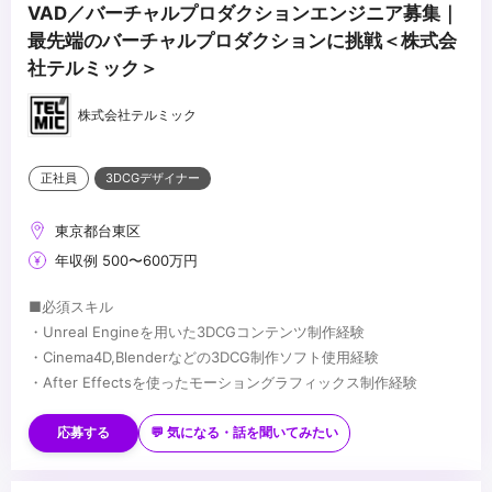
VAD／バーチャルプロダクションエンジニア募集｜
最先端のバーチャルプロダクションに挑戦＜株式会
社テルミック＞
株式会社テルミック
正社員
3DCGデザイナー
東京都台東区
年収例 500〜600万円
■必須スキル
・Unreal Engineを用いた3DCGコンテンツ制作経験
・Cinema4D,Blenderなどの3DCG制作ソフト使用経験
・After Effectsを使ったモーショングラフィックス制作経験
■歓迎スキル
・Davinci Resolve使用経験
応募する
💬 気になる・話を聞いてみたい
・LEDビジョン、カメラ、照明に関する知識・経験
・各種撮影機材の知識