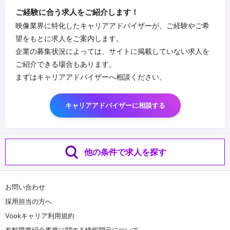
■求める人物像
ご経験に合う求人をご紹介します！
・バーチャル撮影（バーチャルプロダクション）をはじめとした新
映像業界に特化したキャリアアドバイザーが、ご経験やご希
しい技術に興味があり、トライ＆エラーできる方
望をもとに求人をご案内します。
・監督や撮影監督、美術部門などの各チームとの密な連携が可能で
企業の募集状況によっては、サイトに掲載していない求人を
あること（要コミュニケーションスキル）
...
ご紹介できる場合もあります。
・幅広い制作業務に柔軟に対応頂ける方
まずはキャリアアドバイザーへ相談ください。
キャリアアドバイザーに相談する
他の条件で求人を探す
お問い合わせ
採用担当の方へ
Vookキャリア利用規約
有料職業紹介事業に関する情報開示について