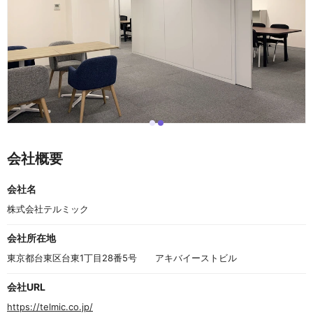
i
i
I
t
t
t
e
e
e
会社概要
m
m
m
0
1
2
o
会社名
f
2
株式会社テルミック
会社所在地
東京都台東区台東1丁目28番5号　　アキバイーストビル
会社URL
https://telmic.co.jp/