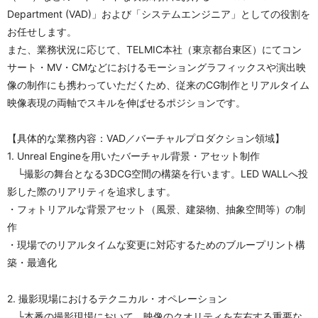
Department (VAD)」および「システムエンジニア」としての役割を
お任せします。
また、業務状況に応じて、TELMIC本社（東京都台東区）にてコン
サート・MV・CMなどにおけるモーショングラフィックスや演出映
像の制作にも携わっていただくため、従来のCG制作とリアルタイム
映像表現の両軸でスキルを伸ばせるポジションです。
【具体的な業務内容：VAD／バーチャルプロダクション領域】
1. Unreal Engineを用いたバーチャル背景・アセット制作
　└撮影の舞台となる3DCG空間の構築を行います。LED WALLへ投
影した際のリアリティを追求します。
・フォトリアルな背景アセット（風景、建築物、抽象空間等）の制
作
・現場でのリアルタイムな変更に対応するためのブループリント構
築・最適化
2. 撮影現場におけるテクニカル・オペレーション
　└本番の撮影現場において、映像のクオリティを左右する重要な