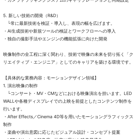
5. 新しい技術の開発（R&D）
　└常に最新技術を検証・導入し、表現の幅を広げます。
・AI生成技術や新規ツールの検証とワークフローへの導入
・独自の撮影手法やエンジンの機能拡張に向けた開発
映像制作の全工程に深く関わり、技術で映像の未来を切り拓く「ク
リエイティブ・エンジニア」としてのキャリアを築ける環境です。
【具体的な業務内容：モーションデザイン領域】
1. 演出映像の制作
　└コンサート・MV・CMなどにおける映像演出を担います。LED 
WALLや各種ディスプレイでの上映を前提としたコンテンツ制作を
行います。
・After Effects／Cinema 4D等を用いたモーショングラフィックス
制作
・楽曲や演出意図に応じたビジュアル設計・コンセプト提案