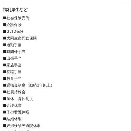
福利厚生など
■社会保険完備
■介護保険
■GLTD保険
■大同生命死亡保険
■通勤手当
■時間外手当
■出張手当
■家族手当
■役職手当　
■教育手当
■退職金制度（勤続3年以上）
■社員持株会
■産休・育休制度
■介護休業
■子の看護休暇
■結婚休暇
■妊婦検診等通院休暇