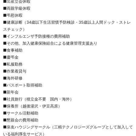
■出産立会休暇
■両親学級休暇
■弔慰休暇
■健康診断（34歳以下生活習慣予防検診・35歳以上人間ドック・ストレ
スチェック）
■インフルエンザ予防接種の費用補助
■その他、加入健康保険組合による健康管理支援あり
■食事補助
■慶弔金
■私服勤務
■作業着貸与　
■海外研修
■パスポート取得補助
■新年会
■社員旅行（積立金不要　国内・海外）
■保養所（越後湯沢・伊豆高原）
■サークル活動補助
■懇親会の費用補助
■泉友ハウジングサークル（三精テクノロジーズグループとして加入して
いる福利厚生サービス）