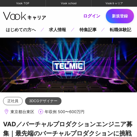
Vook TOP
Vook school
Vookキャリア
ログイン
新規登録
はじめての方へ
求人情報
特集記事
転職体験記
正社員
3DCGデザイナー
東京都台東区
年収例 500〜600万円
VAD／バーチャルプロダクションエンジニア募
集｜最先端のバーチャルプロダクションに挑戦