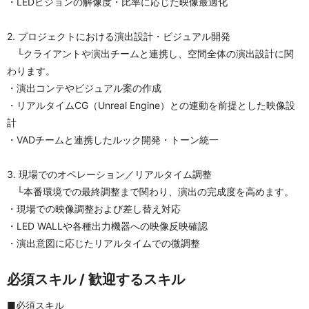
・LEDビジョンの解像度・比率に応じた映像最適化
2. プロジェクトにおける演出設計・ビジュアル開発
　└クライアントや演出チームと連携し、空間全体の演出設計に関
わります。
・演出コンテやビジュアル案の作成
・リアルタイムCG（Unreal Engine）との連動を前提とした映像設
計
・VADチームと連携したルック開発・トーン統一
3. 現場でのオペレーション／リアルタイム調整
　└本番環境での最終調整まで関わり、演出の完成度を高めます。
・現場での映像調整および差し替え対応
・LED WALLや各種出力機器への映像反映確認
・演出意図に応じたリアルタイムでの微調整
必須スキル / 歓迎するスキル
■必須スキル