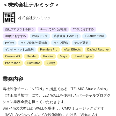
＜株式会社テルミック＞
株式会社テルミック
自社プロダクトを持つ
チームで20代が活躍
20代におすすめ
30代におすすめ
映画/ドラマ
広告映像(TV/WEB)
XR(AR/VR/MR)
PV/MV
ライブ映像/空間演出
ライブ配信
テレビ番組
インターネット放送局
Premiere Pro
After Effects
DaVinci Resolve
Cinema 4D
Blender
Houdini
Maya
Unreal Engine
Photoshop
Illustrator
その他
業務内容
当社映像チーム「NEON」の拠点である「TELMIC Studio Soka」
（埼玉県草加市）にて、LED WALLを使用したバーチャルプロダク
ション業務全般を担っていただきます。
8m×4mの大型LED WALLを駆使し、CMやミュージックビデオ
（MV）などのハイエンドな映像制作における「Virtual Art 