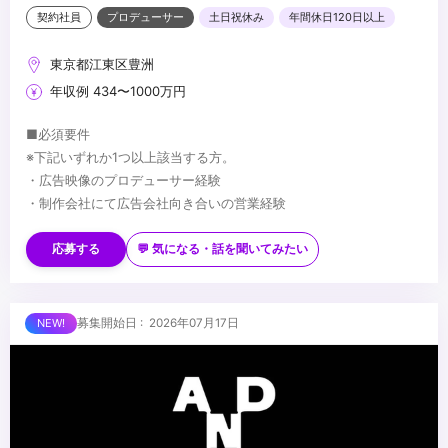
契約社員
プロデューサー
土日祝休み
年間休日120日以上
東京都江東区豊洲
年収例 434〜1000万円
■必須要件
※下記いずれか1つ以上該当する方。
・広告映像のプロデューサー経験
・制作会社にて広告会社向き合いの営業経験
■歓迎要件
・博報堂グループ商流の業務経験
応募する
💬 気になる・話を聞いてみたい
・新規案件獲得に向けた提案営業経験
...
募集開始日 : 2026年07月17日