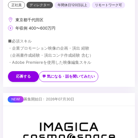
正社員
ディレクター
年間休日120日以上
リモートワーク可
東京都千代田区
年収例 400〜600万円
■必須スキル
・企業プロモーション映像の企画・演出 経験
（企画書作成経験・演出コンテ作成経験 含む）
・Adobe Premiereを使用した映像編集スキル
■歓迎スキル
・Adobe After Effectsを使用したモーショングラフィックの描画
応募する
💬 気になる・話を聞いてみたい
スキル
・文章構成能力
■求める人物像
募集開始日 : 2026年07月30日
・プロデューサーをはじめとしたスタッフとコミュニケーションが
円滑に取れる人
・新しい映像表現に常にチャレンジしたい人 もしくは、一つの映像
ジャンルを極めたい人
...
・企画を考えるのが好きな方