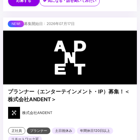
・国内外プロダクションとの協業経験
応募する
💬 気になる・話を聞いてみたい
・Houdini／Nuke 等、主要VFXツールの深い知識
・AIを活用した映像制作への取り組み経験
・実写・アニメ双方のVFX経験
■求める人物像
募集開始日 : 2026年07月17日
・コンポジッター・クリエイター等のチームマネジメント
・VFX工程全体を俯瞰し、監督・プロデューサーと対等に折衝でき
る方
・パイプライン設計・チームビルディングを自ら主導できる方
・技術的バックグラウンドとマネジメント力を併せ持つ方
...
・AIの活用に前向きな方
プランナー（エンターテインメント・IP）募集！＜
株式会社ANDENT＞
株式会社ANDENT
正社員
プランナー
土日祝休み
年間休日120日以上
リモートワーク可