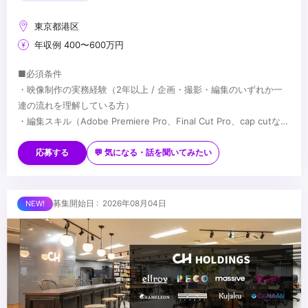
東京都港区
年収例 400〜600万円
■必須条件
・映像制作の実務経験（2年以上 / 企画・撮影・編集のいずれか一
連の流れを理解している方）
・編集スキル（Adobe Premiere Pro、Final Cut Pro、cap cutな
ど）
■歓迎条件
・外部の編集者、カメラマン、演者等のディレクションおよび進
・縦型ショート動画（TikTok、Instagram Reels、YouTube
応募する
💬 気になる・話を聞いてみたい
行、品質管理の経験
Shorts）の企画、ディレクション実務経験（2年以上）
・広告代理店、制作会社、または事業会社（インハウス）でのクラ
・自ら企画・制作した動画で「数百万再生」「アカウントの急成
イアント対面または他部署との折衝、提案経験
長」「CVR大幅改善」等の定量実績をお持ちの方
...
募集開始日 : 2026年08月04日
・ポートフォリオをお持ちの方
・ショートドラマやストーリー性、エンタメ性の高い縦型コンテン
ツの企画・制作経験
・動画編集チームまたはクリエイティブ組織のマネジメント経験
（人数不問）
・個人、法人問わず、SNSアカウントの運用経験（総フォロワー数
万人規模歓迎）