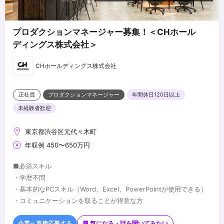
・各種SNS広告（Meta、TikTok、YouTube等）のアルゴリズムや
運用の仕組みに関する知識
プロダクションマネージャー募集！＜CHホール
ディングス株式会社＞
CHホールディングス株式会社
正社員
プロダクションマネージャー
年間休日120日以上
未経験者歓迎
東京都渋谷区元代々木町
年収例 450〜650万円
■必須スキル
・学歴不問
・基本的なPCスキル（Word、Excel、PowerPointが使用できる）
・コミュニケーションを取ることが得意な方
■歓迎スキル
・Adobeソフト（Illustrator、Photoshop、PremiereProなど）が
企業へ直接応募する
💬 気になる・話を聞いてみたい