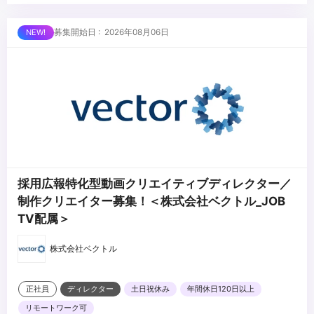
・分析した数値からプロダクトの戦略立案
■求める人物像
募集開始日 : 2026年08月06日
・WEBディレクターorマーケティングの経験があり、スポーツが好
きな方
・IT企業での企画経験があり、経験の幅を広げたい方
・チームスポーツをするように働きたい方
...
・スポーツファンを増やしたいと思っている方
・選手やチームの成功を自分事として喜べる方
採用広報特化型動画クリエイティブディレクター／
制作クリエイター募集！＜株式会社ベクトル_JOB
TV配属＞
株式会社ベクトル
正社員
ディレクター
土日祝休み
年間休日120日以上
リモートワーク可