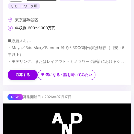
リモートワーク可
東京都渋谷区
年収例 600〜1000万円
■必須スキル
・Maya／3ds Max／Blender 等での3DCG制作実務経験（目安：5
年以上）
・モデリング、またはレイアウト・カメラワーク設計におけるシニ
アレベルの技術力
■歓迎スキル
・映像制作パイプラインの理解
・長編映像・ハイエンドCG・没入型コンテンツでの実務経験
応募する
💬 気になる・話を聞いてみたい
・Houdini／Geometry Nodes 等を用いたプロシージャルワークフ
ローでの制作経験
・Unreal Engine／Unity 等のリアルタイムエンジン使用経験
...
募集開始日 : 2026年07月17日
・AIを活用した映像制作の経験
・Python 等によるツール開発・自動化の経験