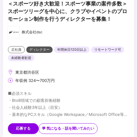
＜スポーツ好き大歓迎！スポーツ事業の案件多数＞
スポーツリーグを中心に、クラブやイベントのプロ
モーション制作を行うディレクターを募集！
株式会社dsc
正社員
ディレクター
年間休日120日以上
リモートワーク可
未経験者歓迎
東京都渋谷区
年収例 324〜700万円
■必須スキル
・BtoB領域での顧客折衝経験
・社会人経験3年以上（目安）
・基本的なPCスキル（Google Workspace／Microsoft Office等）
・社内外の関係者と円滑にコミュニケーションを取れる方
■歓迎スキル
・企業のSNSアカウントの企画・運用
応募する
💬 気になる・話を聞いてみたい
・Google Analyticsなどを用いた数値分析の経験