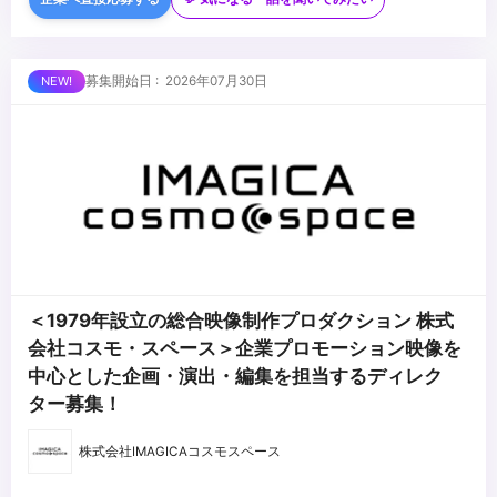
使用できる方
・テレビCM、WEB CM、映画、ドラマ、テレビ番組など、映像制
作に関わった経験がある方
...
募集開始日 : 2026年07月30日
＜1979年設立の総合映像制作プロダクション 株式
会社コスモ・スペース＞企業プロモーション映像を
中心とした企画・演出・編集を担当するディレク
ター募集！
株式会社IMAGICAコスモスペース