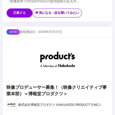
・映像業界でAfterEffectsの使用経験がある方
・3DCGソフトの使用経験 優遇(Cinema4D、Blenderなど)
■歓迎スキル
・ゼロベースでデザインを制作する事が出来る方
・様々なジャンルの作品に応じ、柔軟に演出方法を変えられる方
応募する
💬 気になる・話を聞いてみたい
・新しい知識・技術にチャレンジする向上心のある方
■求める人物像
・誰に対しても積極的にコミュニケーションを図りながら、主体的
募集開始日 : 2026年07月27日
に⾏動できる⽅
・協調性があり、チームワークを重視しながら⾼品質な映像コンテ
ンツを企画制作したい⽅
...
・「これだけは誰にも負けない！」と⾔える知識や想いがある⽅
映像プロデューサー募集！（映像クリエイティブ事
業本部）＜博報堂プロダクツ＞
株式会社博報堂プロダクツ (HAKUHODO PRODUCT'S INC.)