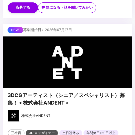
■歓迎スキル
・制作進行・アシスタントディレクター・PMアシスタント等の経
応募する
💬 気になる・話を聞いてみたい
験
・CG・映像・アニメ・イベント・空間演出等への理解・関心
・プロジェクト管理ツール（Notion／スプレッドシート等）の使用
■求める人物像
募集開始日 : 2026年07月17日
経験
・進行管理が得意で、周囲を巻き込みながら業務を前に進められる
・複数の業務を並行して管理した経験
方
・AIツールの活用に前向きな方
・段取り・気配りが得意で、丁寧かつ粘り強くフォローできる方
・将来PM・プロデューサーを目指す成長意欲のある方
...
3DCGアーティスト（シニア／スペシャリスト）募
集！＜株式会社ANDENT＞
株式会社ANDENT
正社員
3DCGデザイナー
土日祝休み
年間休日120日以上