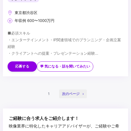
東京都渋谷区
年収例 600〜1000万円
■必須スキル
・エンターテインメント・IP関連領域でのプランニング・企画立案
経験
・クライアントへの提案・プレゼンテーション経験
・複雑な要件を整理し、一つの企画にまとめる能力
■歓迎スキル
・広告代理店等でのエンターテインメント・IP案件のプランニング
応募する
💬 気になる・話を聞いてみたい
経験
・アニメ・映画・キャラクターIP等の権利関係・商習慣への理解
・イベント・展示会・空間演出等の企画経験
■求める人物像
・CG・映像制作に関する基礎知識
・アニメ・漫画・映画等、エンターテインメントへの深い理解を持
1
次のページ
つ方
・担当IPを自ら読み込み・理解した上で提案できる方
・IPの世界観を広げる視点で企画に取り組める方
...
ご経験に合う求人をご紹介します！
映像業界に特化したキャリアアドバイザーが、ご経験やご希