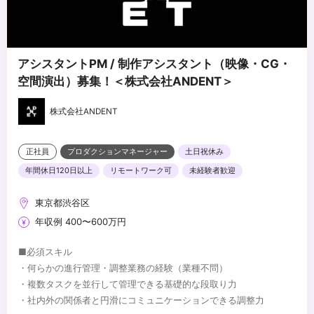
アシスタントPM / 制作アシスタント（映像・CG・
空間演出）募集！＜株式会社ANDENT＞
株式会社ANDENT
正社員
プロダクションマネージャー
土日祝休み
年間休日120日以上
リモートワーク可
未経験者歓迎
東京都渋谷区
年収例 400〜600万円
■必須スキル
・何らかの進行管理・調整業務の経験（業種不問）
・複数タスクを並行して管理できる基礎的な段取り力
・社内外の関係者と円滑にコミュニケーションできる調整力