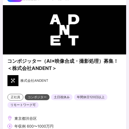
・コンポジッター・クリエイター等のチームマネジメント
・VFX工程全体を俯瞰し、監督・プロデューサーと対等に折衝でき
る方
・パイプライン設計・チームビルディングを自ら主導できる方
・技術的バックグラウンドとマネジメント力を併せ持つ方
...
・AIの活用に前向きな方
コンポジッター（AI×映像合成・撮影処理）募集！
＜株式会社ANDENT＞
株式会社ANDENT
正社員
コンポジター
土日祝休み
年間休日120日以上
リモートワーク可
東京都渋谷区
年収例 600〜1000万円