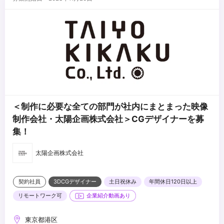
・利益、効率を意識して作業できる
・後進の指導経験（リード以上）
・マネジメント経験（部下5人以上、マネジメントの実務経験3年以
上はなお歓迎）
・3DCGならではの価値を提供できる
＜制作に必要な全ての部門が社内にまとまった映像
制作会社・太陽企画株式会社＞CGデザイナーを募
集！
太陽企画株式会社
契約社員
3DCGデザイナー
土日祝休み
年間休日120日以上
リモートワーク可
企業紹介動画あり
東京都港区