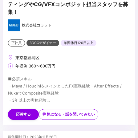
ティングやCG/VFXコンポジット担当スタッフを募
集！
株式会社コラット
正社員
3DCGデザイナー
年間休日120日以上
東京都豊島区
年収例 360〜600万円
■必須スキル
・Maya / HoudiniをメインとしたFX実務経験・After Effects /
NukeでComposite実務経験
・3年以上の実務経験
・一般的なビジネスマナーを習得済み
■歓迎スキル
・MEL、Python、Houdini Scriptを理解してAssetを作った経験
応募する
💬 気になる・話を聞いてみたい
※使用するScriptは何でも構いません。
・Game Engine「Unreal Engine、Unity」でFX実務製作経験
※Houdini Engineを使いUnreal Engine、Unity等でFX製作経験
...
募集開始日 : 2023年11月26日