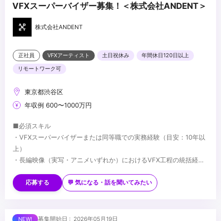
VFXスーパーバイザー募集！＜株式会社ANDENT＞
株式会社ANDENT
正社員
VFXアーティスト
土日祝休み
年間休日120日以上
リモートワーク可
東京都渋谷区
年収例 600〜1000万円
■必須スキル
・VFXスーパーバイザーまたは同等職での実務経験（目安：10年以
上）
・長編映像（実写・アニメいずれか）におけるVFX工程の統括経験
・監督・プロデューサーとの制作上の折衝経験
■歓迎スキル
・国内外プロダクションとの協業経験
応募する
💬 気になる・話を聞いてみたい
・Houdini／Nuke 等、主要VFXツールの深い知識
・AIを活用した映像制作への取り組み経験
・実写・アニメ双方のVFX経験
■求める人物像
募集開始日 : 2026年05月19日