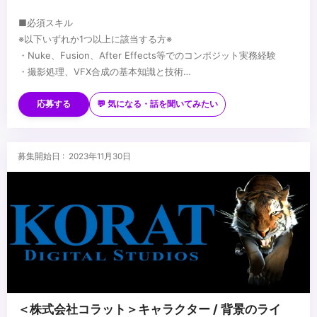
■必須スキル
※以下いずれか1つ以上に該当する方※
・Nuke、Fusion、After Effects等でのコンポジット実務経験
・撮影処理、VFX合成の基本知識と技術
・映像制作パイプラインにおける合成工程の理解
■歓迎スキル
・アニメ、実写、3D問わず、ハイエンド映像プロジェクトでの実働
応募する
💬 気になる・話を聞いてみたい
経験
・AI生成素材のコンポジット経験
・Unreal Engine、Unity等のゲームエンジンの使用経験
■求める人物像
募集開始日 : 2023年11月30日
・Python等によるコンポジット自動化スクリプト作成経験
・新しい合成技術に挑戦し、AIと従来手法を融合させた表現を追求
・アニメ制作現場での撮影処理実務経験
したい方
・技術的精度とアーティスティックな感性を両立できる方
...
＜株式会社コラット＞キャラクター / 背景のライ