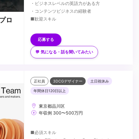
・ビジネスレベルの英語力がある方
・コンテンツビジネスの経験者
■歓迎スキル
プロ
・CG業界経験者
...
応募する
💬 気になる・話を聞いてみたい
正社員
3DCGデザイナー
土日祝休み
年間休日120日以上
東京都品川区
年収例 300〜500万円
■必須スキル