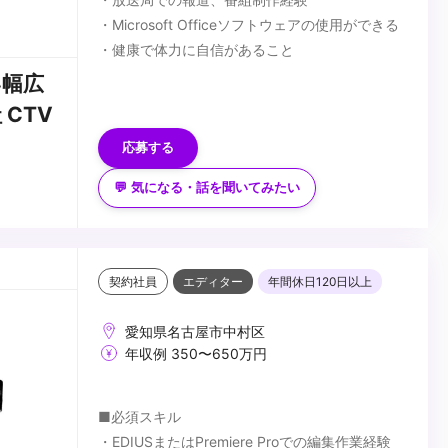
・Microsoft Officeソフトウェアの使用ができる
・健康で体力に自信があること
■歓迎スキル
い幅広
・第１級陸上特殊無線技士
CTV
・第二種電気工事士
応募する
...
💬 気になる・話を聞いてみたい
契約社員
エディター
年間休日120日以上
愛知県名古屋市中村区
年収例 350〜650万円
■必須スキル
・EDIUSまたはPremiere Proでの編集作業経験