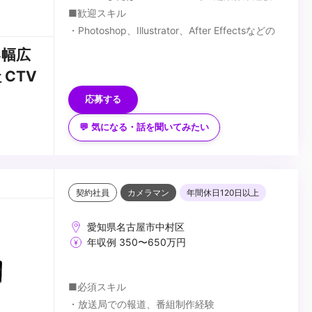
■歓迎スキル
・Photoshop、Illustrator、After Effectsなどの
アプリが使用できる方。
い幅広
・EVSの操作が出来る方
CTV
...
応募する
💬 気になる・話を聞いてみたい
契約社員
カメラマン
年間休日120日以上
愛知県名古屋市中村区
年収例 350〜650万円
■必須スキル
・放送局での報道、番組制作経験