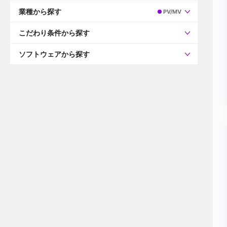
すべて
プロデューサー
業種から探す
PV/MV
プロダクションマネージャー
ディレクター
すべて
ビデオグラファー
映画/ドラマ
こだわり条件から探す
エディター
広告映像(TV/WEB)
モーショングラファー
インハウス動画
すべて
カラリスト
企業VP
AI
ソフトウェアから探す
3DCGデザイナー
XR(AR/VR/MR)
企業紹介動画あり
コンポジター
CG/アニメーション
スタートアップ・ベンチャー
すべて
VFXアーティスト
PV/MV
上場企業
Premiere Pro
カメラマン
ライブ映像/空間演出
自社プロダクトを持つ
After Effects
配信オペレーター
デジタルサイネージ
海外拠点あり
Media Composer
ミキサー
動画投稿
土日祝休み
DaVinci Resolve
デザイナー
ライブ配信
年間休日120日以上
Flame
営業
テレビ番組
ワークライフバランス
Fusion
デスク
インターネット放送局
リモートワーク可
Final Cut Proシリーズ
プランナー
その他
東京以外の勤務地
EDIUS Pro
その他
年収600万円以上
Nuke
産休・育休制度あり
Cinema 4D
チームで20代が活躍
Blender
20代におすすめ
Houdini
30代におすすめ
Maya
40代におすすめ
3ds Max
未経験者歓迎
Shade3D
マネージャー採用
ZBrush
新規事業立ち上げメンバー
Animate
3名以上採用予定
Live2D
語学力を活かせる
Unreal Engine
ADからのキャリアステップ
Unity
Photoshop
Illustrator
Indesign
その他