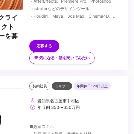
・AfterEffects、Premiere Pro、Photoshop、
Illustratorなどのデザインツール
・Houdini、Maya、3ds Max、Cinema4D、
クライ
Blenderなどの3DCGツールいずれか
■歓迎スキル
ェクト
・クリエイティブ意欲が高く、向上意欲の高い方
ーを募
・社内外のコミュニケーションを柔軟に対応でき
る方
応募する
...
💬 気になる・話を聞いてみたい
契約社員
ミキサー
年間休日120日以上
愛知県名古屋市中村区
年収例 350〜650万円
■必須スキル
・放送局での報道、番組制作経験