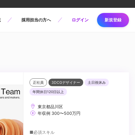
記
採用担当の方へ
ログイン
新規登録
正社員
3DCGデザイナー
土日祝休み
年間休日120日以上
東京都品川区
年収例 300〜500万円
■必須スキル