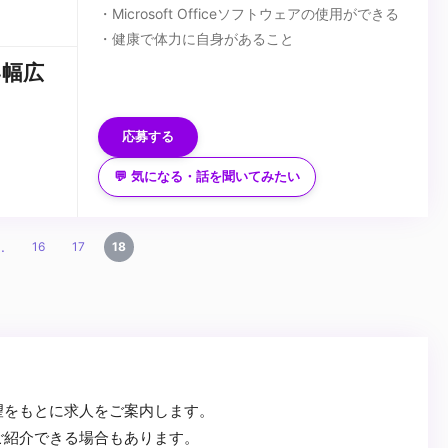
・Microsoft Officeソフトウェアの使用ができる
・健康で体力に自身があること
■歓迎スキル
い幅広
・第１級陸上特殊無線技士
・第二種電気工事士
応募する
...
💬 気になる・話を聞いてみたい
..
16
17
18
望をもとに求人をご案内します。
ご紹介できる場合もあります。