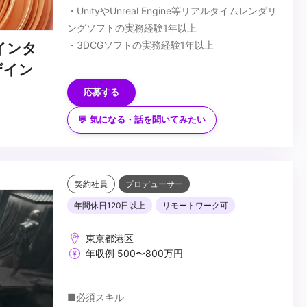
・UnityやUnreal Engine等リアルタイムレンダリ
ングソフトの実務経験1年以上
・3DCGソフトの実務経験1年以上
インタ
■歓迎スキル
ザイン
・クリエイティブ意欲が高く、向上意欲の高い方
応募する
・社内外のコミュニケーションを柔軟に対応でき
る方
💬 気になる・話を聞いてみたい
...
契約社員
プロデューサー
年間休日120日以上
リモートワーク可
東京都港区
年収例 500〜800万円
■必須スキル