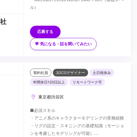
ル）
＜歓迎要件＞
社
・CM、MV、テレビ番組等の映像に関わる制作進
行経験
応募する
・CM制作会社でのプロダクションマネージャー
💬 気になる・話を聞いてみたい
経験のある方は優遇
＜求める人物像＞
・Adobe Photoshop/Illustratorなどの画像編集ソ
・広告が好き！ 映像が好き！ CMが好き！
フト、
という熱い気持ちがある方
Adobe Premiere、FinalCutProなどの動画編集
・「作る喜び」を実感したい方
契約社員
3DCGデザイナー
土日祝休み
ソフトが使用できる方
・チームでの作業が好きな方
...
年間休日120日以上
リモートワーク可
・プロデューサーを目指している方
・色々な人とコミュニケーションを取ることが好
東京都渋谷区
きな方
・素直で、まずはやってみようと行動にうつせる
■必須スキル
方
・アニメ系のキャラクターモデリングの実務経験
・リグの設定・スキニングの基礎知識（モーショ
ンを考慮したモデリングが可能）