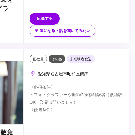
・制作パイプラインの効率化や管理ツールの利用
・フリーから専属への転身したい方
グラ
経験
・I/Uターンも歓迎（遠方の方はZoom面接も承り
応募する
ます。）
☆スクールフォト、インハウスカメラマン、スタ
ジオ撮影経験者などが活躍中☆
💬 気になる・話を聞いてみたい
ご経験などに不安のある方も、まずはお気軽にご
応募ください。
...
正社員
その他
未経験者歓迎
愛知県名古屋市昭和区鶴舞
《必須条件》
・フォトグラファーや撮影の実務経験者（微経験
OK・業界は問いません）
《優遇条件》
・ブライダルフォトの経験者
＜こんな方歓迎します！＞
敬意
・フォーマル写真撮影の経験がある方