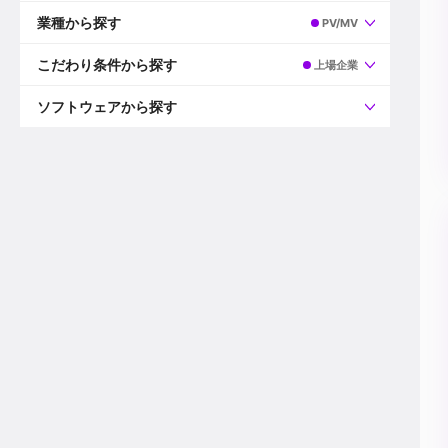
すべて
プロデューサー
業種から探す
PV/MV
プロダクションマネージャー
ディレクター
すべて
ビデオグラファー
映画/ドラマ
こだわり条件から探す
上場企業
エディター
広告映像(TV/WEB)
モーショングラファー
インハウス動画
すべて
カラリスト
企業VP
AI
ソフトウェアから探す
3DCGデザイナー
XR(AR/VR/MR)
企業紹介動画あり
コンポジター
CG/アニメーション
スタートアップ・ベンチャー
すべて
VFXアーティスト
PV/MV
上場企業
Premiere Pro
カメラマン
ライブ映像/空間演出
自社プロダクトを持つ
After Effects
配信オペレーター
デジタルサイネージ
海外拠点あり
Media Composer
ミキサー
動画投稿
土日祝休み
DaVinci Resolve
デザイナー
ライブ配信
年間休日120日以上
Flame
営業
テレビ番組
ワークライフバランス
Fusion
デスク
インターネット放送局
リモートワーク可
Final Cut Proシリーズ
プランナー
その他
東京以外の勤務地
EDIUS Pro
その他
年収600万円以上
Nuke
産休・育休制度あり
Cinema 4D
チームで20代が活躍
Blender
20代におすすめ
Houdini
30代におすすめ
Maya
40代におすすめ
3ds Max
未経験者歓迎
Shade3D
マネージャー採用
ZBrush
新規事業立ち上げメンバー
Animate
3名以上採用予定
Live2D
語学力を活かせる
Unreal Engine
ADからのキャリアステップ
Unity
Photoshop
Illustrator
Indesign
その他