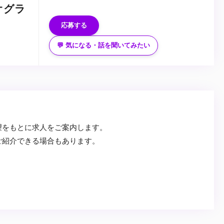
・技術を学びたい方
...
オグラ
・チームワークを重視して働ける方
応募する
💬 気になる・話を聞いてみたい
望をもとに求人をご案内します。
ご紹介できる場合もあります。