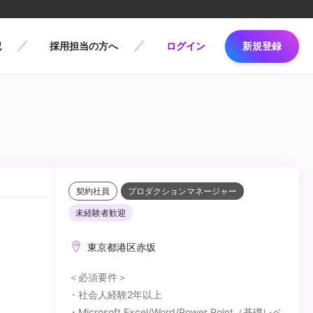
記
採用担当の方へ
ログイン
新規登録
契約社員
プロダクションマネージャー
未経験者歓迎
東京都港区赤坂
＜必須要件＞
・社会人経験2年以上
・Microsoft Excel/Word/Power Point（基礎レベ