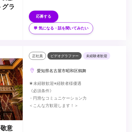
・フリーから専属への転身したい方
トグラ
・I/Uターンも歓迎（遠方の方はZoom面接も承り
応募する
ます。）
☆スクールフォト、インハウスカメラマン、スタ
ジオ撮影経験者などが活躍中☆
💬 気になる・話を聞いてみたい
ご経験などに不安のある方も、まずはお気軽にご
応募ください。
...
正社員
ビデオグラファー
未経験者歓迎
愛知県名古屋市昭和区鶴舞
★未経験歓迎※経験者様優遇
《必須条件》
・円滑なコミュニケーション力
＜こんな方歓迎します！＞
・映像制作やブライダルが好きな方
・人に喜んでもらう事が好きな方
敬意
・人と接するのが好きな方