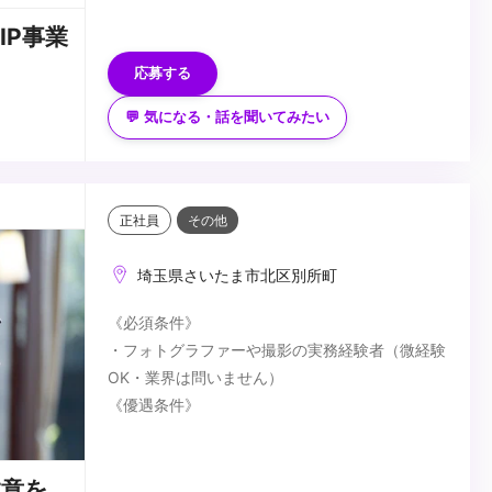
・トポロジーやUV展開の適切な管理の知識と実
■歓迎スキル
IP事業
務経験
・モーション制作・カメラワークの実務経験
・モーション制作やアニメーションの基本的な理
・シェーダー、リギング、プロシージャルモデリ
応募する
解
ング、シミュレーションなどのテクニカルなスキ
💬 気になる・話を聞いてみたい
・チームでの制作経験（他職種との連携を意識し
ル
■求められるマインド
た制作ができる）
・映像ディレクション経験
・技術とクリエイティブのどちらにも興味がある
・Houdini を活用したエフェクトやプロシージャ
方（新しいツールやパイプラインの開発に興味の
ルモデリングの制作経験
ある方）
正社員
その他
・AE・Nukeなどを活用したCG映像のコンポ
・問題解決を楽しめる方（クリエイターが直面す
...
ジット・ポストプロダクションの経験
る技術的課題を解決し、円滑な制作をサポートし
埼玉県さいたま市北区別所町
・AIを活用した作品制作経験
たい方）
・手書きアニメ制作経験
・チームワークを大切にできる方（他職種と協力
《必須条件》
・イラストやコンセプトアートのスキル（3Dを
しながら仕事を進めたい方）
・フォトグラファーや撮影の実務経験者（微経験
意識した2Dデザイン）
・自ら学び、成長していける環境を求める方（業
OK・業界は問いません）
・セルルック表現（シェーダー調整など）の知識
界の最新技術に触れながらスキルアップしたい
《優遇条件》
や実務経験
方）
・ブライダルフォトの経験者
・モーションキャプチャーデータを利用したキャ
・映像やゲーム制作に情熱を持っている方（より
＜こんな方歓迎します！＞
ラクターアニメーションの調整経験
完成度の高い表現を追い求めたい方）
敬意を
・フォーマル写真撮影の経験がある方