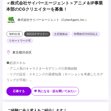
＜株式会社サイバーエージェント＞アニメ＆IP事業
本部のCGクリエイターを募集！
株式会社サイバーエージェント（CyberAgent, Inc.）
契約社員
3DCGデザイナー
土日祝休み
年間休日120日以上
リモートワーク可
東京都渋谷区
■必須スキル
・アニメ系のキャラクターモデリングの実務経験
・リグの設定・スキニングの基礎知識（モーションを考慮したモデ
リングが可能）
・トポロジーやUV展開の適切な管理の知識と実務経験
■歓迎スキル
・モーション制作やアニメーションの基本的な理解
・モーション制作・カメラワークの実務経験
応募する
💬 気になる・話を聞いてみたい
・チームでの制作経験（他職種との連携を意識した制作ができる）
・シェーダー、リギング、プロシージャルモデリング、シミュレー
ションなどのテクニカルなスキル
・映像ディレクション経験
■求められるマインド
ご経験に合う求人をご紹介します！