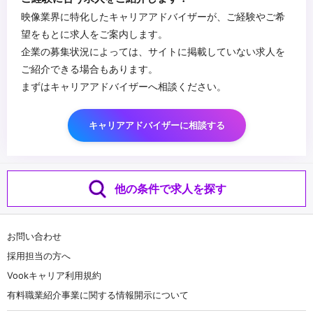
・Houdini を活用したエフェクトやプロシージャルモデリングの制
・技術とクリエイティブのどちらにも興味がある方（新しいツール
映像業界に特化したキャリアアドバイザーが、ご経験やご希
作経験
やパイプラインの開発に興味のある方）
望をもとに求人をご案内します。
・AE・Nukeなどを活用したCG映像のコンポジット・ポストプロダ
・問題解決を楽しめる方（クリエイターが直面する技術的課題を解
企業の募集状況によっては、サイトに掲載していない求人を
クションの経験
決し、円滑な制作をサポートしたい方）
...
ご紹介できる場合もあります。
・AIを活用した作品制作経験
・チームワークを大切にできる方（他職種と協力しながら仕事を進
まずはキャリアアドバイザーへ相談ください。
・手書きアニメ制作経験
めたい方）
・イラストやコンセプトアートのスキル（3Dを意識した2Dデザイ
・自ら学び、成長していける環境を求める方（業界の最新技術に触
ン）
れながらスキルアップしたい方）
キャリアアドバイザーに相談する
・セルルック表現（シェーダー調整など）の知識や実務経験
・映像やゲーム制作に情熱を持っている方（より完成度の高い表現
・モーションキャプチャーデータを利用したキャラクターアニメー
を追い求めたい方）
ションの調整経験
・制作パイプラインの効率化や管理ツールの利用経験
他の条件で求人を探す
お問い合わせ
採用担当の方へ
Vookキャリア利用規約
有料職業紹介事業に関する情報開示について