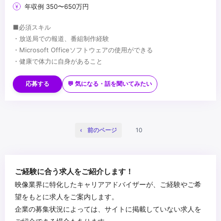
年収例 350〜650万円
■必須スキル
・放送局での報道、番組制作経験
・Microsoft Officeソフトウェアの使用ができる
・健康で体力に自身があること
■歓迎スキル
・第１級陸上特殊無線技士
応募する
💬 気になる・話を聞いてみたい
・第二種電気工事士
...
前のページ
10
ご経験に合う求人をご紹介します！
映像業界に特化したキャリアアドバイザーが、ご経験やご希
望をもとに求人をご案内します。
企業の募集状況によっては、サイトに掲載していない求人を