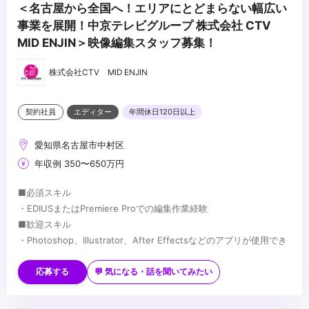
＜名古屋から全国へ！エリアにとどまらない幅広い
事業を展開！中京テレビグループ 株式会社 CTV
MID ENJIN＞映像編集スタッフ募集！
株式会社CTV MID ENJIN
契約社員
エディター
年間休日120日以上
愛知県名古屋市中村区
年収例 350〜650万円
■必須スキル
・EDIUSまたはPremiere Proでの編集作業経験
■歓迎スキル
・Photoshop、Illustrator、After Effectsなどのアプリが使用でき
る方。
・EVSの操作が出来る方
応募する
💬 気になる・話を聞いてみたい
...