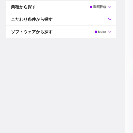
すべて
プロデューサー
業種から探す
動画投稿
プロダクションマネージャー
ディレクター
すべて
ビデオグラファー
映画/ドラマ
こだわり条件から探す
エディター
広告映像(TV/WEB)
モーショングラファー
インハウス動画
すべて
カラリスト
企業VP
AI
ソフトウェアから探す
Nuke
3DCGデザイナー
XR(AR/VR/MR)
企業紹介動画あり
コンポジター
CG/アニメーション
スタートアップ・ベンチャー
すべて
VFXアーティスト
PV/MV
上場企業
Premiere Pro
カメラマン
ライブ映像/空間演出
自社プロダクトを持つ
After Effects
配信オペレーター
デジタルサイネージ
海外拠点あり
Media Composer
ミキサー
動画投稿
土日祝休み
DaVinci Resolve
デザイナー
ライブ配信
年間休日120日以上
Flame
営業
テレビ番組
ワークライフバランス
Fusion
デスク
インターネット放送局
リモートワーク可
Final Cut Proシリーズ
プランナー
その他
東京以外の勤務地
EDIUS Pro
その他
年収600万円以上
Nuke
産休・育休制度あり
Cinema 4D
チームで20代が活躍
Blender
20代におすすめ
Houdini
30代におすすめ
Maya
40代におすすめ
3ds Max
未経験者歓迎
Shade3D
マネージャー採用
ZBrush
新規事業立ち上げメンバー
Animate
3名以上採用予定
Live2D
語学力を活かせる
Unreal Engine
ADからのキャリアステップ
Unity
Photoshop
Illustrator
Indesign
その他