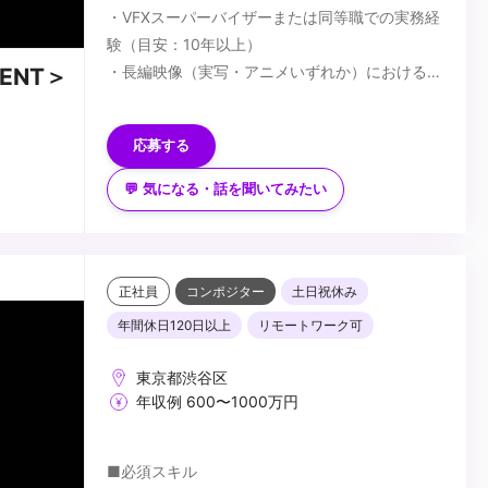
・VFXスーパーバイザーまたは同等職での実務経
験（目安：10年以上）
・長編映像（実写・アニメいずれか）における
ENT＞
VFX工程の統括経験
■歓迎スキル
・監督・プロデューサーとの制作上の折衝経験
・国内外プロダクションとの協業経験
応募する
・Houdini／Nuke 等、主要VFXツールの深い知
識
💬 気になる・話を聞いてみたい
・AIを活用した映像制作への取り組み経験
■求める人物像
・実写・アニメ双方のVFX経験
・VFX工程全体を俯瞰し、監督・プロデューサー
・コンポジッター・クリエイター等のチームマネ
と対等に折衝できる方
ジメント
・パイプライン設計・チームビルディングを自ら
正社員
コンポジター
土日祝休み
主導できる方
...
年間休日120日以上
リモートワーク可
・技術的バックグラウンドとマネジメント力を併
せ持つ方
東京都渋谷区
・AIの活用に前向きな方
年収例 600〜1000万円
■必須スキル