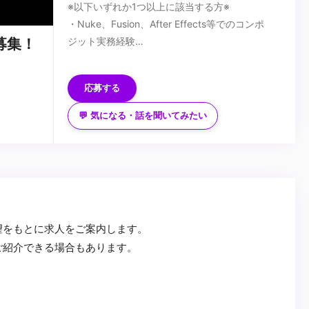
※以下いずれか1つ以上に該当する方※
・Nuke、Fusion、After Effects等でのコンポ
ジット実務経験
募集！
・撮影処理、VFX合成の基本知識と技術
■歓迎スキル
・映像制作パイプラインにおける合成工程の理解
・アニメ、実写、3D問わず、ハイエンド映像プ
応募する
ロジェクトでの実働経験
・AI生成素材のコンポジット経験
💬 気になる・話を聞いてみたい
・Unreal Engine、Unity等のゲームエンジンの使
■求める人物像
用経験
・新しい合成技術に挑戦し、AIと従来手法を融合
・Python等によるコンポジット自動化スクリプ
させた表現を追求したい方
ト作成経験
・技術的精度とアーティスティックな感性を両立
・アニメ制作現場での撮影処理実務経験
できる方
...
望をもとに求人をご案内します。
ご紹介できる場合もあります。