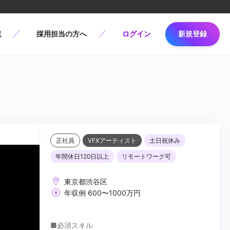
記
採用担当の方へ
ログイン
新規登録
正社員
VFXアーティスト
土日祝休み
年間休日120日以上
リモートワーク可
東京都渋谷区
年収例 600〜1000万円
■必須スキル