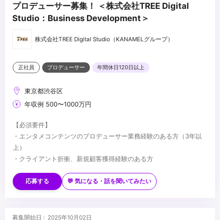
プロデューサー募集！ ＜株式会社TREE Digital
Studio：Business Development＞
株式会社TREE Digital Studio（KANAMELグループ）
正社員
プロデューサー
年間休日120日以上
東京都渋谷区
年収例 500〜1000万円
【必須要件】
・エンタメコンテンツのプロデューサー業務経験のある方（3年以
上）
・クライアント折衝、新規顧客獲得経験のある方
【歓迎要件】
・デジタルをメインとするコンテンツに興味のある方
応募する
💬 気になる・話を聞いてみたい
・VFX・CGについて知識のある方
【求める人物像】
・これまでの経験を生かしながら、新しい取り組みへ柔軟にかつ能
募集開始日 : 2025年10月02日