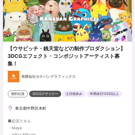
【ウサビッチ・銭天堂などの制作プロダクション】
3DCGエフェクト・コンポジットアーティスト募
集！
有限会社カナバングラフィックス
契約社員
3DCGデザイナー
土日祝休み
年間休日120日以上
東京都中野区本町
■必須スキル
・Maya
・After Effects