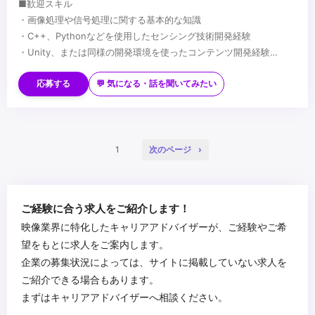
■歓迎スキル
・画像処理や信号処理に関する基本的な知識
・C++、Pythonなどを使用したセンシング技術開発経験
・Unity、または同様の開発環境を使ったコンテンツ開発経験
・3DCG、Photoshopなど基本的なクリエイティブツールを扱うス
...
キル
応募する
💬 気になる・話を聞いてみたい
・自身のオリジナル作品の制作経験（学生時の作品で構いません）
1
次のページ
ご経験に合う求人をご紹介します！
映像業界に特化したキャリアアドバイザーが、ご経験やご希
望をもとに求人をご案内します。
企業の募集状況によっては、サイトに掲載していない求人を
ご紹介できる場合もあります。
まずはキャリアアドバイザーへ相談ください。