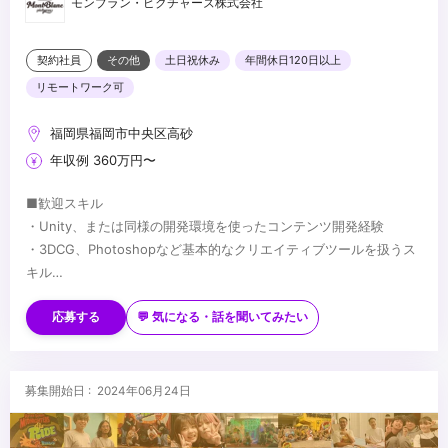
モンブラン・ピクチャーズ株式会社
契約社員
その他
土日祝休み
年間休日120日以上
リモートワーク可
福岡県福岡市中央区高砂
年収例 360万円〜
■歓迎スキル
・Unity、または同様の開発環境を使ったコンテンツ開発経験
・3DCG、Photoshopなど基本的なクリエイティブツールを扱うス
キル
・3Dグラフィクスに関する知識
...
・センサーデバイスの使用経験
応募する
💬 気になる・話を聞いてみたい
・自身のオリジナル作品の制作経験（学生時の作品で構いません）
募集開始日 : 2024年06月24日