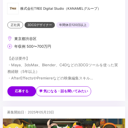
株式会社TREE Digital Studio（KANAMELグループ）
正社員
3DCGデザイナー
年間休日120日以上
東京都渋谷区
年収例 500〜700万円
【必須要件】
・Maya、3dsMax、Blender、C4Dなどの3DCGツールを使った実
務経験（5年以上）
・AfterEffectsやPremiereなどの映像編集スキル
・IllustratorやPhotoshopなどの画像編集スキル
【歓迎要件】
・Web、映像、ゲーム業界などクリエイティブ分野での実務経験
・UnrealEngine、Unityなどの実務経験
応募する
💬 気になる・話を聞いてみたい
（5年以上）
・インタラクティブコンテンツなど新しい技術を使ったクリエイ
ティブに興味のある方
・ディレクションやクオリティーマネージメントの実務経験
...
募集開始日 : 2025年05月23日