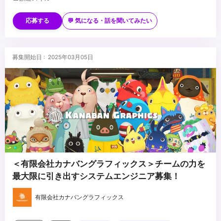
MayaなどDCCツールに関する知識
Python2.x/3.xに精通している
応募する
💬 気になる・話を聞いてみたい
PySide/PyQtによるGUIツールの作成経験
■入社後習得いただきたこと
Mayaのツール開発
募集開始日 : 2025年03月05日
バージョン管理フローの理解
アニメーションワークフローの理解
Deadline
...
＜有限会社カナバングラフィックス＞チームの力を
最大限に引き出すシステムエンジニア募集！
有限会社カナバングラフィックス