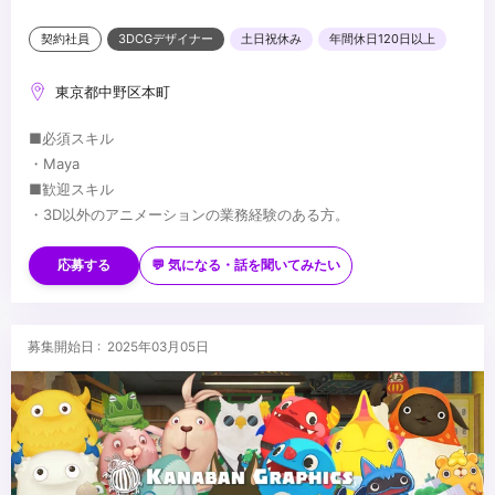
契約社員
3DCGデザイナー
土日祝休み
年間休日120日以上
東京都中野区本町
■必須スキル
・Maya
■歓迎スキル
・3D以外のアニメーションの業務経験のある方。
・カメラ、映像演出に造詣の深い方
・モデリング、リギング、ライティング、ツール開発と言ったアニ
応募する
💬 気になる・話を聞いてみたい
メーション以外の工程の知識がある方
...
募集開始日 : 2025年03月05日