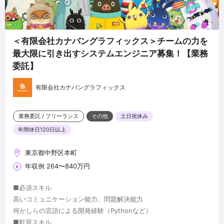
＜有限会社カナバングラフィックス＞チームの力を
最大限に引き出すシステムエンジニア募集！【業務
委託】
有限会社カナバングラフィックス
業務委託 / フリーランス
その他
土日祝休み
年間休日120日以上
東京都中野区本町
年収例 264〜840万円
■必須スキル
高いコミュニケーション能力、問題解決能力
何かしらの言語による開発経験（Pythonなど）
■歓迎スキル