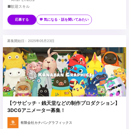
■歓迎スキル
・カメラ（スチール・ムービー）映像演出に造詣の深い方、興味の
ある方
応募する
💬 気になる・話を聞いてみたい
・美術・デザイン・画作りに造詣の深い方
・ジェネラリスト経験者、テクニカルな面にも明るい方歓迎
...
・作業の流れを俯瞰で見れる方、プロジェクトリーダー経験者歓迎
募集開始日 : 2025年05月23日
【ウサビッチ・銭天堂などの制作プロダクション】
3DCGアニメーター募集！
有限会社カナバングラフィックス