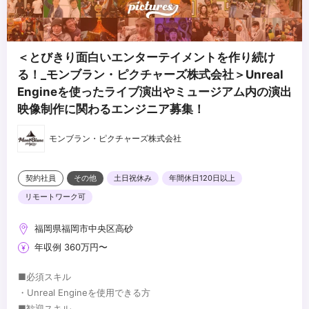
＜とびきり面白いエンターテイメントを作り続け
る！_モンブラン・ピクチャーズ株式会社＞Unreal
Engineを使ったライブ演出やミュージアム内の演出
映像制作に関わるエンジニア募集！
モンブラン・ピクチャーズ株式会社
契約社員
その他
土日祝休み
年間休日120日以上
リモートワーク可
福岡県福岡市中央区高砂
年収例 360万円〜
■必須スキル
・Unreal Engineを使用できる方
■歓迎スキル