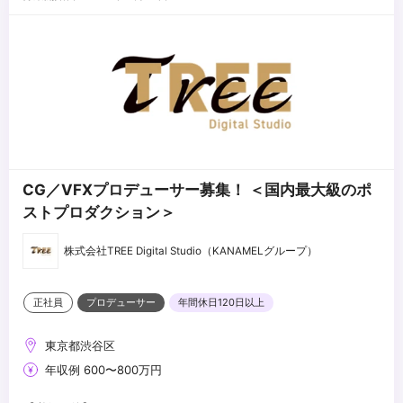
動的に対応できる方
・多様な人とコミュニケーションを取り関係性を築くことが好きな
方
...
CG／VFXプロデューサー募集！ ＜国内最大級のポ
ストプロダクション＞
株式会社TREE Digital Studio（KANAMELグループ）
正社員
プロデューサー
年間休日120日以上
東京都渋谷区
年収例 600〜800万円