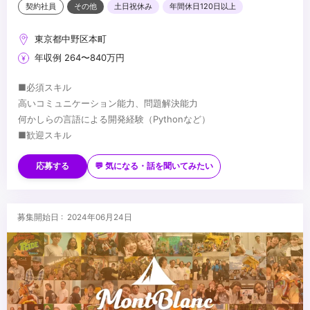
契約社員
その他
土日祝休み
年間休日120日以上
東京都中野区本町
年収例 264〜840万円
■必須スキル
高いコミュニケーション能力、問題解決能力
何かしらの言語による開発経験（Pythonなど）
■歓迎スキル
MayaなどDCCツールに関する知識
Python2.x/3.xに精通している
応募する
💬 気になる・話を聞いてみたい
PySide/PyQtによるGUIツールの作成経験
■入社後習得いただきたこと
Mayaのツール開発
募集開始日 : 2024年06月24日
バージョン管理フローの理解
アニメーションワークフローの理解
Deadline
...