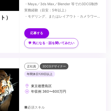
・Maya／3ds Max／Blender 等での3DCG制作
実務経験（目安：5年以上）
・モデリング、またはレイアウト・カメラワーク
スト）
設計におけるシニアレベルの技術力
■歓迎スキル
・映像制作パイプラインの理解
・長編映像・ハイエンドCG・没入型コンテンツ
応募する
での実務経験
・Houdini／Geometry Nodes 等を用いたプロ
💬 気になる・話を聞いてみたい
シージャルワークフローでの制作経験
...
・Unreal Engine／Unity 等のリアルタイムエン
ジン使用経験
・AIを活用した映像制作の経験
正社員
3DCGデザイナー
・Python 等によるツール開発・自動化の経験
年間休日120日以上
東京都豊島区
年収例 360〜600万円
■必須スキル