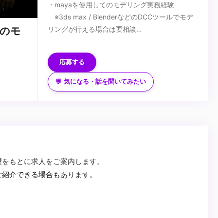
・mayaを使用してのモデリング実務経験
※3ds max / BlenderなどのDCCツールでモデ
リングが行える場合は要相談
のモ
・photoshop / Substance Painter等を使用して
■歓迎スキル
テクスチャ制作実務経験
・Zbrush / Mudbox等スカルプトソフトが使える
応募する
・3年以上の実務経験
・Blender / Mariが使える
・一般的なビジネスマナーを習得済み
・Unity / Unreal Engineが使える
💬 気になる・話を聞いてみたい
...
・Script (MEL / Python)が書ける
・利益、効率を意識して作業できる人
・後進の指導経験（リード以上）
・マネジメント経験が（部下5人以上、実務経験
3年以上はなお歓迎）
・3DCGならではの価値を提供できる
望をもとに求人をご案内します。
ご紹介できる場合もあります。