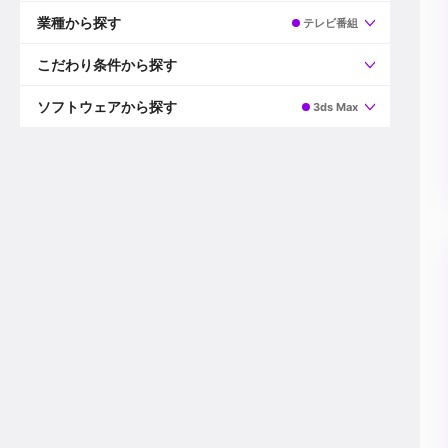
すべて
プロデューサー
業種から探す
テレビ番組
プロダクションマネージャー
ディレクター
すべて
ビデオグラファー
映画/ドラマ
こだわり条件から探す
エディター
広告映像(TV/WEB)
モーショングラファー
インハウス動画
すべて
カラリスト
企業VP
AI
ソフトウェアから探す
3ds Max
3DCGデザイナー
XR(AR/VR/MR)
企業紹介動画あり
コンポジター
CG/アニメーション
スタートアップ・ベンチャー
すべて
VFXアーティスト
PV/MV
上場企業
Premiere Pro
カメラマン
ライブ映像/空間演出
自社プロダクトを持つ
After Effects
配信オペレーター
デジタルサイネージ
海外拠点あり
Media Composer
ミキサー
動画投稿
土日祝休み
DaVinci Resolve
デザイナー
ライブ配信
年間休日120日以上
Flame
営業
テレビ番組
ワークライフバランス
Fusion
デスク
インターネット放送局
リモートワーク可
Final Cut Proシリーズ
プランナー
その他
東京以外の勤務地
EDIUS Pro
その他
年収600万円以上
Nuke
産休・育休制度あり
Cinema 4D
チームで20代が活躍
Blender
20代におすすめ
Houdini
30代におすすめ
Maya
40代におすすめ
3ds Max
未経験者歓迎
Shade3D
マネージャー採用
ZBrush
新規事業立ち上げメンバー
Animate
3名以上採用予定
Live2D
語学力を活かせる
Unreal Engine
ADからのキャリアステップ
Unity
Photoshop
Illustrator
Indesign
その他