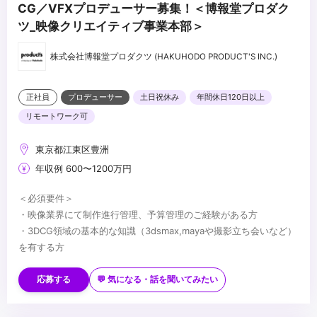
CG／VFXプロデューサー募集！＜博報堂プロダク
ツ_映像クリエイティブ事業本部＞
株式会社博報堂プロダクツ (HAKUHODO PRODUCT'S INC.)
正社員
プロデューサー
土日祝休み
年間休日120日以上
リモートワーク可
東京都江東区豊洲
年収例 600〜1200万円
＜必須要件＞
・映像業界にて制作進行管理、予算管理のご経験がある方
・3DCG領域の基本的な知識（3dsmax,mayaや撮影立ち会いなど）
を有する方
＜歓迎要件＞ ※必須ではございません。
・クリエイターとして、CG映像制作に関するご経験をお持ちの方
応募する
💬 気になる・話を聞いてみたい
＜応募書類＞
本ポジションは履歴書と職務経歴書の他、ポートフォリオおよびプ