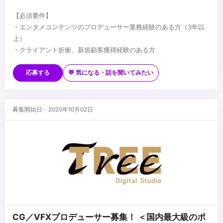
【必須要件】
・エンタメコンテンツのプロデューサー業務経験のある方（3年以
上）
・クライアント折衝、新規顧客獲得経験のある方
【歓迎要件】
・デジタルをメインとするコンテンツに興味のある方
応募する
💬 気になる・話を聞いてみたい
・VFX・CGについて知識のある方
【求める人物像】
・これまでの経験を生かしながら、新しい取り組みへ柔軟にかつ能
募集開始日 : 2025年10月02日
動的に対応できる方
・多様な人とコミュニケーションを取り関係性を築くことが好きな
方
...
CG／VFXプロデューサー募集！ ＜国内最大級のポ