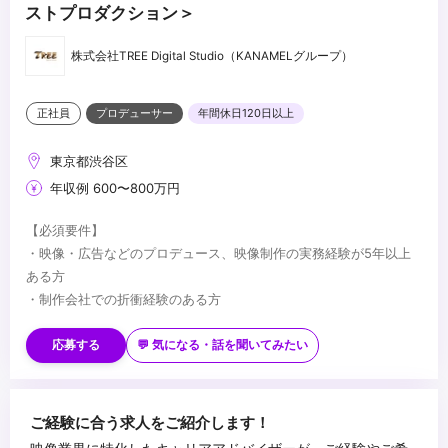
ストプロダクション＞
株式会社TREE Digital Studio（KANAMELグループ）
正社員
プロデューサー
年間休日120日以上
東京都渋谷区
年収例 600〜800万円
【必須要件】
・映像・広告などのプロデュース、映像制作の実務経験が5年以上
ある方
・制作会社での折衝経験のある方
【歓迎要件】
・CGデザイナーからプロデューサーへキャリアチェンジを目指す方
応募する
💬 気になる・話を聞いてみたい
・制作会社でプロデュース経験のある方
...
ご経験に合う求人をご紹介します！