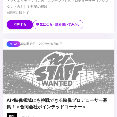
・クリエイティブ（広告、コンテンツ）のプロデューサー（アシス
タント含む）や営業の経験
※動画に限らず
＜歓迎要件＞
・映像制作プロダクションでプロデューサーやプロダクションマ
応募する
💬 気になる・話を聞いてみたい
ネージャーの経験
・広告制作会社や広告代理店でプロデューサー（アシスタント含
む）や営業の経験
...
募集開始日 : 2026年06月01日
AI×映像領域にも挑戦できる映像プロデューサー募
集！＜合同会社ポインテッドコーナー＞