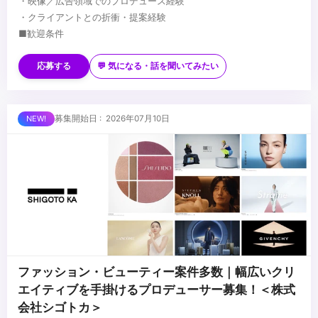
・映像／広告領域でのプロデュース経験
・クライアントとの折衝・提案経験
■歓迎条件
・クライアント・代理店ネットワークを活用した案件創出経験
・広告・映像・Web制作など無形商材の営業経験
応募する
💬 気になる・話を聞いてみたい
・新規案件獲得〜受注まで担当した経験
・制作会社や外部パートナーとの連携経験
...
・継続案件につなげた経験
募集開始日 : 2026年07月10日
ファッション・ビューティー案件多数｜幅広いクリ
エイティブを手掛けるプロデューサー募集！＜株式
会社シゴトカ＞