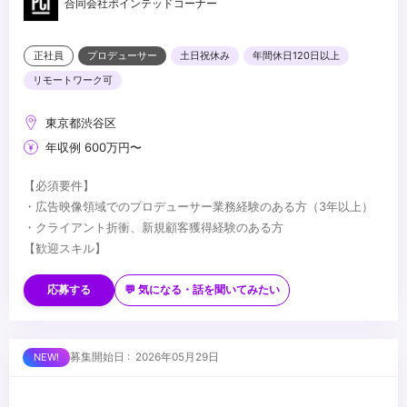
合同会社ポインテッドコーナー
正社員
プロデューサー
土日祝休み
年間休日120日以上
リモートワーク可
東京都渋谷区
年収例 600万円〜
【必須要件】
・広告映像領域でのプロデューサー業務経験のある方（3年以上）
・クライアント折衝、新規顧客獲得経験のある方
【歓迎スキル】
・TVCM（大手代理店元請け案件レベル）の制作経験
・ディレクション／編集に関する知見
応募する
💬 気になる・話を聞いてみたい
・AIツール／生成AIへの興味関心
【求める人物像】
・主体的に案件を獲得・推進できる方
募集開始日 : 2026年05月29日
・少人数チームの中で裁量を持って働きたい方
・チームづくりや組織拡大にも関わっていきたい方