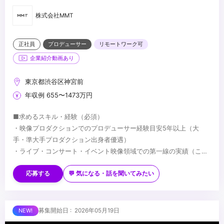
株式会社MMT
正社員
プロデューサー
リモートワーク可
企業紹介動画あり
東京都渋谷区神宮前
年収例 655〜1473万円
■求めるスキル・経験（必須）
・映像プロダクションでのプロデューサー経験目安5年以上（大
手・準大手プロダクション出身者優遇）
・ライブ・コンサート・イベント映像領域での第一線の実績（この
領域が軸であること）
■求めるスキル・経験（歓迎）
・営業同席から企画・提案・受注までを一貫して担当した経験
・英語でのビジネスコミュニケーション能力
応募する
💬 気になる・話を聞いてみたい
・プランニング力・折衝力・チームマネジメント力の高さ
・海外プロジェクトの企画・実行経験
■求める人物像
・「自分はライブで生きる」と決めている方——広告・CMが主戦
募集開始日 : 2026年05月19日
場ではなく、ライブ・音楽体験を仕事の核に置いている方