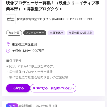
映像プロデューサー募集！（映像クリエイティブ事
業本部）＜博報堂プロダクツ＞
株式会社博報堂プロダクツ (HAKUHODO PRODUCT'S INC.)
契約社員
プロデューサー
土日祝休み
年間休日120日以上
東京都江東区豊洲
年収例 434〜1000万円
■必須要件
※下記いずれか1つ以上該当する方。
・広告映像のプロデューサー経験
・制作会社にて広告会社向き合いの営業経験
■歓迎要件
・博報堂グループ商流の業務経験
応募する
💬 気になる・話を聞いてみたい
・新規案件獲得に向けた提案営業経験
...
募集開始日 : 2026年07月15日