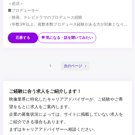
＜必須＞
■プロデューサー
・映画、テレビドラマのプロデュース経験
（年数3年以上、複数本数プロデュース経験がある方が対象となり
ます）
■アシスタントプロデューサー
・企画立案～成立、案件獲得の経験のある方
・映画・ドラマ制作現場を複数本数経験されている方
応募する
💬 気になる・話を聞いてみたい
・スケジュール、予算、スタッフ管理のご経験
・将来的にプロデューサーになる意思のある方
＜求める人物像（共通）＞
・チャレンジ精神があり、新しい取り組みへ柔軟にかつ能動的に対
応できる方
1
次のページ
・チームワークを大切にし、色々な人とコミュニケーションを取る
ことが好きな方
...
ご経験に合う求人をご紹介します！
映像業界に特化したキャリアアドバイザーが、ご経験やご希
望をもとに求人をご案内します。
企業の募集状況によっては、サイトに掲載していない求人を
ご紹介できる場合もあります。
まずはキャリアアドバイザーへ相談ください。