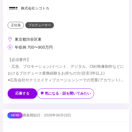
株式会社シゴトカ
正社員
プロデューサー
東京都渋谷区東
年収例 700〜900万円
【必須要件】
・広告、プロモーション/イベント、デジタル、CM/映像制作などに
おけるプロデュース業務経験をお持ちの方(目安3年以上)
※広告会社やクリエイティブエージェンシーでの営業/アカウント/ビ
ジネスプロデューサー経験ある方でクリエイティブ志向をお持ちの
【歓迎要件】
方も歓迎
・「映像だけ」「グラフィックだけ」ではなく幅広い手法・アウト
応募する
💬 気になる・話を聞いてみたい
・少数組織の中でご自身の職域を限定せずなんでもチャレンジする
プットを手掛けていきたい方
志向がある方
・美容、ファッションジャンルに興味・関心が強い方
...
募集開始日 : 2026年06月03日