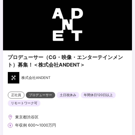
・現職でポジションはあるが、もっと大きな舞台・インパクトを求
めている方
...
・既存の業界構造に疑問を持ち、新しい表現・取り組みに本気で挑
みたい方
・少人数・高密度な組織で自律的に動ける方
プロデューサー（CG・映像・エンターテインメン
ト）募集！＜株式会社ANDENT＞
株式会社ANDENT
正社員
プロデューサー
土日祝休み
年間休日120日以上
リモートワーク可
東京都渋谷区
年収例 600〜1000万円