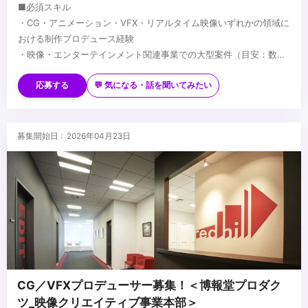
■必須スキル
・CG・アニメーション・VFX・リアルタイム映像いずれかの領域に
おける制作プロデュース経験
・映像・エンターテインメント関連事業での大型案件（目安：数千
万〜数億円規模）の受注・推進経験
■歓迎スキル
・クライアントへの提案・企画営業経験（映像・コンテンツ・空間
・ゲーム・CG・アニメ等のエンターテインメント産業への深い知
応募する
💬 気になる・話を聞いてみたい
演出等）
見・ネットワーク
・日本のIPビジネス（キャラクター・アニメ・漫画等）の権利関
係・商習慣への理解
■求める人物像
募集開始日 : 2026年04月23日
・複数領域（例：CG×ライブ、映像×テクノロジー）を掛け合わせ
・ビジュアル・映像表現への高い感度を持ちあわせる方
た新規提案の実績
・新しい領域に好奇心を持ち、自ら案件を開拓できる方
・PL管理経験がある
・顧客折衝経験が豊富で、クライアントに安心感を与えられる方
・1つの専門軸を持ちつつ、隣接領域へ越境することを楽しめる方
...
CG／VFXプロデューサー募集！＜博報堂プロダク
ツ_映像クリエイティブ事業本部＞