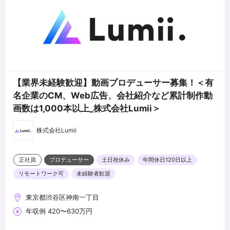
・クリエイティブへの理解を持ちながら、コミュニケーションを大
...
切にできる方
【業界未経験歓迎】動画プロデューサー募集！＜有
名企業のCM、Web広告、会社紹介など累計制作動
画数は1,000本以上_株式会社Lumii＞
株式会社Lumii
正社員
プロデューサー
土日祝休み
年間休日120日以上
リモートワーク可
未経験者歓迎
東京都渋谷区神南一丁目
年収例 420〜630万円