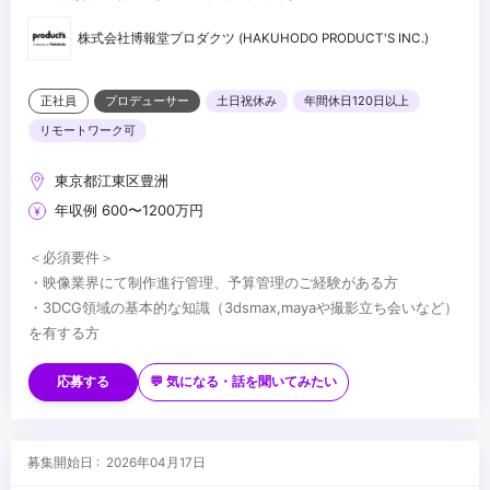
株式会社博報堂プロダクツ (HAKUHODO PRODUCT'S INC.)
正社員
プロデューサー
土日祝休み
年間休日120日以上
リモートワーク可
東京都江東区豊洲
年収例 600〜1200万円
＜必須要件＞
・映像業界にて制作進行管理、予算管理のご経験がある方
・3DCG領域の基本的な知識（3dsmax,mayaや撮影立ち会いなど）
を有する方
＜歓迎要件＞ ※必須ではございません。
・クリエイターとして、CG映像制作に関するご経験をお持ちの方
応募する
💬 気になる・話を聞いてみたい
＜応募書類＞
本ポジションは履歴書と職務経歴書の他、ポートフォリオおよびプ
ロデュース若しくは携わった案件のデモリールをお持ちの方はご提
募集開始日 : 2026年04月17日
出くださいませ。