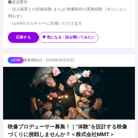
■必須要件
・法人顧客との折衝経験 または 映像制作の実務経験（ポジション
問わず）
・Lumiiのカルチャーに共感いただける方
■歓迎要件
・何らかのディレクション経験（業界不問）
応募する
💬 気になる・話を聞いてみたい
・動画／YouTubeに関する知見
・スタートアップ／ベンチャーでの就業経験
・変化を楽しめる方
■求める人物像
募集開始日 : 2026年05月25日
・自走できる方
・将来独立・起業を考えている方
・動画の専門スキルを身につけたい方
・信頼する仲間と働きたい方
...
映像プロデューサー募集！｜“体験“を設計する映像
づくりに挑戦しませんか？＜株式会社MMT＞